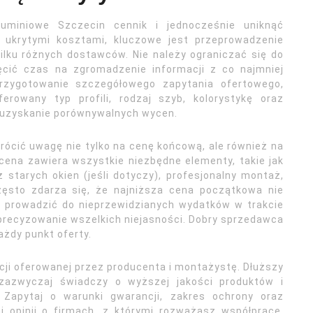
luminiowe Szczecin cennik i jednocześnie uniknąć
 ukrytymi kosztami, kluczowe jest przeprowadzenie
ilku różnych dostawców. Nie należy ograniczać się do
ęcić czas na zgromadzenie informacji z co najmniej
 Przygotowanie szczegółowego zapytania ofertowego,
erowany typ profili, rodzaj szyb, kolorystykę oraz
 uzyskanie porównywalnych wycen.
rócić uwagę nie tylko na cenę końcową, ale również na
cena zawiera wszystkie niezbędne elementy, takie jak
starych okien (jeśli dotyczy), profesjonalny montaż,
zęsto zdarza się, że najniższa cena początkowa nie
 prowadzić do nieprzewidzianych wydatków w trakcie
doprecyzowanie wszelkich niejasności. Dobry sprzedawca
ażdy punkt oferty.
ji oferowanej przez producenta i montażystę. Dłuższy
a zazwyczaj świadczy o wyższej jakości produktów i
 Zapytaj o warunki gwarancji, zakres ochrony oraz
j opinii o firmach, z którymi rozważasz współpracę.