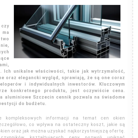
czy
a ma
stwo
nie,
cych
ące
ami,
 Ich unikalne właściwości, takie jak wytrzymałość,
e oraz elegancki wygląd, sprawiają, że są one coraz
weloperów i indywidualnych inwestorów. Kluczowym
ze konkretnego produktu, jest oczywiście cena.
na aluminiowe Szczecin cennik pozwala na świadome
westycji do budżetu.
ie kompleksowych informacji na temat cen okien
zczegółowo, co wpływa na ostateczny koszt, jakie są
kien oraz jak można uzyskać najkorzystniejszą ofertę.
zynników kształtujących ceny pozwoli uniknąć