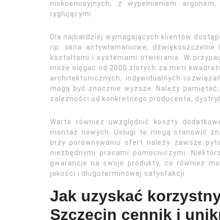
niskoemisyjnych, z wypełnieniem argonem,
ryglującymi.
Dla najbardziej wymagających klientów dostę
np. okna antywłamaniowe, dźwiękoszczelne 
kształtami i systemami otwierania. W przypad
może sięgać od 2000 złotych za metr kwadra
architektonicznych, indywidualnych rozwiąza
mogą być znacznie wyższe. Należy pamiętać, 
zależności od konkretnego producenta, dystryb
Warto również uwzględnić koszty dodatkowe
montaż nowych. Usługi te mogą stanowić zna
przy porównywaniu ofert należy zawsze pyt
niezbędnymi pracami pomocniczymi. Niektórz
gwarancje na swoje produkty, co również m
jakości i długoterminowej satysfakcji.
Jak uzyskać korzystn
Szczecin cennik i uni