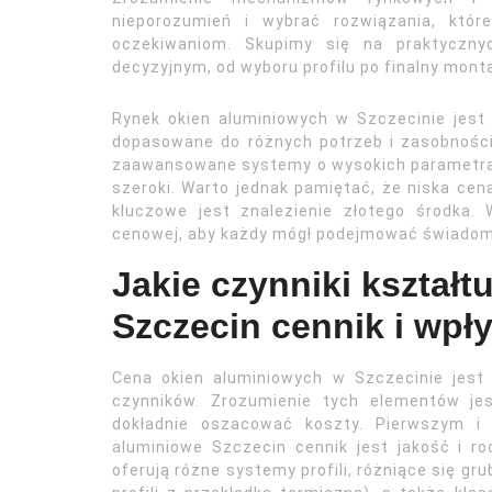
nieporozumień i wybrać rozwiązania, któr
oczekiwaniom. Skupimy się na praktyczn
decyzyjnym, od wyboru profilu po finalny mont
Rynek okien aluminiowych w Szczecinie jest
dopasowane do różnych potrzeb i zasobności 
zaawansowane systemy o wysokich parametrach
szeroki. Warto jednak pamiętać, że niska cen
kluczowe jest znalezienie złotego środka. W
cenowej, aby każdy mógł podejmować świadom
Jakie czynniki kształ
Szczecin cennik i wpł
Cena okien aluminiowych w Szczecinie jest
czynników. Zrozumienie tych elementów je
dokładnie oszacować koszty. Pierwszym 
aluminiowe Szczecin cennik jest jakość i ro
oferują różne systemy profili, różniące się gr