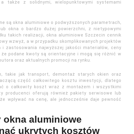
 a także z solidnymi, wielopunktowymi systemami
pne są okna aluminiowe o podwyższonych parametrach,
lub okna o bardzo dużej powierzchni, z nietypowymi
ku takich realizacji, okna aluminiowe Szczecin cennik
towy wzwyż, a w przypadku skomplikowanych projektów
ń i zastosowania najwyższej jakości materiałów, ceny
że podane kwoty są orientacyjne i mogą się różnić w
utora oraz aktualnych promocji na rynku.
, takie jak transport, demontaż starych okien oraz
czącą część całkowitego kosztu inwestycji, dlatego
ać o całkowity koszt wraz z montażem i wszystkimi
y producenci oferują również pakiety serwisowe lub
oże wpływać na cenę, ale jednocześnie daje pewność
y okna aluminiowe
knąć ukrytych kosztów