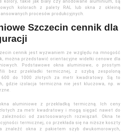
 kolory, takie jak biały czy anodowane aluminium, są
owych kolorach z palety RAL lub okna z okleiną
wansowanych procesów produkcyjnych.
niowe Szczecin cennik dla
uracji
czecin cennik jest wyzwaniem ze względu na mnogość
nak, można przedstawić orientacyjne widełki cenowe dla
iniowych. Podstawowe okna aluminiowe, o prostym
ili bez przekładki termicznej, z szybą zespoloną
 600 do 1000 złotych za metr kwadratowy. Są to
, gdzie izolacja termiczna nie jest kluczowa, np. w
rzne.
okna aluminiowe z przekładką termiczną. Ich ceny
 złotych za metr kwadratowy i mogą sięgać nawet do
 zależności od zastosowanych rozwiązań. Okna te
cyjności termicznej, co przekłada się na niższe koszty
na znaleźć okna z pakietem szyb dwukomorowych,