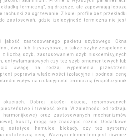
są jakości aluminium. Profile o wyższych parametrach
zekładką termiczną”, są droższe, ale zapewniają lepszą
rachunki za ogrzewanie. Z kolei profile bez przekładki
 do zastosowań, gdzie izolacyjność termiczna nie jest
 i jakość zastosowanego pakietu szybowego. Okna
o-, dwu- lub trzyszybowe, a także szyby zespolone o
z z liczbą szyb, zastosowaniem szyb niskoemisyjnych
h, antywłamaniowych czy też szyb ornamentowych lub
cić uwagę na rodzaj wypełnienia przestrzeni
pton) poprawia właściwości izolacyjne i podnosi cenę
ośredni wpływ na izolacyjność termiczną (współczynnik
kuciach. Dobrej jakości okucia, renomowanych
zpieczeństwo i trwałość okna. W zależności od rodzaju
ne, harmonijkowe) oraz zastosowanych mechanizmów
iowe), koszty mogą się znacząco różnić. Dodatkowe
nej estetyce, hamulce, blokady, czy też systemy
ą na ostateczną cenę. Ważnym elementem jest również