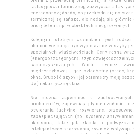
profili z przekładką termiczną), a także kla
izolacyjności termicznej, zazwyczaj z tzw. „pr
energooszczędność, co przekłada się na niższe 
termicznej są tańsze, ale nadają się głównie
priorytetem, np. w obiektach nieogrzewanych.
Kolejnym istotnym czynnikiem jest rodzaj
aluminiowe mogą być wyposażone w szyby jedn
specjalnych właściwościach. Ceny rosną wra
(energooszczędnych), szyb dźwiękoszczelnyc
samoczyszczących. Warto również zwró
międzyszybowej – gaz szlachetny (argon, kry
okna. Grubość szyby i jej parametry mają bezp
Uw) i akustyczną okna.
Nie można zapomnieć o zastosowanych o
producentów, zapewniają płynne działanie, be
otwierania (uchylne, rozwierane, przesuw
zabezpieczających (np. systemy antywłaman
akcesoria, takie jak klamki o podwyższo
inteligentnego sterowania, również wpływaj