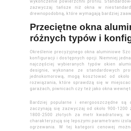
wykończenie powierzchni profilu. Standardowe
zazwyczaj tańsze niż okna w niestandard
drewnopodobną, które wymagają bardziej zaa
Przeciętne okna alumi
różnych typów i konfig
Określenie precyzyjnego okna aluminiowe Sz
konfiguracji i dostępnych opcji. Niemniej jed
najczęściej wybieranych typów okien alum
designie, wykonane ze standardowych prof
jednokomorową, mogą kosztować od około
rozwiązania, które sprawdzą się w miejscach
garażach, piwnicach czy też jako okna wewnęt
Bardziej popularne i energooszczędne są 
zaczynają się zazwyczaj od około 900-1200
1800-2500 złotych za metr kwadratowy, w
charakteryzują się lepszymi parametrami izola
ogrzewania. W tej kategorii cenowej moż