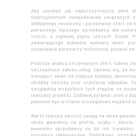
Aby uzyskać jak najkorzystniejszy okna a
nieprzyjemnych niespodzianek związanych z
dokładnego researchu i porównanie ofert od k
pierwszego lepszego sprzedawcy, ale poświ
trzech, a najlepiej pięciu różnych źródeł.
zawierającego dokładne wymiary okien, pref
oczekiwane parametry techniczne, pozwoli na
Podczas analizy otrzymanych ofert, należy zw
szczegółowy zakres usług. Upewnij się, że wy
transport okien na miejsce budowy, demontaż 
obróbkę ościeży oraz utylizację odpadów. C
uwzględnia wszystkich tych etapów, co może
realizacji projektu. Zadawaj pytania i proś o 
powinien być w stanie szczegółowo wyjaśnić k
Warto również zwrócić uwagę na okres gwaranc
okres gwarancji na profile, szyby i okuci
pewności sprzedawcy co do ich trwałości.
procedury reklamacyjne. Dodatkowo, poszuka