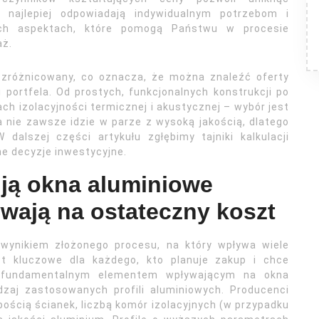
e najlepiej odpowiadają indywidualnym potrzebom i
ych aspektach, które pomogą Państwu w procesie
aż.
 zróżnicowany, co oznacza, że można znaleźć oferty
portfela. Od prostych, funkcjonalnych konstrukcji po
 izolacyjności termicznej i akustycznej – wybór jest
a nie zawsze idzie w parze z wysoką jakością, dlatego
 dalszej części artykułu zgłębimy tajniki kalkulacji
e decyzje inwestycyjne.
tują okna aluminiowe
ywają na ostateczny koszt
 wynikiem złożonego procesu, na który wpływa wiele
st kluczowe dla każdego, kto planuje zakup i chce
i fundamentalnym elementem wpływającym na okna
dzaj zastosowanych profili aluminiowych. Producenci
ubością ścianek, liczbą komór izolacyjnych (w przypadku