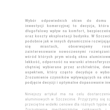
Wybór odpowiednich okien do domu 
inwestycji komercyjnej to decyzja, któr
długofalowy wpływ na komfort, bezpieczeń
oraz koszty eksploatacji budynku. W Szczeci
podobnie jak w innych dynamicznie rozwijają
się miastach, obserwujemy rosn
zainteresowanie nowoczesnymi rozwiązani
wśród których prym wiodą okna aluminiowe.
lekkość, odporność na warunki atmosferyczn
chętniej wybierane przez architektów, de
aspektem, który często decyduje o wybor
Zrozumienie czynników wpływających na ok
podjęcie decyzji i optymalne dopasowanie in
Niniejszy artykuł ma na celu dostarczen
aluminiowych w Szczecinie. Przyjrzymy się s
przeciętne widełki cenowe dla różnych typów o
Zrozumienie mechanizmów rynkowych i c