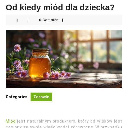
Od kiedy miód dla dziecka?
|
|
0 Comment
|
Categories:
Zdrowie
Miód
jest naturalnym produktem, który od wieków jest
ceniony za swoje właściwości zdrowotne. W przypadku