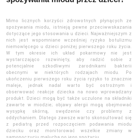
Mimo licznych korzyści zdrowotnych płynących ze
spożywania miodu, istnieją pewne przeciwwskazania
dotyczące jego stosowania u dzieci. Najważniejszym z
nich jest wspomniane wcześniej ryzyko botulizmu
niemowlęcego u dzieci poniżej pierwszego roku życia.
W tym okresie ich układ pokarmowy nie jest
wystarczająco rozwinięty, aby radzić sobie z
potencjalnie szkodliwymi zarodnikami bakterii
obecnymi w niektórych rodzajach miodu. Po
ukończeniu pierwszego roku życia ryzyko to znacznie
maleje, jednak nadal warto być ostrożnym i
obserwować reakcje dziecka na nowo wprowadzany
produkt. Dzieci mogą być także uczulone na składniki
zawarte w miodzie; objawy alergii mogą obejmować
wysypkę skórną, swędzenie czy problemy z
oddychaniem. Dlatego zawsze warto skonsultować się
z pediatrą przed rozpoczęciem podawania miodu
dziecku oraz monitorować wszelkie zmiany w
samopoczuciu malucha po jego spożyciu.