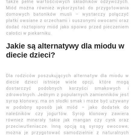
także pełne wartościowych składników odżywczych.
Miód można również wykorzystać do przygotowania
domowych batoników musli – wystarczy połączyć
płatki owsiane z orzechami i suszonymi owocami oraz
dodać roztopiony miód jako spoiwo przed pieczeniem
całości w piekarniku.
Jakie są alternatywy dla miodu w
diecie dzieci?
Dla rodziców poszukujących alternatyw dla miodu w
diecie dzieci istnieje wiele opcji, które mogą
dostarczyć podobnych korzyści smakowych i
zdrowotnych. Jednym z popularnych zamienników jest
syrop klonowy; ma on słodki smak i może być używany
w podobny sposób jak miód – jako dodatek do
naleśników czy jogurtów. Syrop klonowy zawiera
również minerały takie jak mangan czy cynk oraz
przeciwutleniacze. Inną opcją są syropy owocowe;
można je przygotować samodzielnie z naturalnych