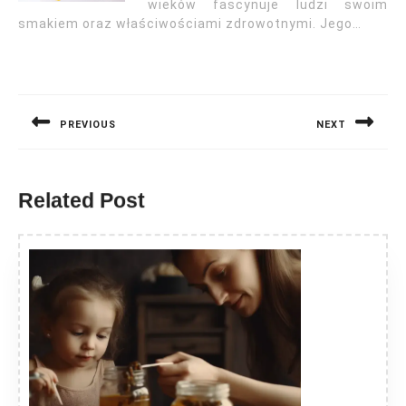
wieków fascynuje ludzi swoim
smakiem oraz właściwościami zdrowotnymi. Jego…
Nawigacja
wpisu
PREVIOUS
NEXT
Previous
Next
post:
post:
Related Post