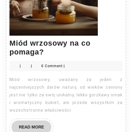
Miód wrzosowy na co
Miód
pomaga?
wrzosowy
|
|
0 Comment
|
na
co
Miód wrzosowy, uważany za jeden z
pomaga?
najcenniejszych darów natury, od wieków ceniony
jest nie tylko za swój unikalny, lekko gorzkawy smak
i aromatyczny bukiet, ale przede wszystkim za
wszechstronne właściwości
READ
READ MORE