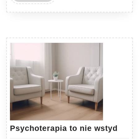
MORE
Psyc
Psychoterapia to nie wstyd
to