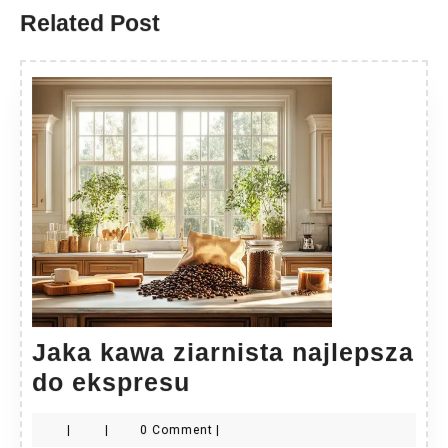
Related Post
Jaka kawa ziarnista najlepsza
Jaka
do ekspresu
kawa
|
|
0 Comment
|
ziarnista