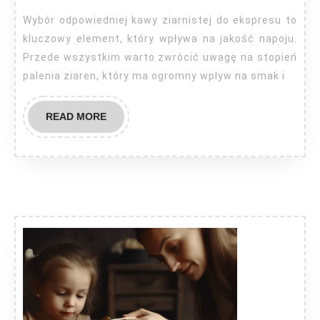
najlepsza
Wybór odpowiedniej kawy ziarnistej do ekspresu to
do
kluczowy element, który wpływa na jakość napoju.
ekspresu
Przede wszystkim warto zwrócić uwagę na stopień
palenia ziaren, który ma ogromny wpływ na smak i
READ
READ MORE
MORE