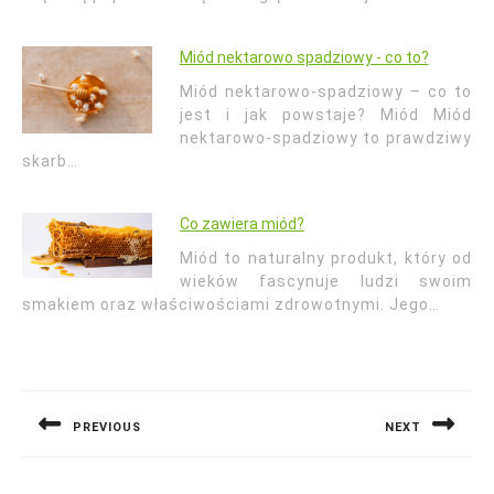
Miód nektarowo spadziowy - co to?
Miód nektarowo-spadziowy – co to
jest i jak powstaje? Miód Miód
nektarowo-spadziowy to prawdziwy
skarb…
Co zawiera miód?
Miód to naturalny produkt, który od
wieków fascynuje ludzi swoim
smakiem oraz właściwościami zdrowotnymi. Jego…
Nawigacja
wpisu
PREVIOUS
NEXT
Previous
Next
post:
post: