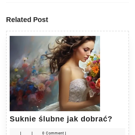
Previous
Next
post:
post:
Related Post
Sukni
Suknie ślubne jak dobrać?
ślubn
|
|
0 Comment
|