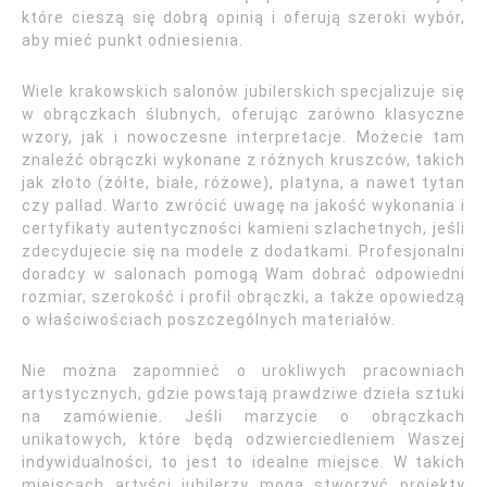
które cieszą się dobrą opinią i oferują szeroki wybór,
aby mieć punkt odniesienia.
Wiele krakowskich salonów jubilerskich specjalizuje się
w obrączkach ślubnych, oferując zarówno klasyczne
wzory, jak i nowoczesne interpretacje. Możecie tam
znaleźć obrączki wykonane z różnych kruszców, takich
jak złoto (żółte, białe, różowe), platyna, a nawet tytan
czy pallad. Warto zwrócić uwagę na jakość wykonania i
certyfikaty autentyczności kamieni szlachetnych, jeśli
zdecydujecie się na modele z dodatkami. Profesjonalni
doradcy w salonach pomogą Wam dobrać odpowiedni
rozmiar, szerokość i profil obrączki, a także opowiedzą
o właściwościach poszczególnych materiałów.
Nie można zapomnieć o urokliwych pracowniach
artystycznych, gdzie powstają prawdziwe dzieła sztuki
na zamówienie. Jeśli marzycie o obrączkach
unikatowych, które będą odzwierciedleniem Waszej
indywidualności, to jest to idealne miejsce. W takich
miejscach artyści jubilerzy mogą stworzyć projekty