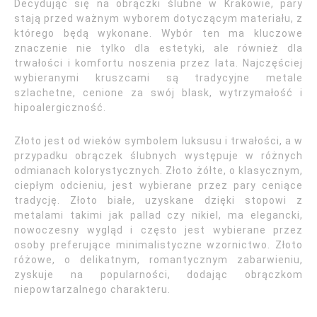
Decydując się na obrączki ślubne w Krakowie, pary
stają przed ważnym wyborem dotyczącym materiału, z
którego będą wykonane. Wybór ten ma kluczowe
znaczenie nie tylko dla estetyki, ale również dla
trwałości i komfortu noszenia przez lata. Najczęściej
wybieranymi kruszcami są tradycyjne metale
szlachetne, cenione za swój blask, wytrzymałość i
hipoalergiczność.
Złoto jest od wieków symbolem luksusu i trwałości, a w
przypadku obrączek ślubnych występuje w różnych
odmianach kolorystycznych. Złoto żółte, o klasycznym,
ciepłym odcieniu, jest wybierane przez pary ceniące
tradycję. Złoto białe, uzyskane dzięki stopowi z
metalami takimi jak pallad czy nikiel, ma elegancki,
nowoczesny wygląd i często jest wybierane przez
osoby preferujące minimalistyczne wzornictwo. Złoto
różowe, o delikatnym, romantycznym zabarwieniu,
zyskuje na popularności, dodając obrączkom
niepowtarzalnego charakteru.