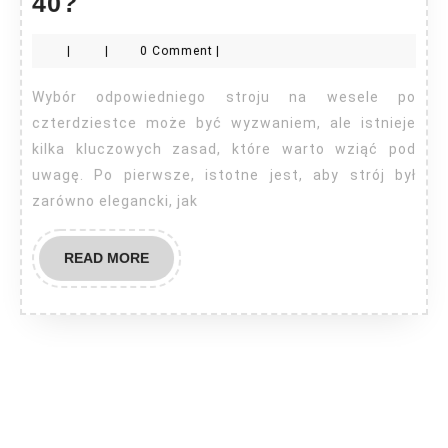
Jak
40?
się
|
|
0 Comment
|
ubrać
na
Wybór odpowiedniego stroju na wesele po
wesele
czterdziestce może być wyzwaniem, ale istnieje
po
kilka kluczowych zasad, które warto wziąć pod
uwagę. Po pierwsze, istotne jest, aby strój był
40?
zarówno elegancki, jak
READ
READ MORE
MORE