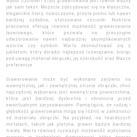
Wybór czcionki i stylu grawerowania jest równie ważny
jak sam tekst. Możecie zdecydować się na klasyczne,
eleganckie litery, nowoczesne, proste pismo lub nawet
bardziej ozdobne, stylizowane czcionki. Niektóre
pracownie oferują również możliwość grawerowania
laserowego, które pozwala na precyzyjne
odwzorowanie nawet najbardziej skomplikowanych
wzorów czy symboli. Warto skonsultować się z
jubilerem, który doradzi najlepsze rozwiązanie, biorąc
pod uwagę materiał obrączki, jej szerokość oraz Wasze
preferencje.
Grawerowanie może być wykonane zarówno na
wewnętrznej, jak i zewnętrznej stronie obrączki, choć
najczęściej wybierana jest wewnętrzna powierzchnia,
która jest bardziej dyskretna i chroniona przed
ewentualnymi zarysowaniami. Pamiętajcie, że rodzaj i
głębokość grawerowania mogą się różnić w zależności
od materiału obrączki. Na przykład, na twardszych
metalach, takich jak platyna, grawer będzie bardziej
trwały. Warto również rozważyć możliwość wykonania