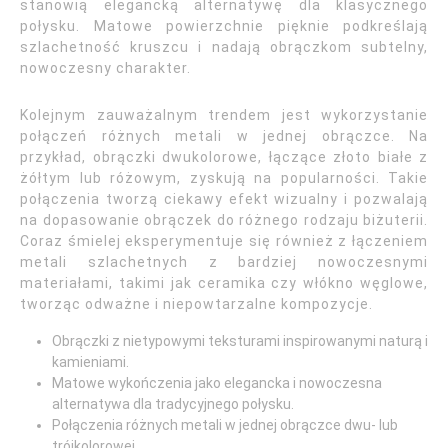
stanowią elegancką alternatywę dla klasycznego
połysku. Matowe powierzchnie pięknie podkreślają
szlachetność kruszcu i nadają obrączkom subtelny,
nowoczesny charakter.
Kolejnym zauważalnym trendem jest wykorzystanie
połączeń różnych metali w jednej obrączce. Na
przykład, obrączki dwukolorowe, łączące złoto białe z
żółtym lub różowym, zyskują na popularności. Takie
połączenia tworzą ciekawy efekt wizualny i pozwalają
na dopasowanie obrączek do różnego rodzaju biżuterii.
Coraz śmielej eksperymentuje się również z łączeniem
metali szlachetnych z bardziej nowoczesnymi
materiałami, takimi jak ceramika czy włókno węglowe,
tworząc odważne i niepowtarzalne kompozycje.
Obrączki z nietypowymi teksturami inspirowanymi naturą i
kamieniami.
Matowe wykończenia jako elegancka i nowoczesna
alternatywa dla tradycyjnego połysku.
Połączenia różnych metali w jednej obrączce dwu- lub
trójkolorowej.