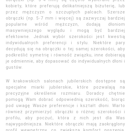
kobiety, które preferują delikatniejszą biżuterię, lub
przez mężczyzn o szczupłych palcach. Szersze
obrączki (np. 5-7 mm i więcej) są zazwyczaj bardziej
popularne wśród mężczyzn, dodają dłoniom
masywniejszego wyglądu i mogą być bardziej
efektowne. Jednak wybór szerokości jest kwestią
indywidualnych preferencji i stylu. Niektóre pary
decydują się na obrączki o tej samej szerokości, aby
podkreślić symetrię i równość związku, inne dobierają
je odmiennie, aby dopasować do indywidualnych dłoni i
gustów.
W krakowskich salonach jubilerskich dostępne są
specjalne miarki jubilerskie, które pozwalają na
precyzyjne określenie rozmiaru. Doradcy chętnie
pomogą Wam dobrać odpowiednią szerokość, biorąc
pod uwagę Wasze preferencje i kształt dłoni. Warto
również przymierzyć obrączki o różnej szerokości i
profilu, aby poczuć, która z nich jest dla Was
najwygodniejsza. Niektóre obrączki mają zaokrąglony
profil wewnętrzny, co zwiększa komfort noszenia,