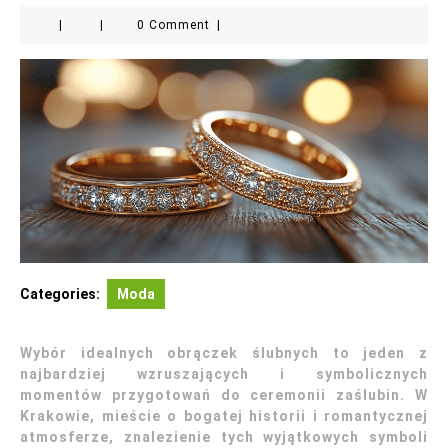
|
|
0 Comment
|
Categories:
Moda
Wybór idealnych obrączek ślubnych to jeden z
najbardziej wzruszających i symbolicznych
momentów przygotowań do ceremonii zaślubin. W
Krakowie, mieście o bogatej historii i romantycznej
atmosferze, znalezienie tych wyjątkowych symboli