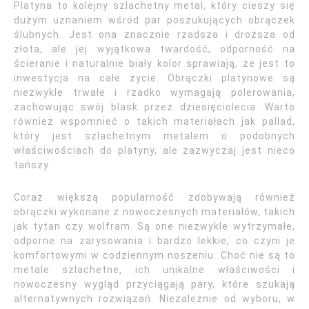
Platyna to kolejny szlachetny metal, który cieszy się
dużym uznaniem wśród par poszukujących obrączek
ślubnych. Jest ona znacznie rzadsza i droższa od
złota, ale jej wyjątkowa twardość, odporność na
ścieranie i naturalnie biały kolor sprawiają, że jest to
inwestycja na całe życie. Obrączki platynowe są
niezwykle trwałe i rzadko wymagają polerowania,
zachowując swój blask przez dziesięciolecia. Warto
również wspomnieć o takich materiałach jak pallad,
który jest szlachetnym metalem o podobnych
właściwościach do platyny, ale zazwyczaj jest nieco
tańszy.
Coraz większą popularność zdobywają również
obrączki wykonane z nowoczesnych materiałów, takich
jak tytan czy wolfram. Są one niezwykle wytrzymałe,
odporne na zarysowania i bardzo lekkie, co czyni je
komfortowymi w codziennym noszeniu. Choć nie są to
metale szlachetne, ich unikalne właściwości i
nowoczesny wygląd przyciągają pary, które szukają
alternatywnych rozwiązań. Niezależnie od wyboru, w