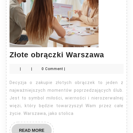
Złote
Złote obrączki Warszawa
obrączk
|
|
0 Comment
|
Warsza
Decyzja o zakupie złotych obrączek to jeden z
najważniejszych momentów poprzedzających ślub.
Jest to symbol miłości, wierności i nierozerwalnej
więzi, który będzie towarzyszył Wam przez całe
życie. Warszawa, jako stolica
READ
READ MORE