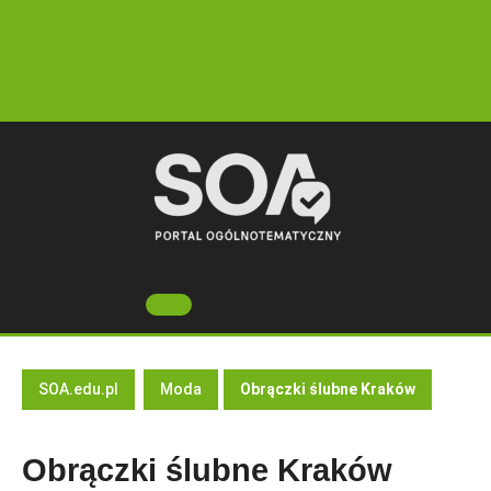
Skip
to
content
Open
Button
SOA.edu.pl
Moda
Obrączki ślubne Kraków
Obrączki ślubne Kraków