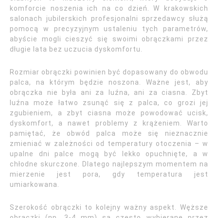
komforcie noszenia ich na co dzień. W krakowskich
salonach jubilerskich profesjonalni sprzedawcy służą
pomocą w precyzyjnym ustaleniu tych parametrów,
abyście mogli cieszyć się swoimi obrączkami przez
długie lata bez uczucia dyskomfortu.
Rozmiar obrączki powinien być dopasowany do obwodu
palca, na którym będzie noszona. Ważne jest, aby
obrączka nie była ani za luźna, ani za ciasna. Zbyt
luźna może łatwo zsunąć się z palca, co grozi jej
zgubieniem, a zbyt ciasna może powodować ucisk,
dyskomfort, a nawet problemy z krążeniem. Warto
pamiętać, że obwód palca może się nieznacznie
zmieniać w zależności od temperatury otoczenia – w
upalne dni palce mogą być lekko opuchnięte, a w
chłodne skurczone. Dlatego najlepszym momentem na
mierzenie jest pora, gdy temperatura jest
umiarkowana.
Szerokość obrączki to kolejny ważny aspekt. Węższe
obrączki (np. 3-4 mm) są często wybierane przez