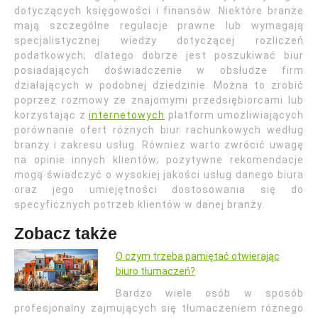
dotyczących księgowości i finansów. Niektóre branże
mają szczególne regulacje prawne lub wymagają
specjalistycznej wiedzy dotyczącej rozliczeń
podatkowych; dlatego dobrze jest poszukiwać biur
posiadających doświadczenie w obsłudze firm
działających w podobnej dziedzinie. Można to zrobić
poprzez rozmowy ze znajomymi przedsiębiorcami lub
korzystając z
internetowych
platform umożliwiających
porównanie ofert różnych biur rachunkowych według
branży i zakresu usług. Również warto zwrócić uwagę
na opinie innych klientów; pozytywne rekomendacje
mogą świadczyć o wysokiej jakości usług danego biura
oraz jego umiejętności dostosowania się do
specyficznych potrzeb klientów w danej branży.
Zobacz także
O czym trzeba pamiętać otwierając
biuro tłumaczeń?
Bardzo wiele osób w sposób
profesjonalny zajmujących się tłumaczeniem różnego