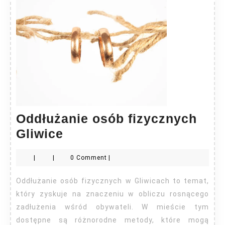
Oddłużanie osób fizycznych
Oddłużanie
Gliwice
osób
|
|
0 Comment
|
fizycznych
Gliwice
Oddłużanie osób fizycznych w Gliwicach to temat,
który zyskuje na znaczeniu w obliczu rosnącego
zadłużenia wśród obywateli. W mieście tym
dostępne są różnorodne metody, które mogą