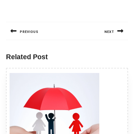
Nawigacja
wpisu
PREVIOUS
NEXT
Previous
Next
post:
post:
Related Post