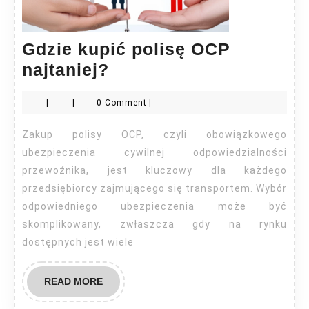
Gdzie kupić polisę OCP
Gdzie
najtaniej?
kupić
|
|
0 Comment
|
polisę
OCP
Zakup polisy OCP, czyli obowiązkowego
najtaniej?
ubezpieczenia cywilnej odpowiedzialności
przewoźnika, jest kluczowy dla każdego
przedsiębiorcy zajmującego się transportem. Wybór
odpowiedniego ubezpieczenia może być
skomplikowany, zwłaszcza gdy na rynku
dostępnych jest wiele
READ
READ MORE
MORE