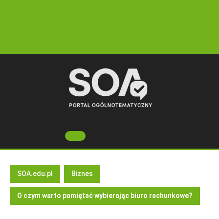
Skip
to
content
Open
Button
SOA.edu.pl
Biznes
O czym warto pamiętać wybierając biuro rachunkowe?