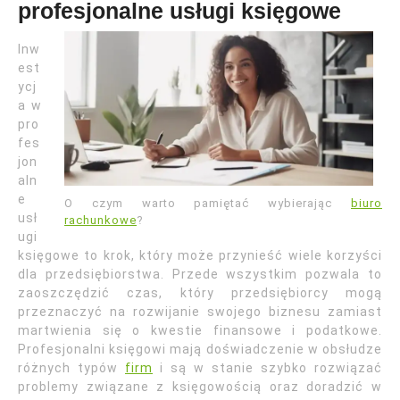
profesjonalne usługi księgowe
Inw
est
ycj
a w
pro
fes
jon
aln
e
O czym warto pamiętać wybierając
biuro
usł
rachunkowe
?
ugi
księgowe to krok, który może przynieść wiele korzyści
dla przedsiębiorstwa. Przede wszystkim pozwala to
zaoszczędzić czas, który przedsiębiorcy mogą
przeznaczyć na rozwijanie swojego biznesu zamiast
martwienia się o kwestie finansowe i podatkowe.
Profesjonalni księgowi mają doświadczenie w obsłudze
różnych typów
firm
i są w stanie szybko rozwiązać
problemy związane z księgowością oraz doradzić w