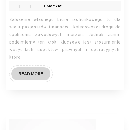
ZUS
|
|
0 Comment
|
–
jak
Założenie własnego biura rachunkowego to dla
założyć
wielu pasjonatów finansów i księgowości droga do
biuro
spełnienia zawodowych marzeń. Jednak zanim
podejmiemy ten krok, kluczowe jest zrozumienie
rachunkowe?
wszystkich aspektów prawnych i operacyjnych,
które
READ
READ MORE
MORE