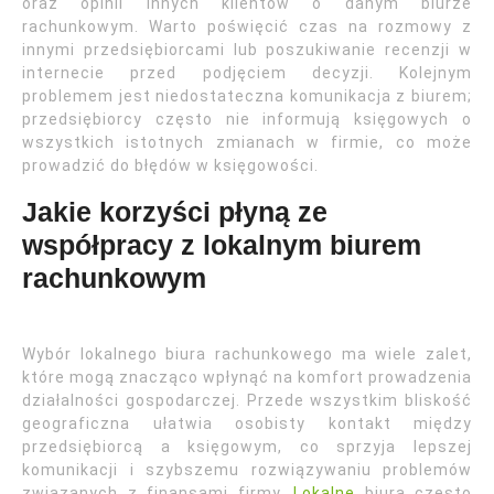
oraz opinii innych klientów o danym biurze
rachunkowym. Warto poświęcić czas na rozmowy z
innymi przedsiębiorcami lub poszukiwanie recenzji w
internecie przed podjęciem decyzji. Kolejnym
problemem jest niedostateczna komunikacja z biurem;
przedsiębiorcy często nie informują księgowych o
wszystkich istotnych zmianach w firmie, co może
prowadzić do błędów w księgowości.
Jakie korzyści płyną ze
współpracy z lokalnym biurem
rachunkowym
Wybór lokalnego biura rachunkowego ma wiele zalet,
które mogą znacząco wpłynąć na komfort prowadzenia
działalności gospodarczej. Przede wszystkim bliskość
geograficzna ułatwia osobisty kontakt między
przedsiębiorcą a księgowym, co sprzyja lepszej
komunikacji i szybszemu rozwiązywaniu problemów
związanych z finansami firmy.
Lokalne
biura często