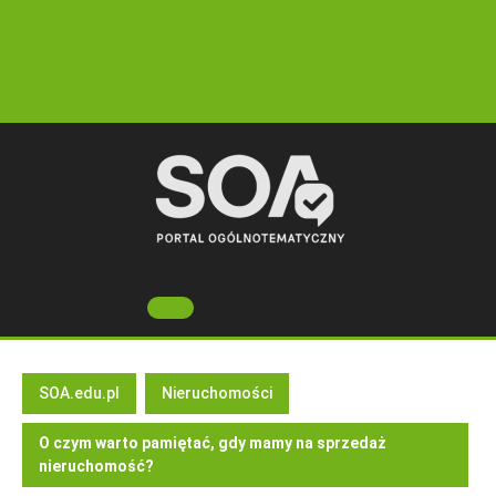
Skip
to
content
Open
Button
SOA.edu.pl
Nieruchomości
O czym warto pamiętać, gdy mamy na sprzedaż
nieruchomość?