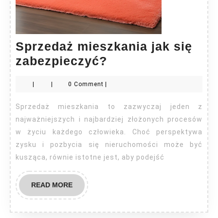
Sprzedaż mieszkania jak się
Sprzedaż
zabezpieczyć?
mieszkania
|
|
0 Comment
|
jak
się
Sprzedaż mieszkania to zazwyczaj jeden z
zabezpieczyć?
najważniejszych i najbardziej złożonych procesów
w życiu każdego człowieka. Choć perspektywa
zysku i pozbycia się nieruchomości może być
kusząca, równie istotne jest, aby podejść
READ
READ MORE
MORE