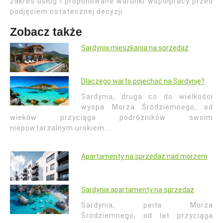
zakres usług i proponowane warunki współpracy przed
podjęciem ostatecznej decyzji.
Zobacz także
Sardynia mieszkania na sprzedaż
Dlaczego warto pojechać na Sardynię?
Sardynia, druga co do wielkości
wyspa Morza Śródziemnego, od
wieków przyciąga podróżników swoim
niepowtarzalnym urokiem.…
Apartamenty na sprzedaż nad morzem
Sardynia apartamenty na sprzedaż
Sardynia, perła Morza
Śródziemnego, od lat przyciąga