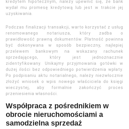
kredytem hipotecznym, należy upewnić się, że bank
wydał mu promesę kredytową lub jest w trakcie jej
uzyskiwania.
Podczas finalizacji transakcji, warto korzystać z usług
renomowanego notariusza, który zadba o
prawidłowość prawną dokumentów. Płatność powinna
być dokonywana w sposób bezpieczny, najlepiej
przelewem bankowym na wskazany rachunek
sprzedającego, który jest jednoznacznie
zidentyfikowany. Unikajmy przyjmowania gotówki w
dużej ilości bez odpowiedniego potwierdzenia wpłaty.
Po podpisaniu aktu notarialnego, należy niezwłocznie
złożyć wniosek o wpis nowego właściciela do księgi
wieczystej, aby formalnie zakończyć proces
przeniesienia własności.
Współpraca z pośrednikiem w
obrocie nieruchomościami a
samodzielna sprzedaż