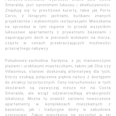
Smeralda, jest synonimem luksusu i ekskluzywności.
Znajdują się tu prestiżowe kurorty, takie jak Porto
Cervo, z lśniącymi jachtami, butikami znanych
projektantów i wykwintnymi restauracjami. Mieszkania
na sprzedaż w tym regionie to przede wszystkim
luksusowe apartamenty z prywatnymi basenami i
zapierającymi dech w piersiach widokami na morze,
często w cenach przekraczających możliwości
przeciętnego nabywcy.
Południowo-zachodnia Sardynia, z jej malowniczymi
plażami i urokliwymi miasteczkami, takimi jak Chia czy
Villasimius, stanowi doskonałą alternatywę dla tych,
którzy szukają połączenia piękna natury z dostępem
do atrakcji turystycznych. Ceny nieruchomości w tych
obszarach są zazwyczaj niższe niż na Costa
Smeralda, ale wciąż odzwierciedlają atrakcyjność
lokalizacji. Można tu znaleźć zarówno nowoczesne
apartamenty w kompleksach mieszkalnych z
basenami, jak i tradycyjne domy w zabudowie
szeregowej. Zakup mieszkania na sprzedaż w tej