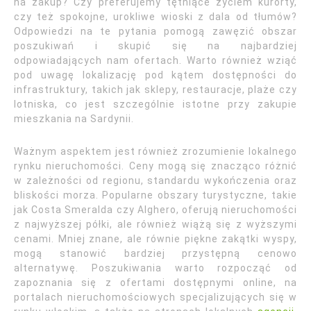
na zakup? Czy preferujemy tętniące życiem kurorty,
czy też spokojne, urokliwe wioski z dala od tłumów?
Odpowiedzi na te pytania pomogą zawęzić obszar
poszukiwań i skupić się na najbardziej
odpowiadających nam ofertach. Warto również wziąć
pod uwagę lokalizację pod kątem dostępności do
infrastruktury, takich jak sklepy, restauracje, plaże czy
lotniska, co jest szczególnie istotne przy zakupie
mieszkania na Sardynii.
Ważnym aspektem jest również zrozumienie lokalnego
rynku nieruchomości. Ceny mogą się znacząco różnić
w zależności od regionu, standardu wykończenia oraz
bliskości morza. Popularne obszary turystyczne, takie
jak Costa Smeralda czy Alghero, oferują nieruchomości
z najwyższej półki, ale również wiążą się z wyższymi
cenami. Mniej znane, ale równie piękne zakątki wyspy,
mogą stanowić bardziej przystępną cenowo
alternatywę. Poszukiwania warto rozpocząć od
zapoznania się z ofertami dostępnymi online, na
portalach nieruchomościowych specjalizujących się w