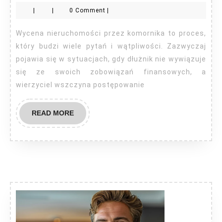
nieruchom
|
|
0 Comment
|
przez
komornika
Wycena nieruchomości przez komornika to proces,
i
który budzi wiele pytań i wątpliwości. Zazwyczaj
co
pojawia się w sytuacjach, gdy dłużnik nie wywiązuje
się ze swoich zobowiązań finansowych, a
dalej?
wierzyciel wszczyna postępowanie
READ
READ MORE
MORE