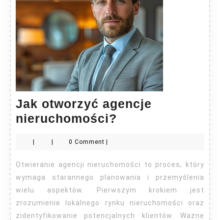
Jak otworzyć agencje
Jak
nieruchomości?
otworzyć
|
|
0 Comment
|
agencje
nieruchomości?
Otwieranie agencji nieruchomości to proces, który
wymaga starannego planowania i przemyślenia
wielu aspektów. Pierwszym krokiem jest
zrozumienie lokalnego rynku nieruchomości oraz
zidentyfikowanie potencjalnych klientów. Ważne