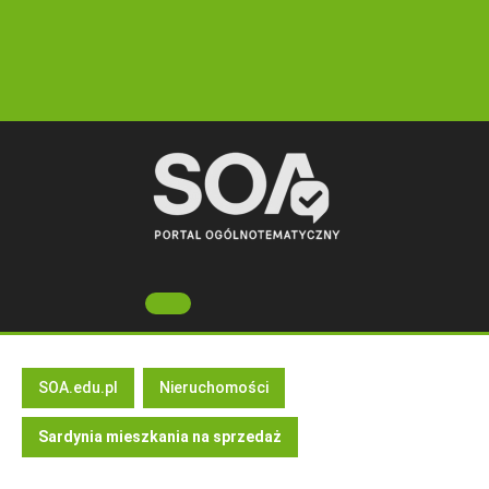
Skip
to
content
Open
Button
SOA.edu.pl
Nieruchomości
Sardynia mieszkania na sprzedaż