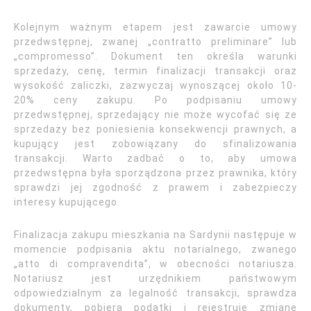
Kolejnym ważnym etapem jest zawarcie umowy
przedwstępnej, zwanej „contratto preliminare” lub
„compromesso”. Dokument ten określa warunki
sprzedaży, cenę, termin finalizacji transakcji oraz
wysokość zaliczki, zazwyczaj wynoszącej około 10-
20% ceny zakupu. Po podpisaniu umowy
przedwstępnej, sprzedający nie może wycofać się ze
sprzedaży bez poniesienia konsekwencji prawnych, a
kupujący jest zobowiązany do sfinalizowania
transakcji. Warto zadbać o to, aby umowa
przedwstępna była sporządzona przez prawnika, który
sprawdzi jej zgodność z prawem i zabezpieczy
interesy kupującego.
Finalizacja zakupu mieszkania na Sardynii następuje w
momencie podpisania aktu notarialnego, zwanego
„atto di compravendita”, w obecności notariusza.
Notariusz jest urzędnikiem państwowym
odpowiedzialnym za legalność transakcji, sprawdza
dokumenty, pobiera podatki i rejestruje zmianę