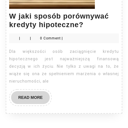
W jaki sposób porównywać
W
kredyty hipoteczne?
jaki
|
|
0 Comment
|
sposób
porównywa
Dla większości osób zaciągnięcie kredytu
kredyty
hipotecznego jest najważniejszą finansową
hipoteczne?
decyzją w ich życiu. Nie tylko z uwagi na to, że
wiąże się ona ze spełnieniem marzenia o własnej
nieruchomości, ale
READ
READ MORE
MORE