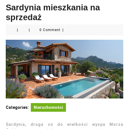
Sardynia mieszkania na
sprzedaż
|
|
0 Comment
|
Categories:
Nieruchomości
Sardynia, druga co do wielkości wyspa Morza