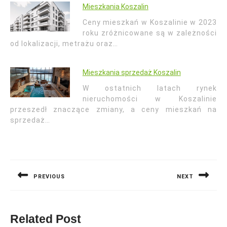
Mieszkania Koszalin
Ceny mieszkań w Koszalinie w 2023
roku zróżnicowane są w zależności
od lokalizacji, metrażu oraz…
Mieszkania sprzedaż Koszalin
W ostatnich latach rynek
nieruchomości w Koszalinie
przeszedł znaczące zmiany, a ceny mieszkań na
sprzedaż…
Nawigacja
wpisu
PREVIOUS
NEXT
Previous
Next
post:
post:
Related Post