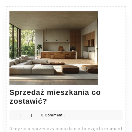
Sprzedaż mieszkania co
Sprzedaż
zostawić?
mieszkania
|
|
0 Comment
|
co
zostawić?
Decyzja o sprzedaży mieszkania to często moment