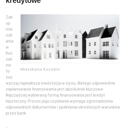
kredytowe
Zak
up
mie
szk
ania
w
Kos
zali
nie
Mieszkania Koszalin
to
zaz
wyczaj największa inwestycja w życiu, dlatego odpowiednie
zaplanowanie finansowania jest absolutnie kluczowe.
Najczęściej wybieraną formą finansowania jest kredyt
hipoteczny. Proces jego uzyskania wymaga zgromadzenia
odpowiednich dokumentów i spełnienia określonych warunków
przez bank.