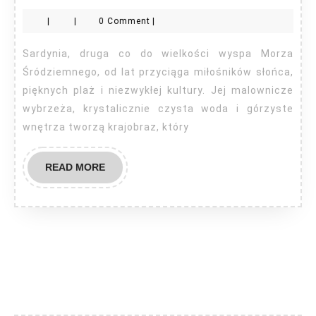
na
|
|
0 Comment
|
sprzedaż
Sardynia
Sardynia, druga co do wielkości wyspa Morza
Śródziemnego, od lat przyciąga miłośników słońca,
pięknych plaż i niezwykłej kultury. Jej malownicze
wybrzeża, krystalicznie czysta woda i górzyste
wnętrza tworzą krajobraz, który
READ
READ MORE
MORE