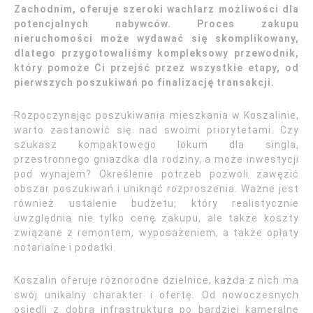
Zachodnim, oferuje szeroki wachlarz możliwości dla
potencjalnych nabywców. Proces zakupu
nieruchomości może wydawać się skomplikowany,
dlatego przygotowaliśmy kompleksowy przewodnik,
który pomoże Ci przejść przez wszystkie etapy, od
pierwszych poszukiwań po finalizację transakcji.
Rozpoczynając poszukiwania mieszkania w Koszalinie,
warto zastanowić się nad swoimi priorytetami. Czy
szukasz kompaktowego lokum dla singla,
przestronnego gniazdka dla rodziny, a może inwestycji
pod wynajem? Określenie potrzeb pozwoli zawęzić
obszar poszukiwań i uniknąć rozproszenia. Ważne jest
również ustalenie budżetu, który realistycznie
uwzględnia nie tylko cenę zakupu, ale także koszty
związane z remontem, wyposażeniem, a także opłaty
notarialne i podatki.
Koszalin oferuje różnorodne dzielnice, każda z nich ma
swój unikalny charakter i ofertę. Od nowoczesnych
osiedli z dobrą infrastrukturą po bardziej kameralne