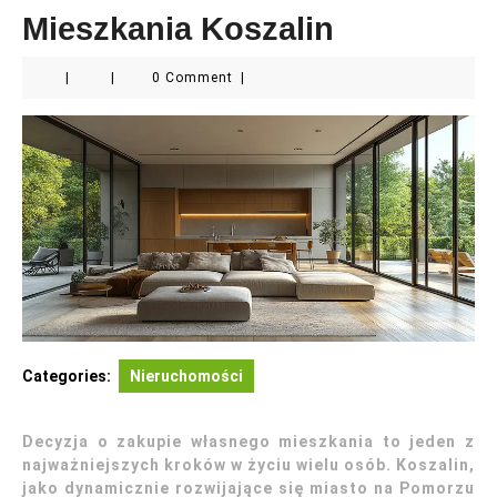
Mieszkania Koszalin
|
|
0 Comment
|
Categories:
Nieruchomości
Decyzja o zakupie własnego mieszkania to jeden z
najważniejszych kroków w życiu wielu osób. Koszalin,
jako dynamicznie rozwijające się miasto na Pomorzu