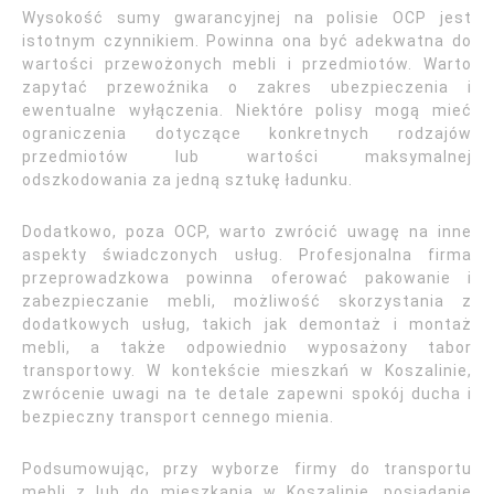
Wysokość sumy gwarancyjnej na polisie OCP jest
istotnym czynnikiem. Powinna ona być adekwatna do
wartości przewożonych mebli i przedmiotów. Warto
zapytać przewoźnika o zakres ubezpieczenia i
ewentualne wyłączenia. Niektóre polisy mogą mieć
ograniczenia dotyczące konkretnych rodzajów
przedmiotów lub wartości maksymalnej
odszkodowania za jedną sztukę ładunku.
Dodatkowo, poza OCP, warto zwrócić uwagę na inne
aspekty świadczonych usług. Profesjonalna firma
przeprowadzkowa powinna oferować pakowanie i
zabezpieczanie mebli, możliwość skorzystania z
dodatkowych usług, takich jak demontaż i montaż
mebli, a także odpowiednio wyposażony tabor
transportowy. W kontekście mieszkań w Koszalinie,
zwrócenie uwagi na te detale zapewni spokój ducha i
bezpieczny transport cennego mienia.
Podsumowując, przy wyborze firmy do transportu
mebli z lub do mieszkania w Koszalinie, posiadanie