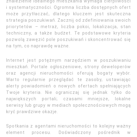
znalezienie idealnego mieszkania wymaga cierpliwości
i systematyczności. Ogromna liczba dostępnych ofert
może przytłaczać, dlatego kluczem jest skuteczna
strategia poszukiwań. Zacznij od zdefiniowania swoich
priorytetów – metraż, liczba pokoi, lokalizacja, stan
techniczny, a także budżet. Te podstawowe kryteria
pozwolą zawęzić pole poszukiwań i skoncentrować się
na tym, co naprawdę ważne.
Internet jest potężnym narzędziem w poszukiwaniu
mieszkań. Portale ogłoszeniowe, strony deweloperów
oraz agencji nieruchomości oferują bogaty wybór.
Warto regularnie przeglądać te zasoby, ustawiając
alerty powiadomień o nowych ofertach spełniających
Twoje kryteria. Nie ograniczaj się jednak tylko do
największych portali; czasami mniejsze, lokalne
serwisy lub grupy w mediach społecznościowych mogą
kryć prawdziwe okazje.
Spotkania z agentami nieruchomości to kolejny ważny
element procesu. Doświadczony pośrednik w