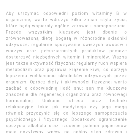
Aby utrzymać odpowiedni poziom witaminy B w
organizmie, warto wdrożyć kilka zmian stylu życia,
które będą wspierały ogólne zdrowie i samopoczucie.
Przede wszystkim kluczowe jest dbanie o
zrównoważoną dietę bogatą w różnorodne składniki
odżywcze; regularne spożywanie świeżych owoców i
warzyw oraz pełnoziarnistych produktów pomoże
dostarczyć niezbędnych witamin i minerałów. Ważna
jest także aktywność fizyczna; regularny ruch wspiera
metabolizm oraz poprawia krążenie krwi, co sprzyja
lepszemu wchłanianiu składników odżywczych przez
organizm. Oprócz diety i aktywności fizycznej warto
zadbać o odpowiednią ilość snu; sen ma kluczowe
znaczenie dla regeneracji organizmu oraz równowagi
hormonalnej. Unikanie stresu oraz techniki
relaksacyjne takie jak medytacja czy joga mogą
również przyczynić się do lepszego samopoczucia
psychicznego i fizycznego. Dodatkowo ograniczenie
spożycia alkoholu oraz rzucenie palenia papierosów
mają pozytywny wpływ na ogólny stan zdrowia i