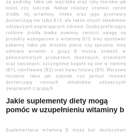
są podroby, takie jak wątróbka oraz ryby morskie jak
łosoś czy tuńczyk. Nabiał również stanowi cenne
źródło tej witaminy; mleko oraz jego przetwory
dostarczają nie tylko B12, ale także innych składników
odżywczych wspierających zdrowie. Osoby preferujące
roślinne źródła białka powinny zwrócić uwagę na
produkty wzbogacone o witaminę B12 oraz spożywać
pokarmy takie jak drożdże piwne czy spirulina. Inne
odmiany witamin z grupy B można znaleźć w
pełnoziarnistych produktach zbożowych, orzechach
oraz nasionach; szczególnie bogate są one w tiaminę
(B1), ryboflawinę (B2) oraz kwas foliowy (B9). Warzywa
liściaste takie jak szpinak czy jarmuż również
dostarczają cennych składników odżywczych
związanych z grupą B.
Jakie suplementy diety mogą
pomóc w uzupełnieniu witaminy b
Suplementacja witaminą B może być skutecznym