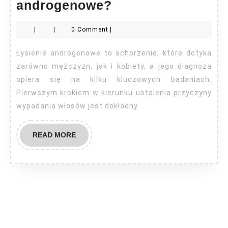
Jakie
androgenowe?
badania
|
|
0 Comment
|
na
łysienie
Łysienie androgenowe to schorzenie, które dotyka
androgenowe?
zarówno mężczyzn, jak i kobiety, a jego diagnoza
opiera się na kilku kluczowych badaniach.
Pierwszym krokiem w kierunku ustalenia przyczyny
wypadania włosów jest dokładny
READ
READ MORE
MORE