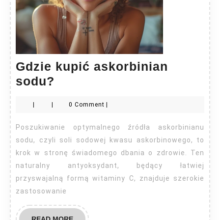
Gdzie kupić askorbinian
Gdzie
sodu?
kupić
|
|
0 Comment
|
askorbinian
sodu?
Poszukiwanie optymalnego źródła askorbinianu
sodu, czyli soli sodowej kwasu askorbinowego, to
krok w stronę świadomego dbania o zdrowie. Ten
naturalny antyoksydant, będący łatwiej
przyswajalną formą witaminy C, znajduje szerokie
zastosowanie
READ
READ MORE