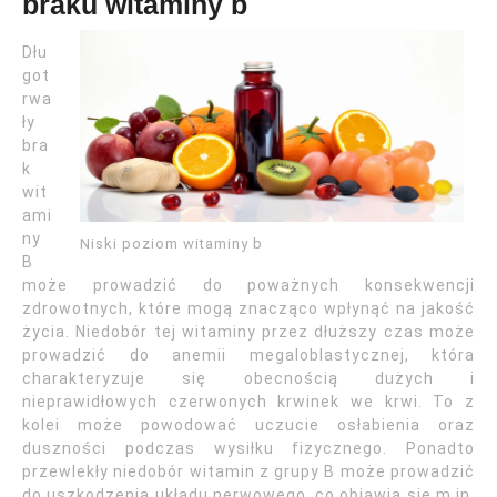
braku witaminy b
Dłu
got
rwa
ły
bra
k
wit
ami
ny
Niski poziom witaminy b
B
może prowadzić do poważnych konsekwencji
zdrowotnych, które mogą znacząco wpłynąć na jakość
życia. Niedobór tej witaminy przez dłuższy czas może
prowadzić do anemii megaloblastycznej, która
charakteryzuje się obecnością dużych i
nieprawidłowych czerwonych krwinek we krwi. To z
kolei może powodować uczucie osłabienia oraz
duszności podczas wysiłku fizycznego. Ponadto
przewlekły niedobór witamin z grupy B może prowadzić
do uszkodzenia układu nerwowego, co objawia się m.in.