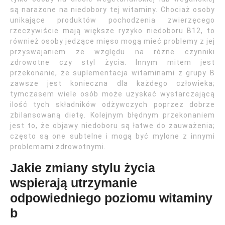
są narażone na niedobory tej witaminy. Chociaż osoby
unikające produktów pochodzenia zwierzęcego
rzeczywiście mają większe ryzyko niedoboru B12, to
również osoby jedzące mięso mogą mieć problemy z jej
przyswajaniem ze względu na różne czynniki
zdrowotne czy styl życia. Innym mitem jest
przekonanie, że suplementacja witaminami z grupy B
zawsze jest konieczna dla każdego człowieka;
tymczasem wiele osób może uzyskać wystarczającą
ilość tych składników odżywczych poprzez dobrze
zbilansowaną dietę. Kolejnym błędnym przekonaniem
jest to, że objawy niedoboru są łatwe do zauważenia;
często są one subtelne i mogą być mylone z innymi
problemami zdrowotnymi.
Jakie zmiany stylu życia
wspierają utrzymanie
odpowiedniego poziomu witaminy
b