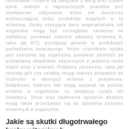
różnorodne i często są związane z dietą oraz stylem
życia. Jednym z najczęstszych powodów jest
niewłaściwe odżywianie, które nie dostarcza
wystarczającej ilości produktów bogatych w tę
witaminę. Osoby stosujące diety wegetariańskie lub
wegańskie mogą być szczególnie narażone na
niedobory, ponieważ niektóre odmiany witaminy B,
takie jak B12, występują głównie w produktach
pochodzenia zwierzęcego. Innym czynnikiem ryzyka
jest starzenie się organizmu, ponieważ zdolność do
wchłaniania składników odżywczych z jedzenia może
maleć wraz z wiekiem. Problemy zdrowotne, takie jak
choroby jelit czy celiakia, mogą również prowadzić do
trudności w absorpcji witamin z pożywienia.
Dodatkowo, niektóre leki mogą wpływać na poziom
witamin w organizmie, co zwiększa ryzyko ich
niedoboru. Stres oraz nadmierne spożycie alkoholu
mogą także przyczyniać się do obniżenia poziomu
witaminy B w organizmie.
Jakie są skutki długotrwałego