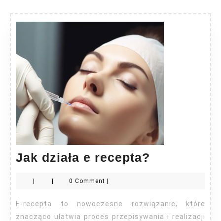
Jak
Jak działa e recepta?
działa
|
|
0 Comment
|
e
recepta?
E-recepta to nowoczesne rozwiązanie, które
znacząco ułatwia proces przepisywania i realizacji