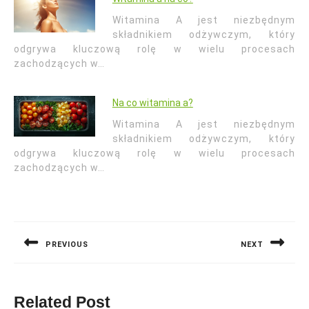
Witamina A jest niezbędnym
składnikiem odżywczym, który
odgrywa kluczową rolę w wielu procesach
zachodzących w…
Na co witamina a?
Witamina A jest niezbędnym
składnikiem odżywczym, który
odgrywa kluczową rolę w wielu procesach
zachodzących w…
Nawigacja
wpisu
PREVIOUS
NEXT
Previous
Next
post:
post:
Related Post