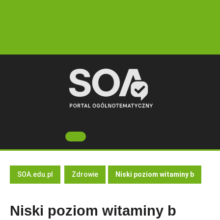
Skip
to
content
Open
Button
SOA.edu.pl
Zdrowie
Niski poziom witaminy b
Niski poziom witaminy b