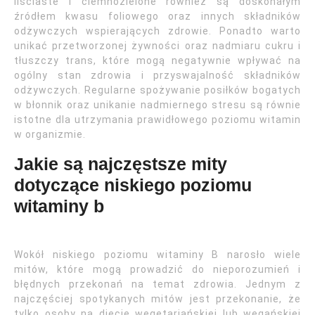
liściaste i ciemnozielone również są doskonałym
źródłem kwasu foliowego oraz innych składników
odżywczych wspierających zdrowie. Ponadto warto
unikać przetworzonej żywności oraz nadmiaru cukru i
tłuszczy trans, które mogą negatywnie wpływać na
ogólny stan zdrowia i przyswajalność składników
odżywczych. Regularne spożywanie posiłków bogatych
w błonnik oraz unikanie nadmiernego stresu są równie
istotne dla utrzymania prawidłowego poziomu witamin
w organizmie.
Jakie są najczęstsze mity
dotyczące niskiego poziomu
witaminy b
Wokół niskiego poziomu witaminy B narosło wiele
mitów, które mogą prowadzić do nieporozumień i
błędnych przekonań na temat zdrowia. Jednym z
najczęściej spotykanych mitów jest przekonanie, że
tylko osoby na diecie wegetariańskiej lub wegańskiej