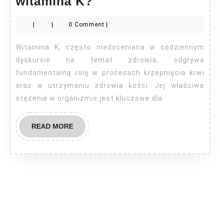
Gdzie
witamina K?
jest
|
|
0 Comment
|
produkowana
witamina
Witamina K, często niedoceniana w codziennym
K?
dyskursie na temat zdrowia, odgrywa
fundamentalną rolę w procesach krzepnięcia krwi
oraz w utrzymaniu zdrowia kości. Jej właściwe
stężenie w organizmie jest kluczowe dla
READ
READ MORE
MORE