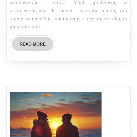
właściwości i smak. Miód spadziowy, w
przeciwieństwie do innych rodzajów miodu, ma
specyficzny skład chemiczny, który może ulegać
zmianom pod
READ
READ MORE
MORE