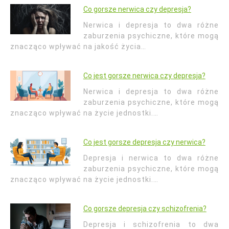
Co gorsze nerwica czy depresja?
Nerwica i depresja to dwa różne
zaburzenia psychiczne, które mogą
znacząco wpływać na jakość życia…
Co jest gorsze nerwica czy depresja?
Nerwica i depresja to dwa różne
zaburzenia psychiczne, które mogą
znacząco wpływać na życie jednostki.…
Co jest gorsze depresja czy nerwica?
Depresja i nerwica to dwa różne
zaburzenia psychiczne, które mogą
znacząco wpływać na życie jednostki.…
Co gorsze depresja czy schizofrenia?
Depresja i schizofrenia to dwa