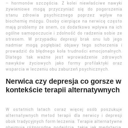
– hormonów szczęścia. Z kolei niewłaściwe nawyki
żywieniowe mogą przyczyniać się do pogorszenia
stanu zdrowia psychicznego poprzez wpływ na
biochemię mózgu. Osoby cierpiące na nerwicę często
mają problemy ze snem, co dodatkowo wpływa na ich
ogólne samopoczucie i zdolność do radzenia sobie ze
stresem. W przypadku depresji brak snu lub jego
nadmiar mogą pogłębiać objawy tego schorzenia i
prowadzić do błędnego koła trudności emocjonalnych.
Dlatego tak ważne jest wprowadzenie zdrowych
nawyków życiowych jako formy profilaktyki oraz
wsparcia w leczeniu obu zaburzeń psychicznych.
Nerwica czy depresja co gorsze w
kontekście terapii alternatywnych
W ostatnich latach coraz więcej osób poszukuje
alternatywnych metod terapii dla nerwicy i depresji
obok tradycyjnych form leczenia. Terapie alternatywne
obejmują różnorodne podejścia, takie jak medytacja,