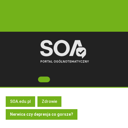
Skip
to
content
Open
Button
SOA.edu.pl
Zdrowie
Nerwica czy depresja co gorsze?