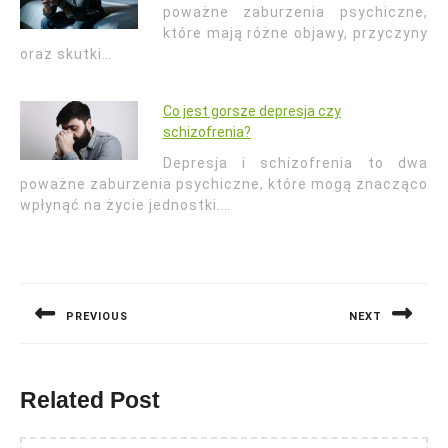
poważne zaburzenia psychiczne,
które mają różne objawy, przyczyny
oraz skutki…
Co jest gorsze depresja czy
schizofrenia?
Depresja i schizofrenia to dwa
poważne zaburzenia psychiczne, które mogą znacząco
wpłynąć na życie jednostki.…
Nawigacja
wpisu
PREVIOUS
NEXT
Previous
Next
post:
post:
Related Post