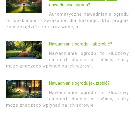
nawadnianie ogrodu?
Automatyczne nawadnianie ogrodu
to doskonałe rozwiązanie dla każdego, kto pragnie
zaoszczędzić czas oraz wodę, a…
Nawadnianie ogrodu - jak zrobić?
Nawadnianie ogrodu to kluczowy
element dbania o rośliny, który
może znacząco wpłynąć na ich wzrost…
Nawadnianie ogrodu jak zrobić?
Nawadnianie ogrodu to kluczowy
element dbania o rośliny, który
może znacząco wpłynąć na ich zdrowie…
Nawigacja
wpisu