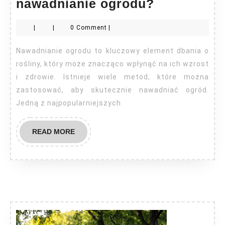
Jak
nawadnianie ogrodu?
zrobić
|
|
0 Comment
|
samemu
nawadnian
Nawadnianie ogrodu to kluczowy element dbania o
ogrodu?
rośliny, który może znacząco wpłynąć na ich wzrost
i zdrowie. Istnieje wiele metod, które można
zastosować, aby skutecznie nawadniać ogród.
Jedną z najpopularniejszych
READ
READ MORE
MORE