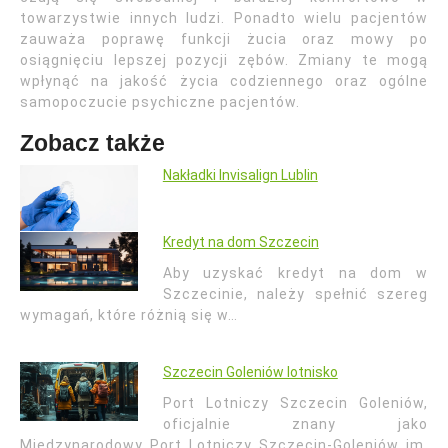
towarzystwie innych ludzi. Ponadto wielu pacjentów
zauważa poprawę funkcji żucia oraz mowy po
osiągnięciu lepszej pozycji zębów. Zmiany te mogą
wpłynąć na jakość życia codziennego oraz ogólne
samopoczucie psychiczne pacjentów.
Zobacz także
Nakładki Invisalign Lublin
Kredyt na dom Szczecin
Aby uzyskać kredyt na dom w
Szczecinie, należy spełnić szereg
wymagań, które różnią się w…
Szczecin Goleniów lotnisko
Port Lotniczy Szczecin Goleniów,
oficjalnie znany jako
Międzynarodowy Port Lotniczy Szczecin-Goleniów im.