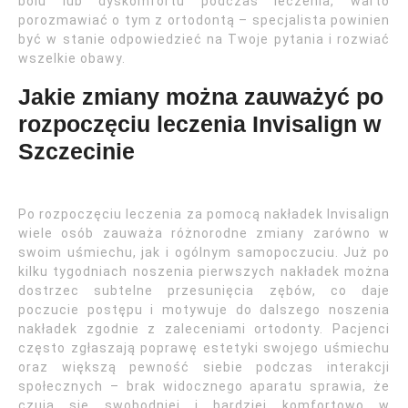
bólu lub dyskomfortu podczas leczenia, warto
porozmawiać o tym z ortodontą – specjalista powinien
być w stanie odpowiedzieć na Twoje pytania i rozwiać
wszelkie obawy.
Jakie zmiany można zauważyć po
rozpoczęciu leczenia Invisalign w
Szczecinie
Po rozpoczęciu leczenia za pomocą nakładek Invisalign
wiele osób zauważa różnorodne zmiany zarówno w
swoim uśmiechu, jak i ogólnym samopoczuciu. Już po
kilku tygodniach noszenia pierwszych nakładek można
dostrzec subtelne przesunięcia zębów, co daje
poczucie postępu i motywuje do dalszego noszenia
nakładek zgodnie z zaleceniami ortodonty. Pacjenci
często zgłaszają poprawę estetyki swojego uśmiechu
oraz większą pewność siebie podczas interakcji
społecznych – brak widocznego aparatu sprawia, że
czują się swobodniej i bardziej komfortowo w