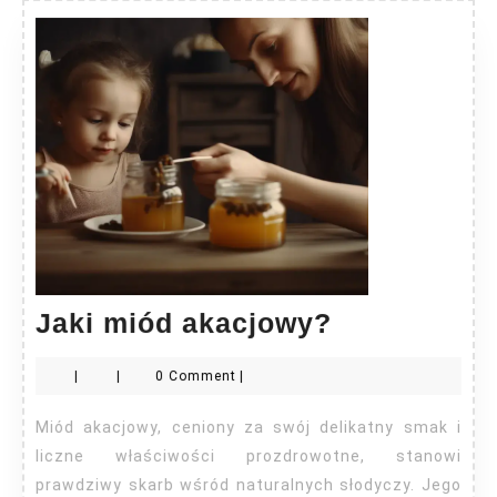
Jaki
Jaki miód akacjowy?
miód
|
|
0 Comment
|
akacjowy?
Miód akacjowy, ceniony za swój delikatny smak i
liczne właściwości prozdrowotne, stanowi
prawdziwy skarb wśród naturalnych słodyczy. Jego