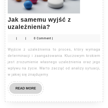
Jak samemu wyjść z
Jak
uzależnienia?
samemu
|
|
0 Comment
|
wyjść
z
Wyjście z uzależnienia to proces, który wymaga
uzależnienia?
determinacji i zaangażowania. Kluczowym krokiem
jest zrozumienie własnego uzależnienia oraz jego
wpływu na życie. Warto zacząć od analizy sytuacji,
w jakiej się znajdujemy.
READ
READ MORE
MORE