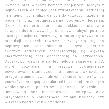
rozwija, co przekłada się na coraz lepsze efekty
leczenia oraz większy komfort pacjentów. Jednym z
najnowszych osiągnięć jest wykorzystanie sztucznej
inteligencji do analizy danych dotyczących uzębienia
pacjenta oraz prognozowania postępów leczenia.
Dzięki temu ortodonci mogą dokładniej planować
terapię i dostosowywać ją do indywidualnych potrzeb
każdego pacjenta. Innowacyjne materiały używane do
produkcji nakładek również przyczyniają się do
poprawy ich funkcjonalności – nowe generacje
tworzyw sztucznych charakteryzują się większą
elastycznością oraz odpornością na uszkodzenia.
Dodatkowo rozwijane są technologie skanowania 3D,
które pozwalają na jeszcze dokładniejsze
odwzorowanie stanu uzębienia pacjenta oraz szybsze
przygotowanie indywidualnych nakładek. Warto również
zauważyć rosnącą popularność aplikacji mobilnych
wspierających pacjentów podczas leczenia –
umożliwiają one monitorowanie postępów oraz
przypominają o konieczności zmiany nakładek czy
wizytach kontrolnych u ortodonty.