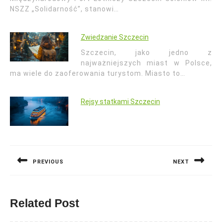
NSZZ „Solidarność”, stanowi…
Zwiedzanie Szczecin
Szczecin, jako jedno z
najważniejszych miast w Polsce,
ma wiele do zaoferowania turystom. Miasto to…
Rejsy statkami Szczecin
Nawigacja
wpisu
PREVIOUS
NEXT
Previous
Next
post:
post:
Related Post