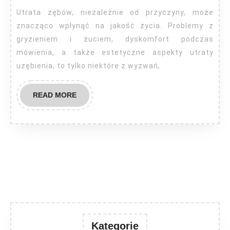
się
Utrata zębów, niezależnie od przyczyny, może
na
znacząco wpłynąć na jakość życia. Problemy z
implanty
gryzieniem i żuciem, dyskomfort podczas
mówienia, a także estetyczne aspekty utraty
zębowe?
uzębienia, to tylko niektóre z wyzwań,
READ
READ MORE
MORE
Kategorie