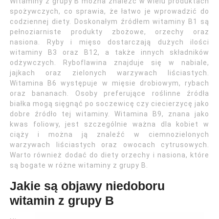
Witaminy z grupy B można znaleźć w wielu produktach
spożywczych, co sprawia, że łatwo je wprowadzić do
codziennej diety. Doskonałym źródłem witaminy B1 są
pełnoziarniste produkty zbożowe, orzechy oraz
nasiona. Ryby i mięso dostarczają dużych ilości
witaminy B3 oraz B12, a także innych składników
odżywczych. Ryboflawina znajduje się w nabiale,
jajkach oraz zielonych warzywach liściastych.
Witamina B6 występuje w mięsie drobiowym, rybach
oraz bananach. Osoby preferujące roślinne źródła
białka mogą sięgnąć po soczewicę czy ciecierzycę jako
dobre źródło tej witaminy. Witamina B9, znana jako
kwas foliowy, jest szczególnie ważna dla kobiet w
ciąży i można ją znaleźć w ciemnozielonych
warzywach liściastych oraz owocach cytrusowych.
Warto również dodać do diety orzechy i nasiona, które
są bogate w różne witaminy z grupy B.
Jakie są objawy niedoboru
witamin z grupy B