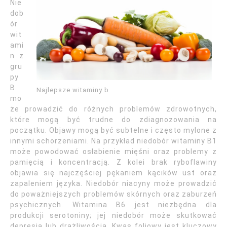
Nie
dob
ór
wit
ami
n z
gru
py
B
Najlepsze witaminy b
mo
że prowadzić do różnych problemów zdrowotnych,
które mogą być trudne do zdiagnozowania na
początku. Objawy mogą być subtelne i często mylone z
innymi schorzeniami. Na przykład niedobór witaminy B1
może powodować osłabienie mięśni oraz problemy z
pamięcią i koncentracją. Z kolei brak ryboflawiny
objawia się najczęściej pękaniem kącików ust oraz
zapaleniem języka. Niedobór niacyny może prowadzić
do poważniejszych problemów skórnych oraz zaburzeń
psychicznych. Witamina B6 jest niezbędna dla
produkcji serotoniny; jej niedobór może skutkować
depresją lub drażliwością. Kwas foliowy jest kluczowy