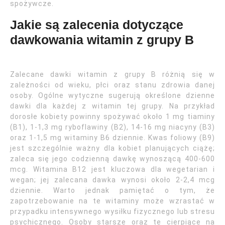
spożywcze.
Jakie są zalecenia dotyczące
dawkowania witamin z grupy B
Zalecane dawki witamin z grupy B różnią się w
zależności od wieku, płci oraz stanu zdrowia danej
osoby. Ogólne wytyczne sugerują określone dzienne
dawki dla każdej z witamin tej grupy. Na przykład
dorosłe kobiety powinny spożywać około 1 mg tiaminy
(B1), 1-1,3 mg ryboflawiny (B2), 14-16 mg niacyny (B3)
oraz 1-1,5 mg witaminy B6 dziennie. Kwas foliowy (B9)
jest szczególnie ważny dla kobiet planujących ciążę;
zaleca się jego codzienną dawkę wynoszącą 400-600
mcg. Witamina B12 jest kluczowa dla wegetarian i
wegan; jej zalecana dawka wynosi około 2-2,4 mcg
dziennie. Warto jednak pamiętać o tym, że
zapotrzebowanie na te witaminy może wzrastać w
przypadku intensywnego wysiłku fizycznego lub stresu
psychicznego. Osoby starsze oraz te cierpiące na