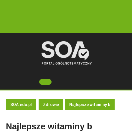
Skip
to
content
Open
Button
SOA.edu.pl
Zdrowie
Najlepsze witaminy b
Najlepsze witaminy b