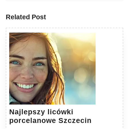
Previous
Next
post:
post:
Related Post
Najlepszy licówki
Najlepszy
porcelanowe Szczecin
licówki