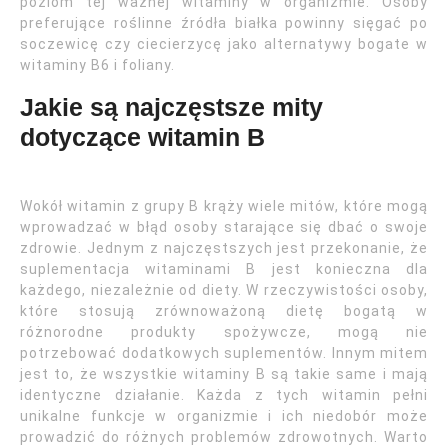
poziom tej ważnej witaminy w organizmie. Osoby
preferujące roślinne źródła białka powinny sięgać po
soczewicę czy ciecierzycę jako alternatywy bogate w
witaminy B6 i foliany.
Jakie są najczęstsze mity
dotyczące witamin B
Wokół witamin z grupy B krąży wiele mitów, które mogą
wprowadzać w błąd osoby starające się dbać o swoje
zdrowie. Jednym z najczęstszych jest przekonanie, że
suplementacja witaminami B jest konieczna dla
każdego, niezależnie od diety. W rzeczywistości osoby,
które stosują zrównoważoną dietę bogatą w
różnorodne produkty spożywcze, mogą nie
potrzebować dodatkowych suplementów. Innym mitem
jest to, że wszystkie witaminy B są takie same i mają
identyczne działanie. Każda z tych witamin pełni
unikalne funkcje w organizmie i ich niedobór może
prowadzić do różnych problemów zdrowotnych. Warto