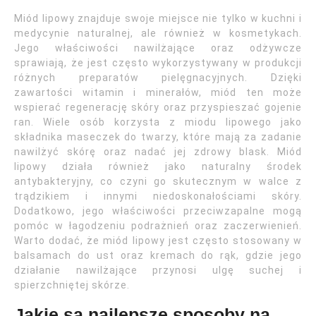
Miód lipowy znajduje swoje miejsce nie tylko w kuchni i
medycynie naturalnej, ale również w kosmetykach.
Jego właściwości nawilżające oraz odżywcze
sprawiają, że jest często wykorzystywany w produkcji
różnych preparatów pielęgnacyjnych. Dzięki
zawartości witamin i minerałów, miód ten może
wspierać regenerację skóry oraz przyspieszać gojenie
ran. Wiele osób korzysta z miodu lipowego jako
składnika maseczek do twarzy, które mają za zadanie
nawilżyć skórę oraz nadać jej zdrowy blask. Miód
lipowy działa również jako naturalny środek
antybakteryjny, co czyni go skutecznym w walce z
trądzikiem i innymi niedoskonałościami skóry.
Dodatkowo, jego właściwości przeciwzapalne mogą
pomóc w łagodzeniu podrażnień oraz zaczerwienień.
Warto dodać, że miód lipowy jest często stosowany w
balsamach do ust oraz kremach do rąk, gdzie jego
działanie nawilżające przynosi ulgę suchej i
spierzchniętej skórze.
Jakie są najlepsze sposoby na