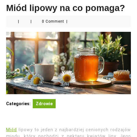
Miód lipowy na co pomaga?
|
|
0 Comment
|
Categories:
Zdrowie
Miód
lipowy to jeden z najbardziej cenionych rodzajów
miodu, który pochodzi z nektaru kwiatów lipy. Jego