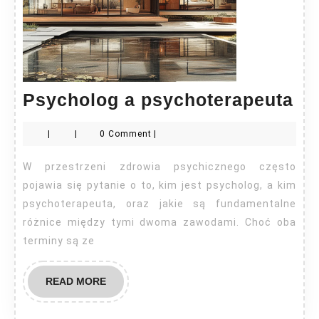
Ps
Psycholog a psychoterapeuta
a
|
|
0 Comment
|
ps
W przestrzeni zdrowia psychicznego często
pojawia się pytanie o to, kim jest psycholog, a kim
psychoterapeuta, oraz jakie są fundamentalne
różnice między tymi dwoma zawodami. Choć oba
terminy są ze
READ
READ MORE
MORE