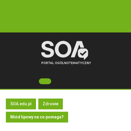
Skip
to
content
Open
Button
SOA.edu.pl
Zdrowie
Miód lipowy na co pomaga?