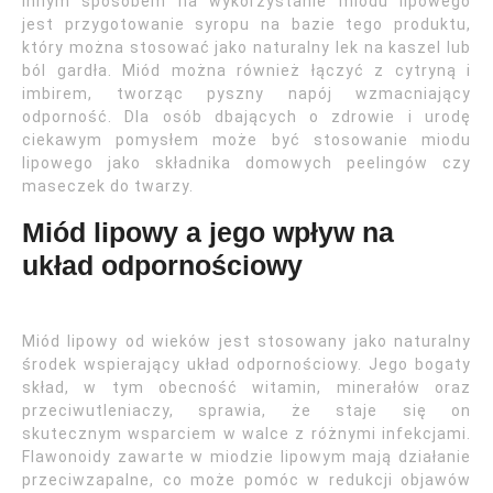
Innym sposobem na wykorzystanie miodu lipowego
jest przygotowanie syropu na bazie tego produktu,
który można stosować jako naturalny lek na kaszel lub
ból gardła. Miód można również łączyć z cytryną i
imbirem, tworząc pyszny napój wzmacniający
odporność. Dla osób dbających o zdrowie i urodę
ciekawym pomysłem może być stosowanie miodu
lipowego jako składnika domowych peelingów czy
maseczek do twarzy.
Miód lipowy a jego wpływ na
układ odpornościowy
Miód lipowy od wieków jest stosowany jako naturalny
środek wspierający układ odpornościowy. Jego bogaty
skład, w tym obecność witamin, minerałów oraz
przeciwutleniaczy, sprawia, że staje się on
skutecznym wsparciem w walce z różnymi infekcjami.
Flawonoidy zawarte w miodzie lipowym mają działanie
przeciwzapalne, co może pomóc w redukcji objawów