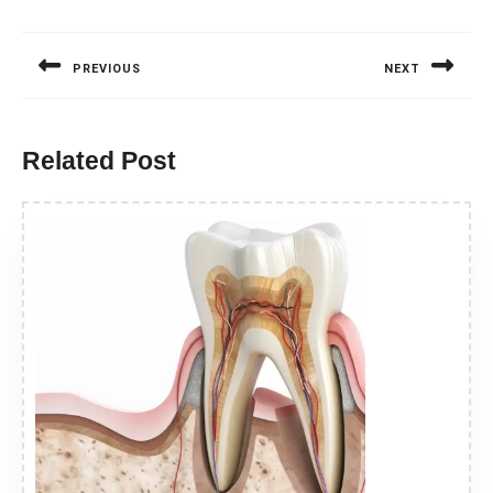
Nawigacja
wpisu
PREVIOUS
NEXT
Previous
Next
post:
post:
Related Post