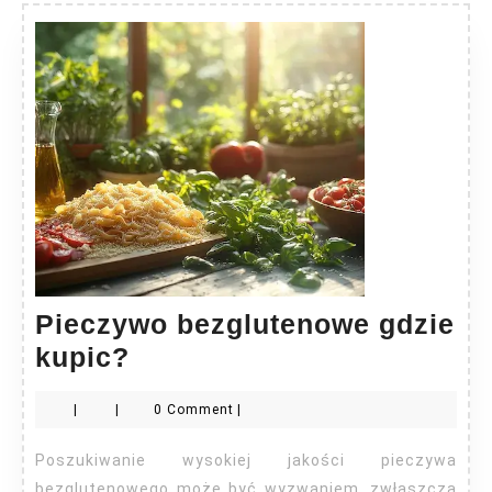
Pieczywo bezglutenowe gdzie
Pieczywo
kupic?
bezglutenowe
|
|
0 Comment
|
gdzie
kupic?
Poszukiwanie wysokiej jakości pieczywa
bezglutenowego może być wyzwaniem, zwłaszcza