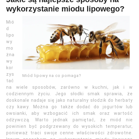
wykorzystanie miodu lipowego?
Mió
d
lipo
wy
mo
żna
wy
kor
zys
Miód lipowy na co pomaga?
tać
na wiele sposobów, zarówno w kuchni, jak i w
codziennym życiu. Jego słodki smak sprawia, że
doskonale nadaje się jako naturalny słodzik do herbaty
czy kawy. Można go także dodać do jogurtów lub
owsianki, aby wzbogacić ich smak oraz wartość
odżywczą. Warto jednak pamiętać, że miód nie
powinien być podgrzewany do wysokich temperatur,
ponieważ traci swoje cenne właściwości zdrowotne.