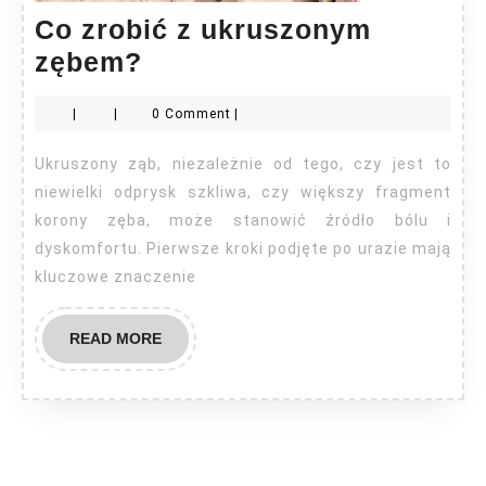
Co zrobić z ukruszonym
Co
zębem?
zrobić
|
|
0 Comment
|
z
ukruszonym
Ukruszony ząb, niezależnie od tego, czy jest to
zębem?
niewielki odprysk szkliwa, czy większy fragment
korony zęba, może stanowić źródło bólu i
dyskomfortu. Pierwsze kroki podjęte po urazie mają
kluczowe znaczenie
READ
READ MORE
MORE