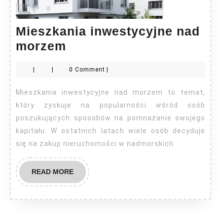
Mieszkania inwestycyjne nad
Mieszkania
morzem
inwestycyjne
|
|
0 Comment
|
nad
morzem
Mieszkania inwestycyjne nad morzem to temat,
który zyskuje na popularności wśród osób
poszukujących sposobów na pomnażanie swojego
kapitału. W ostatnich latach wiele osób decyduje
się na zakup nieruchomości w nadmorskich
READ
READ MORE
MORE