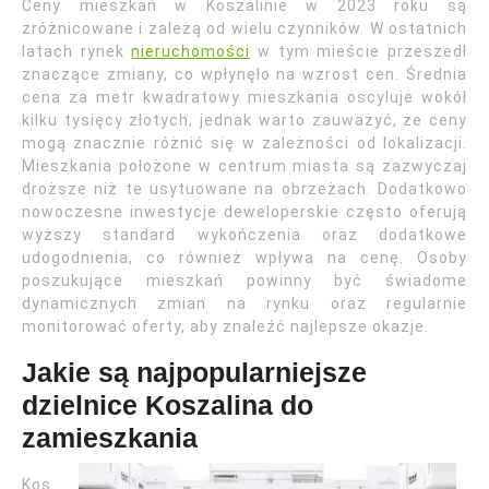
Ceny mieszkań w Koszalinie w 2023 roku są
zróżnicowane i zależą od wielu czynników. W ostatnich
latach rynek
nieruchomości
w tym mieście przeszedł
znaczące zmiany, co wpłynęło na wzrost cen. Średnia
cena za metr kwadratowy mieszkania oscyluje wokół
kilku tysięcy złotych, jednak warto zauważyć, że ceny
mogą znacznie różnić się w zależności od lokalizacji.
Mieszkania położone w centrum miasta są zazwyczaj
droższe niż te usytuowane na obrzeżach. Dodatkowo
nowoczesne inwestycje deweloperskie często oferują
wyższy standard wykończenia oraz dodatkowe
udogodnienia, co również wpływa na cenę. Osoby
poszukujące mieszkań powinny być świadome
dynamicznych zmian na rynku oraz regularnie
monitorować oferty, aby znaleźć najlepsze okazje.
Jakie są najpopularniejsze
dzielnice Koszalina do
zamieszkania
Kos