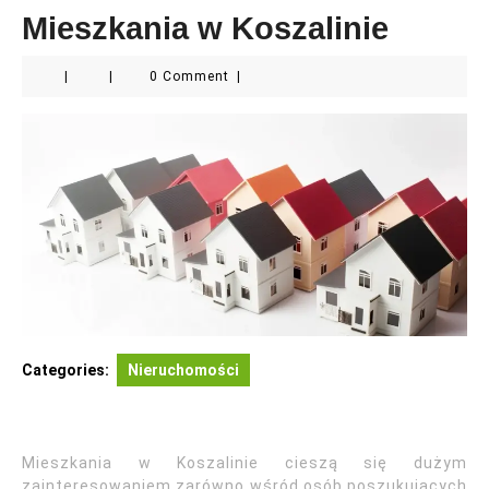
Mieszkania w Koszalinie
|
|
0 Comment
|
Categories:
Nieruchomości
Mieszkania w Koszalinie cieszą się dużym
zainteresowaniem zarówno wśród osób poszukujących