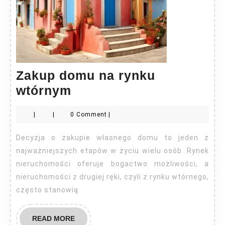
Zakup domu na rynku
Zakup
wtórnym
domu
|
|
0 Comment
|
na
rynku
Decyzja o zakupie własnego domu to jeden z
wtórnym
najważniejszych etapów w życiu wielu osób. Rynek
nieruchomości oferuje bogactwo możliwości, a
nieruchomości z drugiej ręki, czyli z rynku wtórnego,
często stanowią
READ
READ MORE