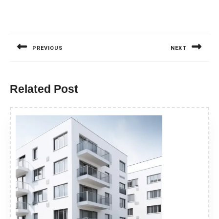
Nawigacja
wpisu
PREVIOUS
NEXT
Previous
Next
post:
post:
Related Post