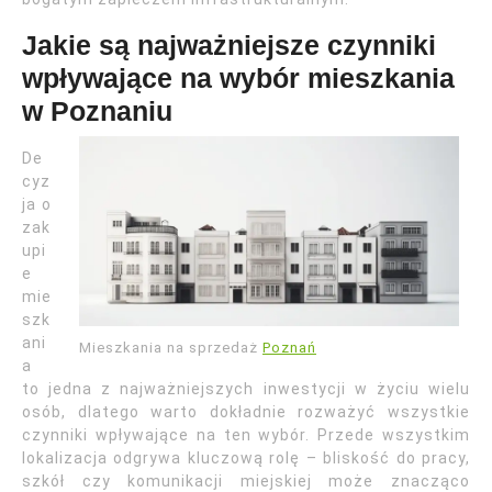
Jakie są najważniejsze czynniki
wpływające na wybór mieszkania
w Poznaniu
De
cyz
ja o
zak
upi
e
mie
szk
ani
Mieszkania na sprzedaż
Poznań
a
to jedna z najważniejszych inwestycji w życiu wielu
osób, dlatego warto dokładnie rozważyć wszystkie
czynniki wpływające na ten wybór. Przede wszystkim
lokalizacja odgrywa kluczową rolę – bliskość do pracy,
szkół czy komunikacji miejskiej może znacząco