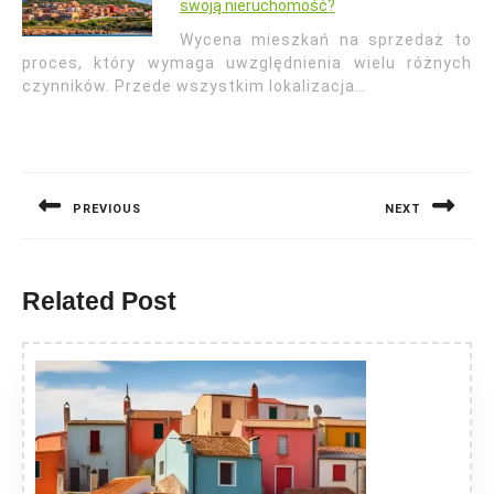
swoją nieruchomość?
Wycena mieszkań na sprzedaż to
proces, który wymaga uwzględnienia wielu różnych
czynników. Przede wszystkim lokalizacja…
Nawigacja
wpisu
PREVIOUS
NEXT
Previous
Next
post:
post:
Related Post