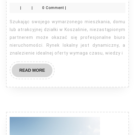
nieruchomości
|
|
0 Comment
|
Koszalin
Szukając swojego wymarzonego mieszkania, domu
lub atrakcyjnej działki w Koszalinie, niezastąpionym
partnerem może okazać się profesjonalne biuro
nieruchomości. Rynek lokalny jest dynamiczny, a
znalezienie idealnej oferty wymaga czasu, wiedzy i
READ
READ MORE
MORE