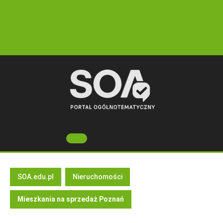
Skip
to
content
Open
Button
SOA.edu.pl
Nieruchomości
Mieszkania na sprzedaż Poznań