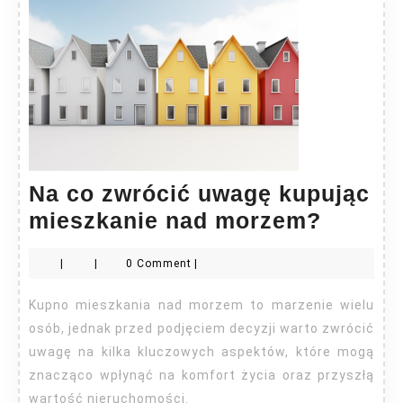
Na co zwrócić uwagę kupując
Na
mieszkanie nad morzem?
co
|
|
0 Comment
|
zwróci
uwagę
Kupno mieszkania nad morzem to marzenie wielu
kupują
osób, jednak przed podjęciem decyzji warto zwrócić
mieszk
uwagę na kilka kluczowych aspektów, które mogą
znacząco wpłynąć na komfort życia oraz przyszłą
nad
wartość nieruchomości.