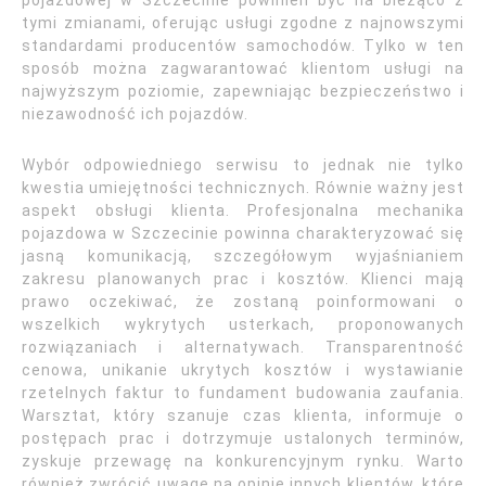
pojazdowej w Szczecinie powinien być na bieżąco z
tymi zmianami, oferując usługi zgodne z najnowszymi
standardami producentów samochodów. Tylko w ten
sposób można zagwarantować klientom usługi na
najwyższym poziomie, zapewniając bezpieczeństwo i
niezawodność ich pojazdów.
Wybór odpowiedniego serwisu to jednak nie tylko
kwestia umiejętności technicznych. Równie ważny jest
aspekt obsługi klienta. Profesjonalna mechanika
pojazdowa w Szczecinie powinna charakteryzować się
jasną komunikacją, szczegółowym wyjaśnianiem
zakresu planowanych prac i kosztów. Klienci mają
prawo oczekiwać, że zostaną poinformowani o
wszelkich wykrytych usterkach, proponowanych
rozwiązaniach i alternatywach. Transparentność
cenowa, unikanie ukrytych kosztów i wystawianie
rzetelnych faktur to fundament budowania zaufania.
Warsztat, który szanuje czas klienta, informuje o
postępach prac i dotrzymuje ustalonych terminów,
zyskuje przewagę na konkurencyjnym rynku. Warto
również zwrócić uwagę na opinie innych klientów, które