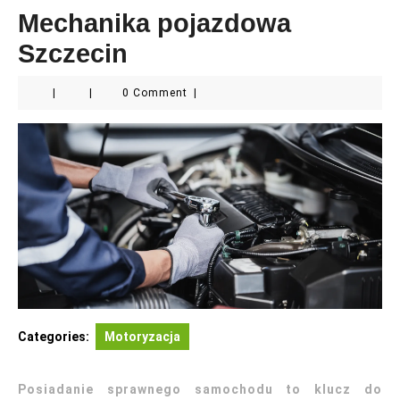
Mechanika pojazdowa
Szczecin
|
|
0 Comment
|
Categories:
Motoryzacja
Posiadanie sprawnego samochodu to klucz do