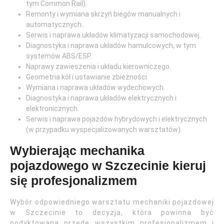
tym Common Rail).
Remonty i wymiana skrzyń biegów manualnych i
automatycznych.
Serwis i naprawa układów klimatyzacji samochodowej.
Diagnostyka i naprawa układów hamulcowych, w tym
systemów ABS/ESP.
Naprawy zawieszenia i układu kierowniczego.
Geometria kół i ustawianie zbieżności.
Wymiana i naprawa układów wydechowych.
Diagnostyka i naprawa układów elektrycznych i
elektronicznych.
Serwis i naprawa pojazdów hybrydowych i elektrycznych
(w przypadku wyspecjalizowanych warsztatów).
Wybierając mechanika
pojazdowego w Szczecinie kieruj
się profesjonalizmem
Wybór odpowiedniego warsztatu mechaniki pojazdowej
w Szczecinie to decyzja, która powinna być
podyktowana przede wszystkim profesjonalizmem i