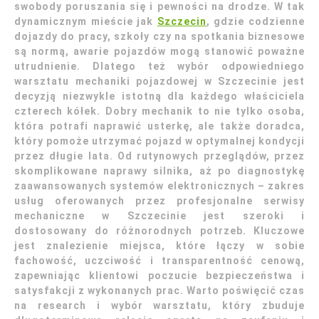
swobody poruszania się i pewności na drodze. W tak
dynamicznym mieście jak
Szczecin
, gdzie codzienne
dojazdy do pracy, szkoły czy na spotkania biznesowe
są normą, awarie pojazdów mogą stanowić poważne
utrudnienie. Dlatego też wybór odpowiedniego
warsztatu mechaniki pojazdowej w Szczecinie jest
decyzją niezwykle istotną dla każdego właściciela
czterech kółek. Dobry mechanik to nie tylko osoba,
która potrafi naprawić usterkę, ale także doradca,
który pomoże utrzymać pojazd w optymalnej kondycji
przez długie lata. Od rutynowych przeglądów, przez
skomplikowane naprawy silnika, aż po diagnostykę
zaawansowanych systemów elektronicznych – zakres
usług oferowanych przez profesjonalne serwisy
mechaniczne w Szczecinie jest szeroki i
dostosowany do różnorodnych potrzeb. Kluczowe
jest znalezienie miejsca, które łączy w sobie
fachowość, uczciwość i transparentność cenową,
zapewniając klientowi poczucie bezpieczeństwa i
satysfakcji z wykonanych prac. Warto poświęcić czas
na research i wybór warsztatu, który zbuduje