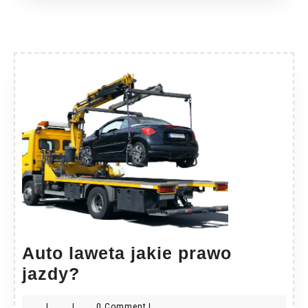
Auto laweta jakie prawo
Auto
jazdy?
laweta
|
|
0 Comment
|