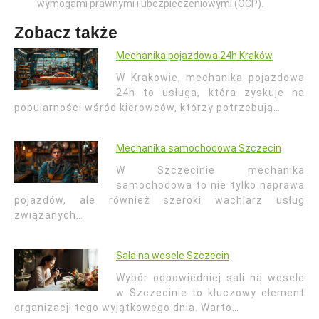
wymogami prawnymi i ubezpieczeniowymi (OCP).
Zobacz także
Mechanika pojazdowa 24h Kraków
W Krakowie, mechanika pojazdowa
24h to usługa, która zyskuje na
popularności wśród kierowców, którzy potrzebują…
Mechanika samochodowa Szczecin
W Szczecinie mechanika
samochodowa to nie tylko naprawa
pojazdów, ale również szeroki wachlarz usług
związanych…
Sala na wesele Szczecin
Wybór odpowiedniej sali na wesele
w Szczecinie to kluczowy element
organizacji tego wyjątkowego dnia. Warto…