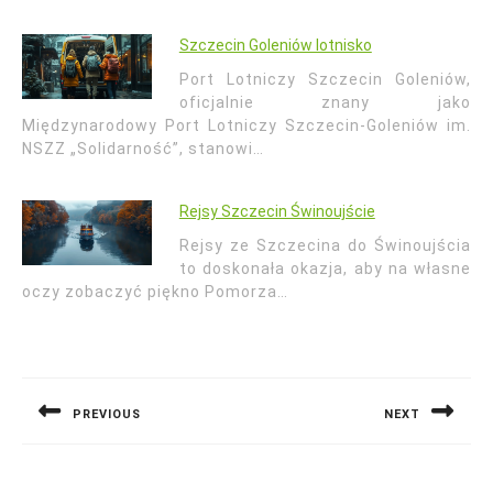
Szczecin Goleniów lotnisko
Port Lotniczy Szczecin Goleniów,
oficjalnie znany jako
Międzynarodowy Port Lotniczy Szczecin-Goleniów im.
NSZZ „Solidarność”, stanowi…
Rejsy Szczecin Świnoujście
Rejsy ze Szczecina do Świnoujścia
to doskonała okazja, aby na własne
oczy zobaczyć piękno Pomorza…
Nawigacja
wpisu
PREVIOUS
NEXT
Previous
Next
post:
post: