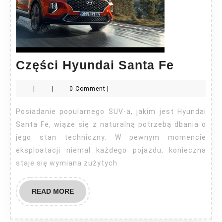
Części
Części Hyundai Santa Fe
Hyunda
|
|
0 Comment
|
Santa
Fe
Posiadanie popularnego SUV-a, jakim jest Hyundai
Santa Fe, wiąże się z naturalną potrzebą dbania o
jego stan techniczny. W pewnym momencie
eksploatacji niemal każdego pojazdu, konieczna
staje się wymiana zużytych
READ
READ MORE
MORE