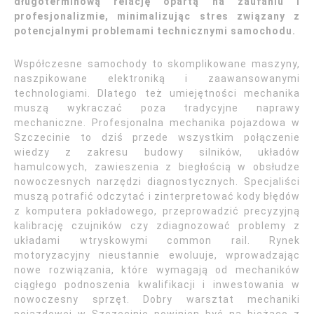
długoterminową relację opartą na zaufaniu i
profesjonalizmie, minimalizując stres związany z
potencjalnymi problemami technicznymi samochodu.
Współczesne samochody to skomplikowane maszyny,
naszpikowane elektroniką i zaawansowanymi
technologiami. Dlatego też umiejętności mechanika
muszą wykraczać poza tradycyjne naprawy
mechaniczne. Profesjonalna mechanika pojazdowa w
Szczecinie to dziś przede wszystkim połączenie
wiedzy z zakresu budowy silników, układów
hamulcowych, zawieszenia z biegłością w obsłudze
nowoczesnych narzędzi diagnostycznych. Specjaliści
muszą potrafić odczytać i zinterpretować kody błędów
z komputera pokładowego, przeprowadzić precyzyjną
kalibrację czujników czy zdiagnozować problemy z
układami wtryskowymi common rail. Rynek
motoryzacyjny nieustannie ewoluuje, wprowadzając
nowe rozwiązania, które wymagają od mechaników
ciągłego podnoszenia kwalifikacji i inwestowania w
nowoczesny sprzęt. Dobry warsztat mechaniki