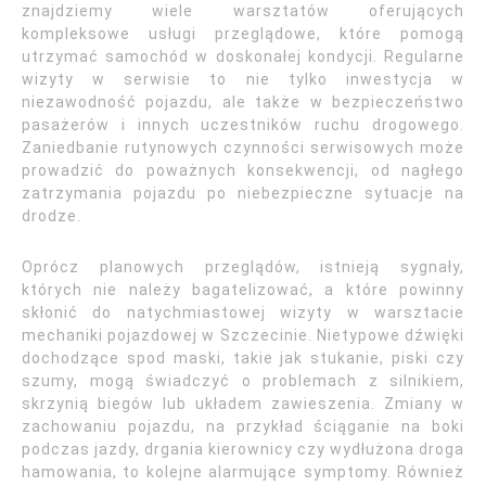
znajdziemy wiele warsztatów oferujących
kompleksowe usługi przeglądowe, które pomogą
utrzymać samochód w doskonałej kondycji. Regularne
wizyty w serwisie to nie tylko inwestycja w
niezawodność pojazdu, ale także w bezpieczeństwo
pasażerów i innych uczestników ruchu drogowego.
Zaniedbanie rutynowych czynności serwisowych może
prowadzić do poważnych konsekwencji, od nagłego
zatrzymania pojazdu po niebezpieczne sytuacje na
drodze.
Oprócz planowych przeglądów, istnieją sygnały,
których nie należy bagatelizować, a które powinny
skłonić do natychmiastowej wizyty w warsztacie
mechaniki pojazdowej w Szczecinie. Nietypowe dźwięki
dochodzące spod maski, takie jak stukanie, piski czy
szumy, mogą świadczyć o problemach z silnikiem,
skrzynią biegów lub układem zawieszenia. Zmiany w
zachowaniu pojazdu, na przykład ściąganie na boki
podczas jazdy, drgania kierownicy czy wydłużona droga
hamowania, to kolejne alarmujące symptomy. Również