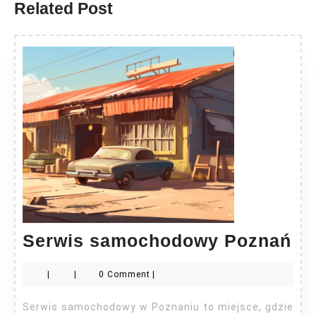
Related Post
Se
Serwis samochodowy Poznań
sa
|
|
0 Comment
|
Po
Serwis samochodowy w Poznaniu to miejsce, gdzie