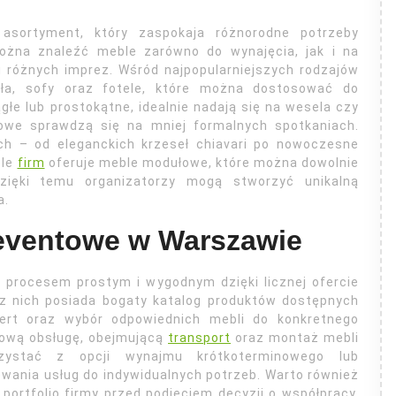
sortyment, który zaspokaja różnorodne potrzeby
można znaleźć meble zarówno do wynajęcia, jak i na
 różnych imprez. Wśród najpopularniejszych rodzajów
esła, sofy oraz fotele, które można dostosować do
głe lub prostokątne, idealnie nadają się na wesela czy
wowe sprawdzą się na mniej formalnych spotkaniach.
ch – od eleganckich krzeseł chiavari po nowoczesne
ele
firm
oferuje meble modułowe, które można dowolnie
zięki temu organizatorzy mogą stworzyć unikalną
a.
eventowe w Warszawie
procesem prostym i wygodnym dzięki licznej ofercie
e z nich posiada bogaty katalog produktów dostępnych
fert oraz wybór odpowiednich mebli do konkretnego
sową obsługę, obejmującą
transport
oraz montaż mebli
zystać z opcji wynajmu krótkoterminowego lub
wania usług do indywidualnych potrzeb. Warto również
portfolio firmy przed podjęciem decyzji o współpracy.