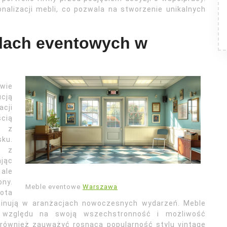
nalizacji mebli, co pozwala na stworzenie unikalnych
blach eventowych w
wie
ucją
cji
ścią
e z
ku.
ę z
jąc
 ale
ny.
Meble eventowe
Warszawa
tota
ominują w aranżacjach nowoczesnych wydarzeń. Meble
 względu na swoją wszechstronność i możliwość
 również zauważyć rosnącą popularność stylu vintage