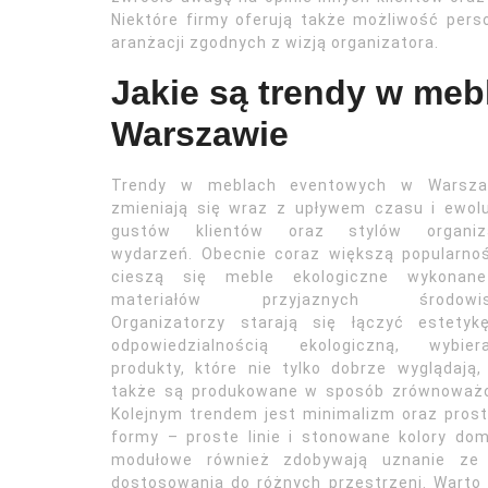
Niektóre firmy oferują także możliwość perso
aranżacji zgodnych z wizją organizatora.
Jakie są trendy w me
Warszawie
Trendy w meblach eventowych w Warsza
zmieniają się wraz z upływem czasu i ewol
gustów klientów oraz stylów organiza
wydarzeń. Obecnie coraz większą popularno
cieszą się meble ekologiczne wykonan
materiałów przyjaznych środowis
Organizatorzy starają się łączyć estetyk
odpowiedzialnością ekologiczną, wybiera
produkty, które nie tylko dobrze wyglądają,
także są produkowane w sposób zrównoważo
Kolejnym trendem jest minimalizm oraz pros
formy – proste linie i stonowane kolory d
modułowe również zdobywają uznanie ze
dostosowania do różnych przestrzeni. Warto