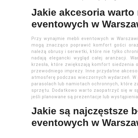
Jakie akcesoria warto
eventowych w Warsza
Przy wynajmie mebli eventowych w Warszawi
mogą znacząco poprawić komfort gości ora
należą obrusy i serwetki, które nie tylko chro
nadają elegancki wygląd całej aranżacji. W
krzesła, które zwiększają komfort siedzeni
przewodniego imprezy. Inne przydatne akcesor
atmosferę podczas wieczornych wydarzeń. W 
parasolach lub namiotach ochronnych, które z
sprzętu. Dodatkowo warto zaopatrzyć się w spr
jeśli planowane są prezentacje lub wystąpienia
Jakie są najczęstsze 
eventowych w Warsza