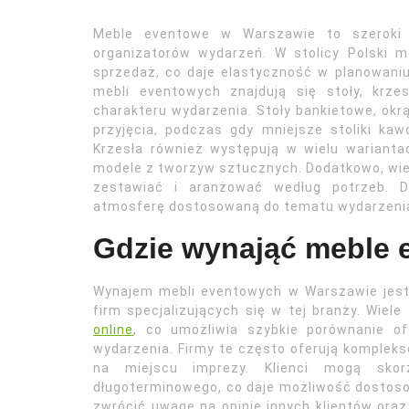
Meble eventowe w Warszawie to szeroki a
organizatorów wydarzeń. W stolicy Polski 
sprzedaż, co daje elastyczność w planowaniu
mebli eventowych znajdują się stoły, krz
charakteru wydarzenia. Stoły bankietowe, okrą
przyjęcia, podczas gdy mniejsze stoliki ka
Krzesła również występują w wielu warianta
modele z tworzyw sztucznych. Dodatkowo, wi
zestawiać i aranżować według potrzeb. D
atmosferę dostosowaną do tematu wydarzeni
Gdzie wynająć meble 
Wynajem mebli eventowych w Warszawie jest 
firm specjalizujących się w tej branży. Wiel
online
, co umożliwia szybkie porównanie o
wydarzenia. Firmy te często oferują komplek
na miejscu imprezy. Klienci mogą skor
długoterminowego, co daje możliwość dostoso
zwrócić uwagę na opinie innych klientów oraz 