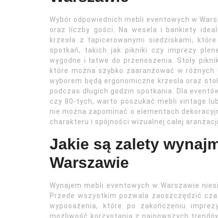
Wybór odpowiednich mebli eventowych w Warsza
oraz liczby gości. Na wesela i bankiety idea
krzesła z tapicerowanymi siedziskami, które
spotkań, takich jak pikniki czy imprezy pl
wygodne i łatwe do przenoszenia. Stoły pikni
które można szybko zaaranżować w różnych ko
wyborem będą ergonomiczne krzesła oraz stoł
podczas długich godzin spotkania. Dla eventów
czy 80-tych, warto poszukać mebli vintage lub
nie można zapominać o elementach dekoracyjny
charakteru i spójności wizualnej całej aranżacji
Jakie są zalety wyna
Warszawie
Wynajem mebli eventowych w Warszawie niesie
Przede wszystkim pozwala zaoszczędzić czas 
wyposażenia, które po zakończeniu imprez
możliwość korzystania z najnowszych trendów