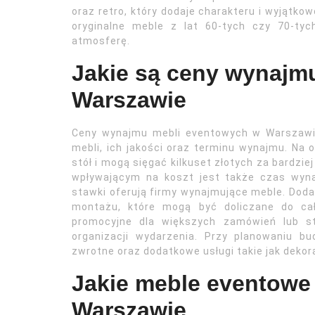
oraz retro, który dodaje charakteru i wyjątko
oryginalne meble z lat 60-tych czy 70-tyc
atmosferę.
Jakie są ceny wynajm
Warszawie
Ceny wynajmu mebli eventowych w Warszawie
mebli, ich jakości oraz terminu wynajmu. Na o
stół i mogą sięgać kilkuset złotych za bardz
wpływającym na koszt jest także czas wyna
stawki oferują firmy wynajmujące meble. Dod
montażu, które mogą być doliczane do cał
promocyjne dla większych zamówień lub st
organizacji wydarzenia. Przy planowaniu b
zwrotne oraz dodatkowe usługi takie jak deko
Jakie meble eventowe
Warszawie