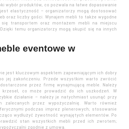
oki wybór produktów, co pozwala na łatwe dopasowanie
ą jest elastyczność – organizatorzy mogą dostosować
rzeb oraz liczby gości. Wynajem mebli to także wygodne
je się transportem oraz montażem mebli na miejscu
 Dzięki temu organizatorzy mogą skupić się na innych
meble eventowe w
ie jest kluczowym aspektem zapewniającym ich dobry
po jej zakończeniu. Przede wszystkim warto zwrócić
 dostarczone przez firmę wynajmującą meble. Należy
z krzeseł, co może prowadzić do ich uszkodzeń. W
ybkie działanie – należy je natychmiast usunąć przy
h zalecanych przez wypożyczalnię. Warto również
ferycznymi podczas imprez plenerowych; stosowanie
acząco wydłużyć żywotność wynajętych elementów. Po
prawdzić stan wszystkich mebli przed ich zwrotem;
wypożyczalni zgodnie z umową.