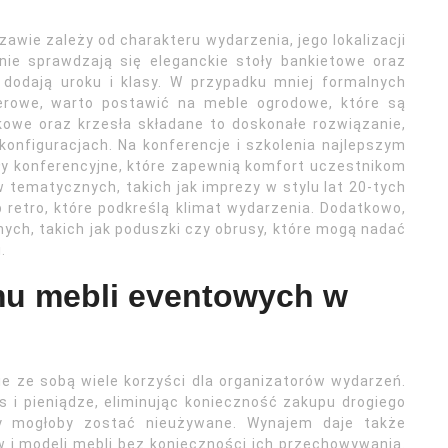
wie zależy od charakteru wydarzenia, jego lokalizacji
lnie sprawdzają się eleganckie stoły bankietowe oraz
 dodają uroku i klasy. W przypadku mniej formalnych
enerowe, warto postawić na meble ogrodowe, które są
kowe oraz krzesła składane to doskonałe rozwiązanie,
nfiguracjach. Na konferencje i szkolenia najlepszym
y konferencyjne, które zapewnią komfort uczestnikom
 tematycznych, takich jak imprezy w stylu lat 20-tych
 retro, które podkreślą klimat wydarzenia. Dodatkowo,
ch, takich jak poduszki czy obrusy, które mogą nadać
.
jmu mebli eventowych w
 ze sobą wiele korzyści dla organizatorów wydarzeń.
i pieniądze, eliminując konieczność zakupu drogiego
y mogłoby zostać nieużywane. Wynajem daje także
 i modeli mebli bez konieczności ich przechowywania.