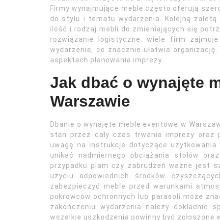
Firmy wynajmujące meble często oferują szer
do stylu i tematu wydarzenia. Kolejną zalet
ilość i rodzaj mebli do zmieniających się pot
rozwiązanie logistyczne; wiele firm zajmu
wydarzenia, co znacznie ułatwia organizację.
aspektach planowania imprezy.
Jak dbać o wynajęte 
Warszawie
Dbanie o wynajęte meble eventowe w Warszaw
stan przez cały czas trwania imprezy oraz 
uwagę na instrukcje dotyczące użytkowania
unikać nadmiernego obciążania stołów ora
przypadku plam czy zabrudzeń ważne jest sz
użyciu odpowiednich środków czyszczącyc
zabezpieczyć meble przed warunkami atmos
pokrowców ochronnych lub parasoli może zn
zakończeniu wydarzenia należy dokładnie s
wszelkie uszkodzenia powinny być zgłoszone 