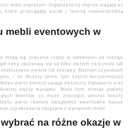
wości wielu imprezom. Organizatorzy chętnie sięgają po
h, które przyciągają wzrok i tworzą niepowtarzalną
u mebli eventowych w
 mogą się znacznie różnić w zależności od rodzaju
gół ceny zaczynają się od kilku złotych za krzesło lub
iej ekskluzywne modele lub zestawy. Ważnym czynnikiem
jmu – im dłuższy okres, tym często korzystniejsze
atkowo warto zwrócić uwagę na koszty transportu oraz
kowitej kwoty wynajmu. Wiele firm oferuje pakiety
ałych klientów, co może znacząco obniżyć koszty
udżetu warto również uwzględnić ewentualne kaucje
racje czy akcesoria związane z wynajmem mebli.
 wybrać na różne okazje w