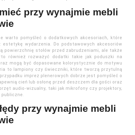
 mieć przy wynajmie mebli
wie
e warto pomyśleć o dodatkowych akcesoriach, które
z estetykę wydarzenia. Do podstawowych akcesoriów
nią powierzchnię stołów przed zabrudzeniami, ale także
arto również rozważyć dodatki takie jak poduszki na
a oraz mogą być dopasowane kolorystycznie do motywu
ia to lampiony czy świeczniki, które tworzą przytulną
przypadku imprez plenerowych dobrze jest pomyśleć o
apewnią cień lub osłonę przed deszczem dla gości oraz
zęt audio-wizualny, taki jak mikrofony czy projektory,
 publiczne.
błędy przy wynajmie mebli
wie