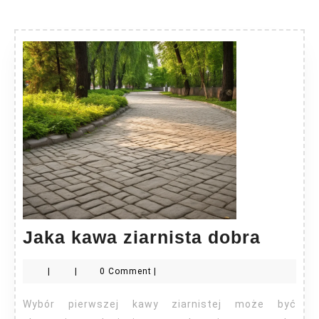
Jaka
Jaka kawa ziarnista dobra
kawa
|
|
0 Comment
|
ziarni
dobra
Wybór pierwszej kawy ziarnistej może być