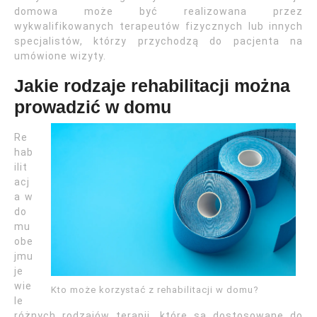
domowa może być realizowana przez
wykwalifikowanych terapeutów fizycznych lub innych
specjalistów, którzy przychodzą do pacjenta na
umówione wizyty.
Jakie rodzaje rehabilitacji można
prowadzić w domu
Re
hab
ilit
acj
a w
do
mu
obe
jmu
je
wie
Kto może korzystać z rehabilitacji w domu?
le
różnych rodzajów terapii, które są dostosowane do