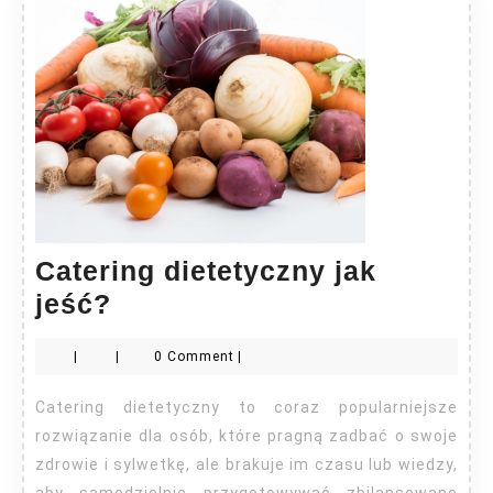
Catering dietetyczny jak
Catering
jeść?
dietetyczny
|
|
0 Comment
|
jak
jeść?
Catering dietetyczny to coraz popularniejsze
rozwiązanie dla osób, które pragną zadbać o swoje
zdrowie i sylwetkę, ale brakuje im czasu lub wiedzy,