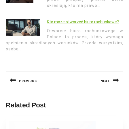
określają, kto ma prawo…
Kto może otworzyć biuro rachunkowe?
Otwarcie biura rachunkowego w
Polsce to proces, który wymaga
spełnienia określonych warunków. Przede wszystkim,
osoba…
Nawigacja
wpisu
PREVIOUS
NEXT
Previous
Next
post:
post:
Related Post