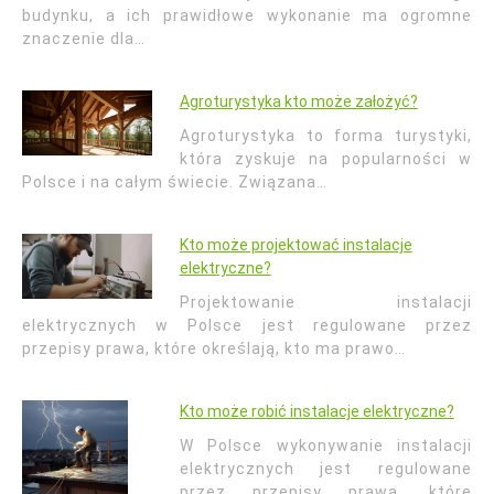
budynku, a ich prawidłowe wykonanie ma ogromne
znaczenie dla…
Agroturystyka kto może założyć?
Agroturystyka to forma turystyki,
która zyskuje na popularności w
Polsce i na całym świecie. Związana…
Kto może projektować instalacje
elektryczne?
Projektowanie instalacji
elektrycznych w Polsce jest regulowane przez
przepisy prawa, które określają, kto ma prawo…
Kto może robić instalacje elektryczne?
W Polsce wykonywanie instalacji
elektrycznych jest regulowane
przez przepisy prawa, które