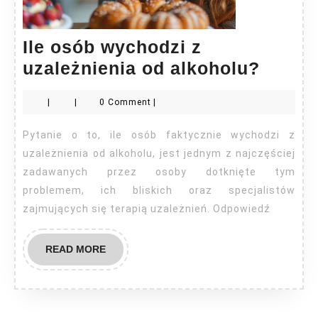
Ile osób wychodzi z
Ile
uzależnienia od alkoholu?
osób
|
|
0 Comment
|
wycho
z
Pytanie o to, ile osób faktycznie wychodzi z
uzależ
uzależnienia od alkoholu, jest jednym z najczęściej
od
zadawanych przez osoby dotknięte tym
problemem, ich bliskich oraz specjalistów
alkoh
zajmujących się terapią uzależnień. Odpowiedź
READ
READ MORE
MORE