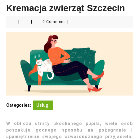
Kremacja zwierząt Szczecin
|
|
0 Comment
|
Categories:
Usługi
W obliczu utraty ukochanego pupila, wiele osób
poszukuje godnego sposobu na pożegnanie i
upamiętnienie swojego czworonożnego przyjaciela.