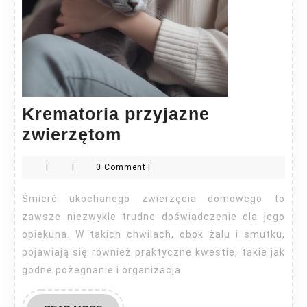
Krematoria przyjazne
Krematoria
zwierzętom
przyjazne
|
|
0 Comment
|
zwierzętom
Śmierć ukochanego zwierzęcia domowego to
zawsze niezwykle trudne doświadczenie dla jego
opiekuna. W takich chwilach, obok żalu i smutku,
pojawiają się również praktyczne kwestie, takie jak
godne pożegnanie i organizacja