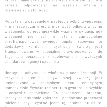
Profesjonalne zakłady oferują wsparcie w tym trudnym
okresie, odpowiadając na wszelkie pytania i
rozwiewając wątpliwości.
Po ustaleniu szczegółów, następuje odbiór zwierzęcia.
Firmy zazwyczaj oferują możliwość odbioru z domu
właściciela, co jest niezwykle ważne w sytuacji, gdy
właściciel nie jest w stanie samodzielnie
przetransportować swojego pupila. Zapewnia to
dodatkowy komfort i dyskrecję. Zwierzę jest
transportowane w specjalnie przystosowanych do
tego celu pojazdach, z zachowaniem najwyższych
standardów higieny i szacunku.
Następnie odbywa się właściwy proces kremacji. W
przypadku kremacji indywidualnej, zwierzę jest
umieszczane w specjalnym piecu kremacyjnym
samodzielnie. Wysoka temperatura gwarantuje szybkie
i całkowite spopielenie. Po zakończeniu procesu,
prochy są starannie zbierane i poddawane procesowi
mielenia, aby uzyskać jednolitą, drobną strukturę.