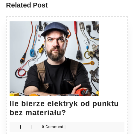
Related Post
Ile bierze elektryk od punktu
Ile
bez materiału?
bierze
|
|
0 Comment
|
elektryk