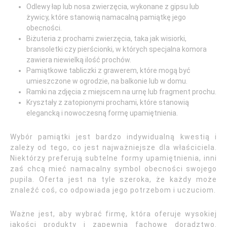
Odlewy łap lub nosa zwierzęcia, wykonane z gipsu lub
żywicy, które stanowią namacalną pamiątkę jego
obecności.
Biżuteria z prochami zwierzęcia, taka jak wisiorki,
bransoletki czy pierścionki, w których specjalna komora
zawiera niewielką ilość prochów.
Pamiątkowe tabliczki z grawerem, które mogą być
umieszczone w ogrodzie, na balkonie lub w domu.
Ramki na zdjęcia z miejscem na urnę lub fragment prochu.
Kryształy z zatopionymi prochami, które stanowią
elegancką i nowoczesną formę upamiętnienia.
Wybór pamiątki jest bardzo indywidualną kwestią i
zależy od tego, co jest najważniejsze dla właściciela.
Niektórzy preferują subtelne formy upamiętnienia, inni
zaś chcą mieć namacalny symbol obecności swojego
pupila. Oferta jest na tyle szeroka, że każdy może
znaleźć coś, co odpowiada jego potrzebom i uczuciom.
Ważne jest, aby wybrać firmę, która oferuje wysokiej
jakości produkty i zapewnia fachowe doradztwo.