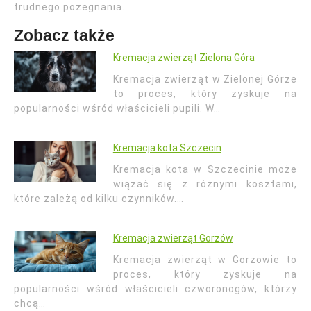
trudnego pożegnania.
Zobacz także
Kremacja zwierząt Zielona Góra
Kremacja zwierząt w Zielonej Górze
to proces, który zyskuje na
popularności wśród właścicieli pupili. W…
Kremacja kota Szczecin
Kremacja kota w Szczecinie może
wiązać się z różnymi kosztami,
które zależą od kilku czynników.…
Kremacja zwierząt Gorzów
Kremacja zwierząt w Gorzowie to
proces, który zyskuje na
popularności wśród właścicieli czworonogów, którzy
chcą…