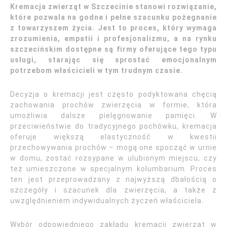
Kremacja zwierząt w Szczecinie stanowi rozwiązanie,
które pozwala na godne i pełne szacunku pożegnanie
z towarzyszem życia. Jest to proces, który wymaga
zrozumienia, empatii i profesjonalizmu, a na rynku
szczecińskim dostępne są firmy oferujące tego typu
usługi, starając się sprostać emocjonalnym
potrzebom właścicieli w tym trudnym czasie.
Decyzja o kremacji jest często podyktowana chęcią
zachowania prochów zwierzęcia w formie, która
umożliwia dalsze pielęgnowanie pamięci. W
przeciwieństwie do tradycyjnego pochówku, kremacja
oferuje większą elastyczność w kwestii
przechowywania prochów – mogą one spocząć w urnie
w domu, zostać rozsypane w ulubionym miejscu, czy
też umieszczone w specjalnym kolumbarium. Proces
ten jest przeprowadzany z najwyższą dbałością o
szczegóły i szacunek dla zwierzęcia, a także z
uwzględnieniem indywidualnych życzeń właściciela.
Wybór odpowiedniego zakładu kremacji zwierząt w