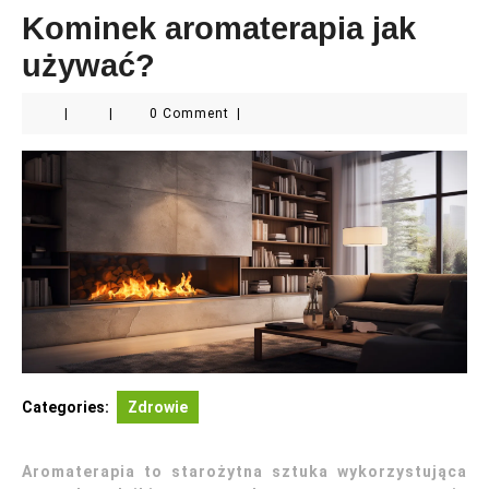
Kominek aromaterapia jak
używać?
|
|
0 Comment
|
Categories:
Zdrowie
Aromaterapia to starożytna sztuka wykorzystująca