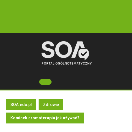
Skip
to
content
Open
Button
SOA.edu.pl
Zdrowie
Kominek aromaterapia jak używać?