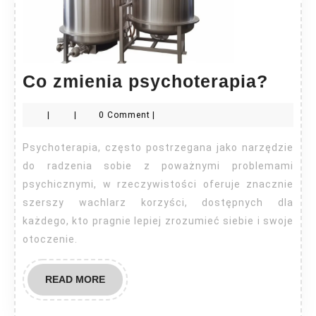
Co
Co zmienia psychoterapia?
zmie
|
|
0 Comment
|
psyc
Psychoterapia, często postrzegana jako narzędzie
do radzenia sobie z poważnymi problemami
psychicznymi, w rzeczywistości oferuje znacznie
szerszy wachlarz korzyści, dostępnych dla
każdego, kto pragnie lepiej zrozumieć siebie i swoje
otoczenie.
READ
READ MORE
MORE