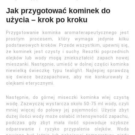
Jak przygotować kominek do
użycia – krok po kroku
Przygotowanie kominka aromaterapeutycznego jest
prostym procesem, który wymaga jedynie kilku
podstawowych kroków. Przede wszystkim, upewnij się,
że kominek jest czysty i suchy. Resztki poprzednich
olejków lub wody mogą zniekształcić zapach nowej
mieszanki. Następnie, umieść w dolnej części kominka
niewielką świeczkę typu tealight. Najlepiej sprawdzą
się świece bezzapachowe, aby nie konkurowały z
olejkami eterycznymi.
Następnie, do górnej miseczki kominka wlej czystą
wodę. Zazwyczaj wystarcza około 50-75 ml wody, czyli
mniej więcej do połowy jej pojemności. Użycie zbyt
dużej ilości wody może osłabić intensywność zapachu,
podczas gdy zbyt mała ilość spowoduje szybsze
odparowanie i ryzyko przypalenia olejków. Woda