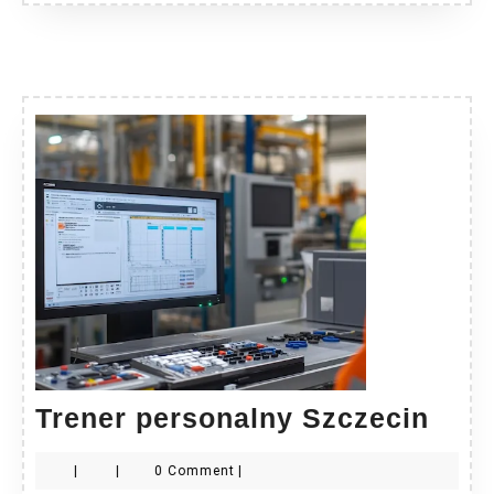
Tren
Trener personalny Szczecin
pers
|
|
0 Comment
|
Szcz