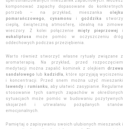
spersonalizowanych mieszanek zapachowych. Możesz
komponować zapachy dopasowane do konkretnych
potrzeb – na przykład, mieszanka
olejku
pomarańczowego
,
cynamonu
i
goździka
stworzy
ciepłą, świąteczną atmosferę, idealną na zimowe
wieczory. Z kolei połączenie
mięty pieprzowej
i
eukaliptusa
może pomóc w oczyszczeniu dróg
oddechowych podczas przeziębienia.
Warto również stworzyć własne rytuały związane z
aromaterapią. Na przykład, przed rozpoczęciem
medytacji można zapalić kominek z olejkiem
drzewa
sandałowego
lub
kadzidła
, które sprzyjają wyciszeniu
i koncentracji. Przed snem można użyć mieszanki
lawendy
i
rumianku
, aby ułatwić zasypianie. Regularne
stosowanie tych samych zapachów w określonych
sytuacjach może pomóc w budowaniu pozytywnych
skojarzeń i utrwalaniu pożądanych stanów
emocjonalnych.
Pamiętaj o zapisywaniu swoich ulubionych mieszanek i