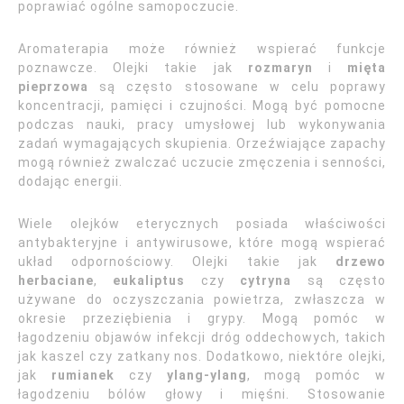
poprawiać ogólne samopoczucie.
Aromaterapia może również wspierać funkcje
poznawcze. Olejki takie jak
rozmaryn
i
mięta
pieprzowa
są często stosowane w celu poprawy
koncentracji, pamięci i czujności. Mogą być pomocne
podczas nauki, pracy umysłowej lub wykonywania
zadań wymagających skupienia. Orzeźwiające zapachy
mogą również zwalczać uczucie zmęczenia i senności,
dodając energii.
Wiele olejków eterycznych posiada właściwości
antybakteryjne i antywirusowe, które mogą wspierać
układ odpornościowy. Olejki takie jak
drzewo
herbaciane
,
eukaliptus
czy
cytryna
są często
używane do oczyszczania powietrza, zwłaszcza w
okresie przeziębienia i grypy. Mogą pomóc w
łagodzeniu objawów infekcji dróg oddechowych, takich
jak kaszel czy zatkany nos. Dodatkowo, niektóre olejki,
jak
rumianek
czy
ylang-ylang
, mogą pomóc w
łagodzeniu bólów głowy i mięśni. Stosowanie