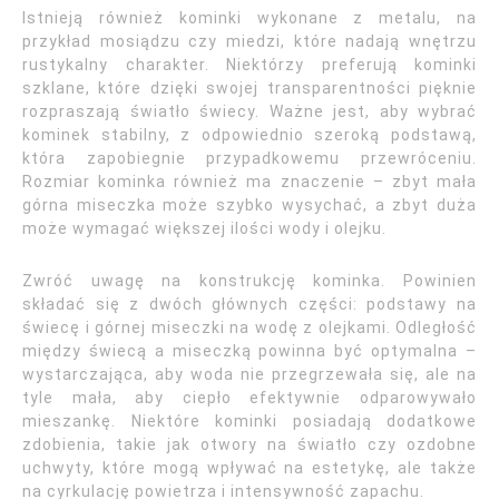
Istnieją również kominki wykonane z metalu, na
przykład mosiądzu czy miedzi, które nadają wnętrzu
rustykalny charakter. Niektórzy preferują kominki
szklane, które dzięki swojej transparentności pięknie
rozpraszają światło świecy. Ważne jest, aby wybrać
kominek stabilny, z odpowiednio szeroką podstawą,
która zapobiegnie przypadkowemu przewróceniu.
Rozmiar kominka również ma znaczenie – zbyt mała
górna miseczka może szybko wysychać, a zbyt duża
może wymagać większej ilości wody i olejku.
Zwróć uwagę na konstrukcję kominka. Powinien
składać się z dwóch głównych części: podstawy na
świecę i górnej miseczki na wodę z olejkami. Odległość
między świecą a miseczką powinna być optymalna –
wystarczająca, aby woda nie przegrzewała się, ale na
tyle mała, aby ciepło efektywnie odparowywało
mieszankę. Niektóre kominki posiadają dodatkowe
zdobienia, takie jak otwory na światło czy ozdobne
uchwyty, które mogą wpływać na estetykę, ale także
na cyrkulację powietrza i intensywność zapachu.