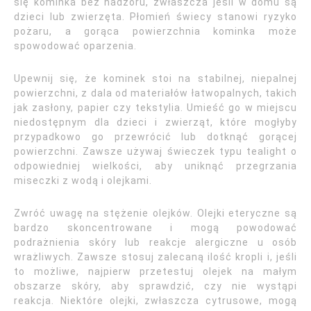
się kominka bez nadzoru, zwłaszcza jeśli w domu są
dzieci lub zwierzęta. Płomień świecy stanowi ryzyko
pożaru, a gorąca powierzchnia kominka może
spowodować oparzenia.
Upewnij się, że kominek stoi na stabilnej, niepalnej
powierzchni, z dala od materiałów łatwopalnych, takich
jak zasłony, papier czy tekstylia. Umieść go w miejscu
niedostępnym dla dzieci i zwierząt, które mogłyby
przypadkowo go przewrócić lub dotknąć gorącej
powierzchni. Zawsze używaj świeczek typu tealight o
odpowiedniej wielkości, aby uniknąć przegrzania
miseczki z wodą i olejkami.
Zwróć uwagę na stężenie olejków. Olejki eteryczne są
bardzo skoncentrowane i mogą powodować
podrażnienia skóry lub reakcje alergiczne u osób
wrażliwych. Zawsze stosuj zalecaną ilość kropli i, jeśli
to możliwe, najpierw przetestuj olejek na małym
obszarze skóry, aby sprawdzić, czy nie wystąpi
reakcja. Niektóre olejki, zwłaszcza cytrusowe, mogą