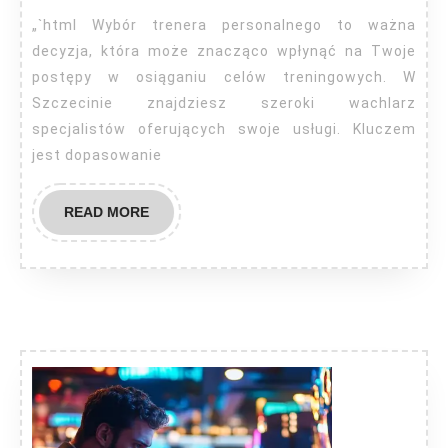
„`html Wybór trenera personalnego to ważna
decyzja, która może znacząco wpłynąć na Twoje
postępy w osiąganiu celów treningowych. W
Szczecinie znajdziesz szeroki wachlarz
specjalistów oferujących swoje usługi. Kluczem
jest dopasowanie
READ
READ MORE
MORE