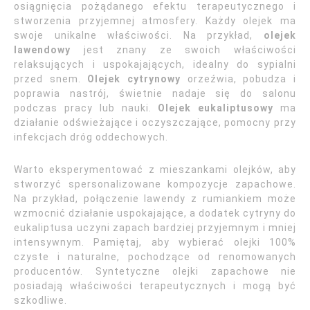
osiągnięcia pożądanego efektu terapeutycznego i
stworzenia przyjemnej atmosfery. Każdy olejek ma
swoje unikalne właściwości. Na przykład,
olejek
lawendowy
jest znany ze swoich właściwości
relaksujących i uspokajających, idealny do sypialni
przed snem.
Olejek cytrynowy
orzeźwia, pobudza i
poprawia nastrój, świetnie nadaje się do salonu
podczas pracy lub nauki.
Olejek eukaliptusowy
ma
działanie odświeżające i oczyszczające, pomocny przy
infekcjach dróg oddechowych.
Warto eksperymentować z mieszankami olejków, aby
stworzyć spersonalizowane kompozycje zapachowe.
Na przykład, połączenie lawendy z rumiankiem może
wzmocnić działanie uspokajające, a dodatek cytryny do
eukaliptusa uczyni zapach bardziej przyjemnym i mniej
intensywnym. Pamiętaj, aby wybierać olejki 100%
czyste i naturalne, pochodzące od renomowanych
producentów. Syntetyczne olejki zapachowe nie
posiadają właściwości terapeutycznych i mogą być
szkodliwe.