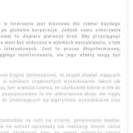
 w Internecie jest kluczowa dla niemal każdego
m po globalne korporacje. Jednak samo stworzenie
netowej to dopiero pierwszy krok. Aby przyciągnąć
na musi być widoczna w wynikach wyszukiwania, a tym
n internetowych. Jest to proces długoterminowy,
iągłego monitorowania, ale jego efekty mogą być
rch Engine Optimization), to zespół działań mających
j w wynikach organicznych wyszukiwarek, takich jak
a, tym większa szansa, że użytkownik kliknie w link do
 pozycjonowanie to nie jednorazowa akcja, ale ciągły
i do zmieniających się algorytmów wyszukiwarek oraz
pośrednio na ruch na stronie, generowanie leadów,
ie na wzrost sprzedaży lub realizację innych celów
może skutkować tym, że nawet najlepsza strona