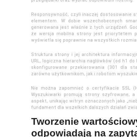
przeglądarki oraz wybrać odpowiedni hosting.
Responsywność, czyli inaczej dostosowanie s
elementem. W dobie wszechobecnych smart
generowana jest właśnie z tych urządzeń. Goo
że wersja mobilna strony jest priorytetem p
wyświetla się poprawnie na wszystkich rozmiar
Struktura strony i jej architektura informac
URL, logiczna hierarchia nagłówków (od h1 do h
skonfigurowane przekierowania (301 dla st
zarówno użytkownikom, jak i robotom wyszukiw
Nie można zapomnieć o certyfikacie SSL (
Wyszukiwarki promują strony szyfrowane, a
aspekt, unikając witryn oznaczonych jako „nie
fundament dla wszelkich dalszych działań zw
Tworzenie wartościowy
odpowiadają na zapyt