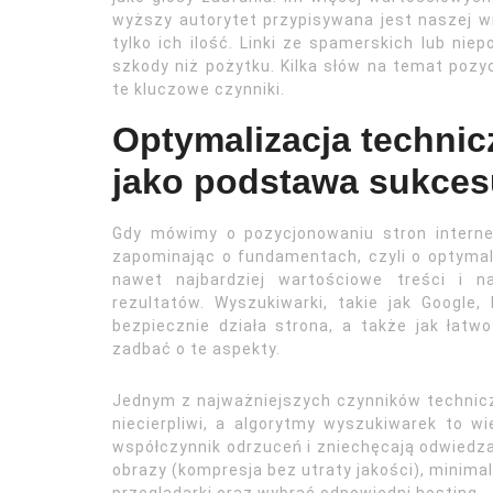
wyższy autorytet przypisywana jest naszej wit
tylko ich ilość. Linki ze spamerskich lub ni
szkody niż pożytku. Kilka słów na temat poz
te kluczowe czynniki.
Optymalizacja technic
jako podstawa sukce
Gdy mówimy o pozycjonowaniu stron internet
zapominając o fundamentach, czyli o optymali
nawet najbardziej wartościowe treści i na
rezultatów. Wyszukiwarki, takie jak Google,
bezpiecznie działa strona, a także jak łatwo
zadbać o te aspekty.
Jednym z najważniejszych czynników technicz
niecierpliwi, a algorytmy wyszukiwarek to wi
współczynnik odrzuceń i zniechęcają odwiedz
obrazy (kompresja bez utraty jakości), minima