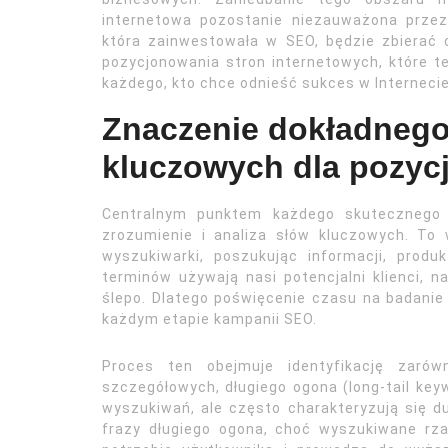
internetowa pozostanie niezauważona przez
która zainwestowała w SEO, będzie zbierać 
pozycjonowania stron internetowych, które t
każdego, kto chce odnieść sukces w Internecie
Znaczenie dokładnego
kluczowych dla pozyc
Centralnym punktem każdego skutecznego p
zrozumienie i analiza słów kluczowych. To 
wyszukiwarki, poszukując informacji, produ
terminów używają nasi potencjalni klienci, n
ślepo. Dlatego poświęcenie czasu na badanie 
każdym etapie kampanii SEO.
Proces ten obejmuje identyfikację zarówn
szczegółowych, długiego ogona (long-tail ke
wyszukiwań, ale często charakteryzują się d
frazy długiego ogona, choć wyszukiwane rza