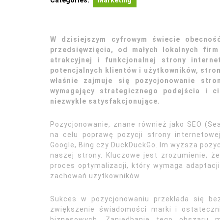
Categories:
Marketing
W dzisiejszym cyfrowym świecie obecność
przedsięwzięcia, od małych lokalnych fir
atrakcyjnej i funkcjonalnej strony inter
potencjalnych klientów i użytkowników, stro
właśnie zajmuje się pozycjonowanie stro
wymagający strategicznego podejścia i c
niezwykle satysfakcjonujące.
Pozycjonowanie, znane również jako SEO (Sea
na celu poprawę pozycji strony internetowe
Google, Bing czy DuckDuckGo. Im wyższa pozycj
naszej strony. Kluczowe jest zrozumienie, że
proces optymalizacji, który wymaga adaptacj
zachowań użytkowników.
Sukces w pozycjonowaniu przekłada się bez
zwiększenie świadomości marki i ostateczn
biznesowych. Zaniedbanie tego obszaru 