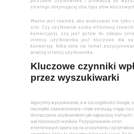
potrzebie użytkownika i prowadzą do wyższ
strategii obejmującej oba typy słów kluczowyc
Ważne jest również, aby analizować nie tylko 
stoi. Czy użytkownik szuka informacji (search
komercyjny), czy jest gotów do zakupu (int
intencji użytkownika jest kluczowe dla sa
konwersję. Kilka słów na temat pozycjonowa
analizę intencji użytkownika.
Kluczowe czynniki wp
przez wyszukiwarki
Algorytmy wyszukiwarek, a w szczególności Google, 
niezwykle zaawansowane i stale ewoluują, mając na c
dostarczenie użytkownikom jak najbardziej trafnych i
wartościowych wyników. Pozycjonowanie stron
internetowych opiera się na zrozumieniu i optymalizac