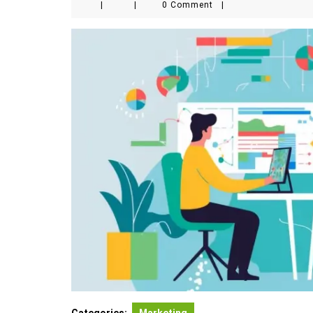
|
|
0 Comment
|