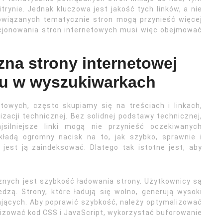
rynie. Jednak kluczowa jest jakość tych linków, a nie
epowiązanych tematycznie stron mogą przynieść więcej
ycjonowania stron internetowych musi więc obejmować
zna strony internetowej
su w wyszukiwarkach
owych, często skupiamy się na treściach i linkach,
zacji technicznej. Bez solidnej podstawy technicznej,
jsilniejsze linki mogą nie przynieść oczekiwanych
 kładą ogromny nacisk na to, jak szybko, sprawnie i
 jest ją zaindeksować. Dlatego tak istotne jest, aby
nych jest szybkość ładowania strony. Użytkownicy są
edzą. Strony, które ładują się wolno, generują wysoki
ających. Aby poprawić szybkość, należy optymalizować
lizować kod CSS i JavaScript, wykorzystać buforowanie