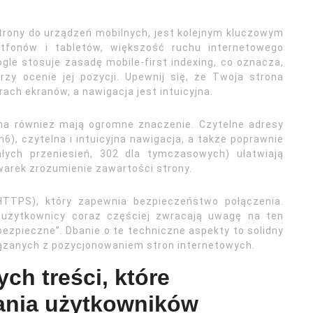
trony do urządzeń mobilnych, jest kolejnym kluczowym
fonów i tabletów, większość ruchu internetowego
gle stosuje zasadę mobile-first indexing, co oznacza,
rzy ocenie jej pozycji. Upewnij się, że Twoja strona
ach ekranów, a nawigacja jest intuicyjna.
yjna również mają ogromne znaczenie. Czytelne adresy
6), czytelna i intuicyjna nawigacja, a także poprawnie
ałych przeniesień, 302 dla tymczasowych) ułatwiają
arek zrozumienie zawartości strony.
HTTPS), który zapewnia bezpieczeństwo połączenia.
 użytkownicy coraz częściej zwracają uwagę na ten
bezpieczne”. Dbanie o te techniczne aspekty to solidny
iązanych z pozycjonowaniem stron internetowych.
ch treści, które
ania użytkowników