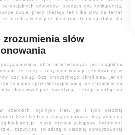
 potencjalnych odbiorców, podczas gdy konkurencja,
owoce swojej pracy. Dlatego też kilka słów na temat
eraz przedstawimy, jest absolutnie fundamentalne dla
.
 zrozumienia słów
jonowania
ozycjonowania stron internetowych jest dogłębne
właśnie te frazy i zapytania wpisują użytkownicy w
któw czy usług. Bez precyzyjnego określenia, jakich
asze działania optymalizacyjne będą jak strzelanie na
słów kluczowych jest inwestycją, która procentuje na
o szerokich, ogólnych fraz, jak i tych bardziej
ywords). Szerokie frazy mogą generować duży wolumen
użą konkurencją i niską intencją zakupową. Natomiast
dziej, zazwyczaj świadczą o bardziej sprecyzowanej