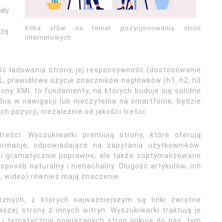
ały
Kilka słów na temat pozycjonowania stron
szą
internetowych
ć ładowania strony, jej responsywność (dostosowanie
L, prawidłowe użycie znaczników nagłówków (h1, h2, h3
rony XML to fundamenty, na których buduje się solidne
dna w nawigacji lub nieczytelna na smartfonie, będzie
 pozycji, niezależnie od jakości treści.
treści. Wyszukiwarki premiują strony, które oferują
formacje, odpowiadające na zapytania użytkowników.
e i gramatycznie poprawne, ale także zoptymalizowane
posób naturalny i nienachalny. Długość artykułów, ich
a, wideo) również mają znaczenie.
nych, z których najważniejszym są linki zwrotne
szej strony z innych witryn. Wyszukiwarki traktują je
 i tematycznie powiązanych stron linkuje do nas, tym