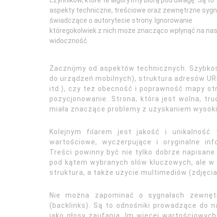
czynników, które te algorytmy biorą pod uwagę. Są to
aspekty techniczne, treściowe oraz zewnętrzne sygn
świadczące o autorytecie strony. Ignorowanie
któregokolwiek z nich może znacząco wpłynąć na na
widoczność.
Zacznijmy od aspektów technicznych. Szybkoś
do urządzeń mobilnych), struktura adresów UR
itd.), czy też obecność i poprawność mapy st
pozycjonowanie. Strona, która jest wolna, tru
miała znaczące problemy z uzyskaniem wysokich
Kolejnym filarem jest jakość i unikalność 
wartościowe, wyczerpujące i oryginalne in
Treści powinny być nie tylko dobrze napisan
pod kątem wybranych słów kluczowych, ale w s
struktura, a także użycie multimediów (zdjęci
Nie można zapominać o sygnałach zewnętrz
(backlinks). Są to odnośniki prowadzące do na
jako głosy zaufania. Im więcej wartościowych