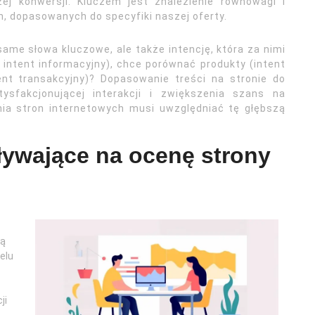
ej konwersji. Kluczem jest znalezienie równowagi i
h, dopasowanych do specyfiki naszej oferty.
same słowa kluczowe, ale także intencję, która za nimi
 intent informacyjny), chce porównać produkty (intent
ent transakcyjny)? Dopasowanie treści na stronie do
tysfakcjonującej interakcji i zwiększenia szans na
nia stron internetowych musi uwzględniać tę głębszą
ływające na ocenę strony
są
elu
ji