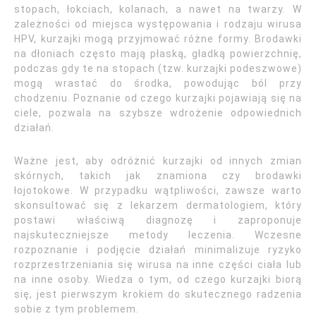
stopach, łokciach, kolanach, a nawet na twarzy. W
zależności od miejsca występowania i rodzaju wirusa
HPV, kurzajki mogą przyjmować różne formy. Brodawki
na dłoniach często mają płaską, gładką powierzchnię,
podczas gdy te na stopach (tzw. kurzajki podeszwowe)
mogą wrastać do środka, powodując ból przy
chodzeniu. Poznanie od czego kurzajki pojawiają się na
ciele, pozwala na szybsze wdrożenie odpowiednich
działań.
Ważne jest, aby odróżnić kurzajki od innych zmian
skórnych, takich jak znamiona czy brodawki
łojotokowe. W przypadku wątpliwości, zawsze warto
skonsultować się z lekarzem dermatologiem, który
postawi właściwą diagnozę i zaproponuje
najskuteczniejsze metody leczenia. Wczesne
rozpoznanie i podjęcie działań minimalizuje ryzyko
rozprzestrzeniania się wirusa na inne części ciała lub
na inne osoby. Wiedza o tym, od czego kurzajki biorą
się, jest pierwszym krokiem do skutecznego radzenia
sobie z tym problemem.