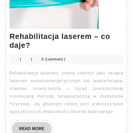
Rehabilitacja laserem – co
Rehabilitacja
daje?
laserem
|
|
0 Comment
|
–
co
Rehabilitacja laserem, znana również jako terapia
daje?
laserem wysokoenergetycznym lub laseroterapia,
stanowi nowoczesną i coraz powszechniej
stosowaną metodę terapeutyczną w medycynie
fizycznej. Jej głównym celem jest wykorzystanie
specyficznych właściwości światła laserowego
READ
READ MORE