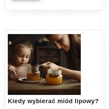
MORE
Ki
Kiedy wybierać miód lipowy?
wy