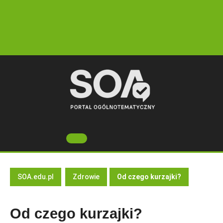
Skip
to
content
Open
Button
SOA.edu.pl
Zdrowie
Od czego kurzajki?
Od czego kurzajki?