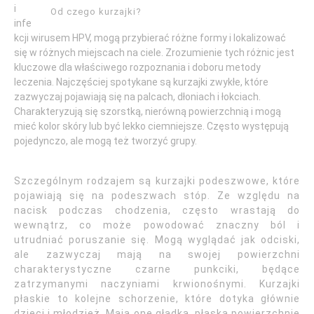
i
Od czego kurzajki?
infe
kcji wirusem HPV, mogą przybierać różne formy i lokalizować
się w różnych miejscach na ciele. Zrozumienie tych różnic jest
kluczowe dla właściwego rozpoznania i doboru metody
leczenia. Najczęściej spotykane są kurzajki zwykłe, które
zazwyczaj pojawiają się na palcach, dłoniach i łokciach.
Charakteryzują się szorstką, nierówną powierzchnią i mogą
mieć kolor skóry lub być lekko ciemniejsze. Często występują
pojedynczo, ale mogą też tworzyć grupy.
Szczególnym rodzajem są kurzajki podeszwowe, które
pojawiają się na podeszwach stóp. Ze względu na
nacisk podczas chodzenia, często wrastają do
wewnątrz, co może powodować znaczny ból i
utrudniać poruszanie się. Mogą wyglądać jak odciski,
ale zazwyczaj mają na swojej powierzchni
charakterystyczne czarne punkciki, będące
zatrzymanymi naczyniami krwionośnymi. Kurzajki
płaskie to kolejne schorzenie, które dotyka głównie
dzieci i młodzież. Mają one gładką, płaską powierzchnię