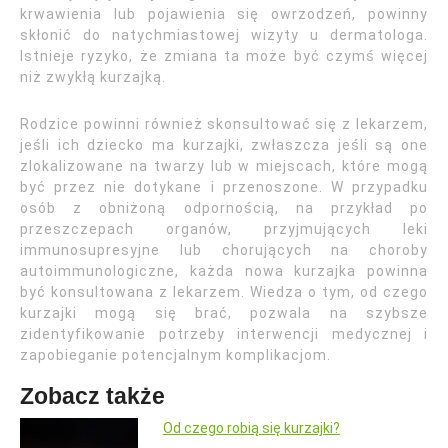
krwawienia lub pojawienia się owrzodzeń, powinny
skłonić do natychmiastowej wizyty u dermatologa.
Istnieje ryzyko, że zmiana ta może być czymś więcej
niż zwykłą kurzajką.
Rodzice powinni również skonsultować się z lekarzem,
jeśli ich dziecko ma kurzajki, zwłaszcza jeśli są one
zlokalizowane na twarzy lub w miejscach, które mogą
być przez nie dotykane i przenoszone. W przypadku
osób z obniżoną odpornością, na przykład po
przeszczepach organów, przyjmujących leki
immunosupresyjne lub chorujących na choroby
autoimmunologiczne, każda nowa kurzajka powinna
być konsultowana z lekarzem. Wiedza o tym, od czego
kurzajki mogą się brać, pozwala na szybsze
zidentyfikowanie potrzeby interwencji medycznej i
zapobieganie potencjalnym komplikacjom.
Zobacz także
Od czego robią się kurzajki?