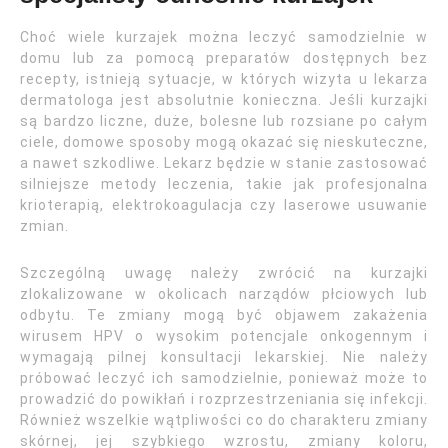
Choć wiele kurzajek można leczyć samodzielnie w
domu lub za pomocą preparatów dostępnych bez
recepty, istnieją sytuacje, w których wizyta u lekarza
dermatologa jest absolutnie konieczna. Jeśli kurzajki
są bardzo liczne, duże, bolesne lub rozsiane po całym
ciele, domowe sposoby mogą okazać się nieskuteczne,
a nawet szkodliwe. Lekarz będzie w stanie zastosować
silniejsze metody leczenia, takie jak profesjonalna
krioterapią, elektrokoagulacja czy laserowe usuwanie
zmian.
Szczególną uwagę należy zwrócić na kurzajki
zlokalizowane w okolicach narządów płciowych lub
odbytu. Te zmiany mogą być objawem zakażenia
wirusem HPV o wysokim potencjale onkogennym i
wymagają pilnej konsultacji lekarskiej. Nie należy
próbować leczyć ich samodzielnie, ponieważ może to
prowadzić do powikłań i rozprzestrzeniania się infekcji.
Również wszelkie wątpliwości co do charakteru zmiany
skórnej, jej szybkiego wzrostu, zmiany koloru,