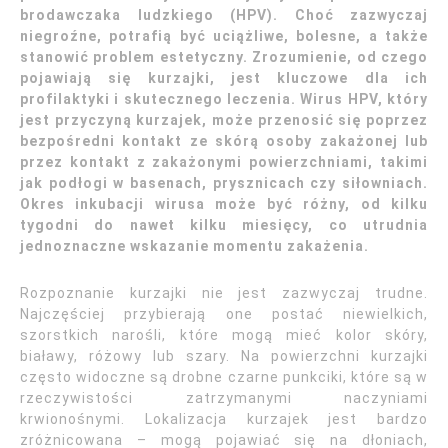
brodawczaka ludzkiego (HPV). Choć zazwyczaj
niegroźne, potrafią być uciążliwe, bolesne, a także
stanowić problem estetyczny. Zrozumienie, od czego
pojawiają się kurzajki, jest kluczowe dla ich
profilaktyki i skutecznego leczenia. Wirus HPV, który
jest przyczyną kurzajek, może przenosić się poprzez
bezpośredni kontakt ze skórą osoby zakażonej lub
przez kontakt z zakażonymi powierzchniami, takimi
jak podłogi w basenach, prysznicach czy siłowniach.
Okres inkubacji wirusa może być różny, od kilku
tygodni do nawet kilku miesięcy, co utrudnia
jednoznaczne wskazanie momentu zakażenia.
Rozpoznanie kurzajki nie jest zazwyczaj trudne.
Najczęściej przybierają one postać niewielkich,
szorstkich narośli, które mogą mieć kolor skóry,
białawy, różowy lub szary. Na powierzchni kurzajki
często widoczne są drobne czarne punkciki, które są w
rzeczywistości zatrzymanymi naczyniami
krwionośnymi. Lokalizacja kurzajek jest bardzo
zróżnicowana – mogą pojawiać się na dłoniach,