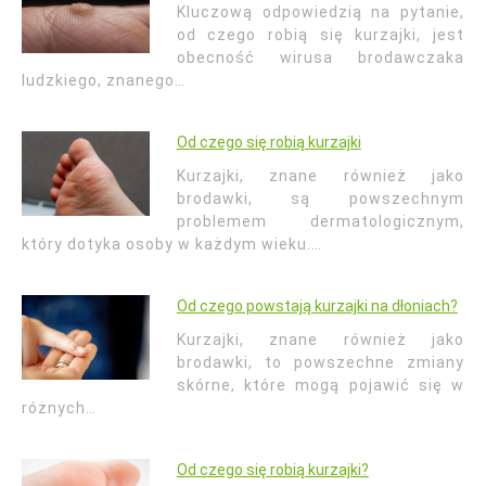
Kluczową odpowiedzią na pytanie,
od czego robią się kurzajki, jest
obecność wirusa brodawczaka
ludzkiego, znanego…
Od czego się robią kurzajki
Kurzajki, znane również jako
brodawki, są powszechnym
problemem dermatologicznym,
który dotyka osoby w każdym wieku.…
Od czego powstają kurzajki na dłoniach?
Kurzajki, znane również jako
brodawki, to powszechne zmiany
skórne, które mogą pojawić się w
różnych…
Od czego się robią kurzajki?