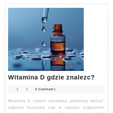
Wita
Witamina D gdzie znalezc?
D
|
|
0 Comment
|
gdzie
znale
Witamina D, często nazywana „witaminą słońca”,
odgrywa kluczową rolę w naszym organizmie,