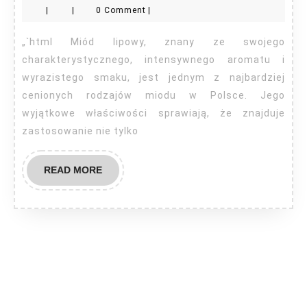
|
|
0 Comment
|
mi
lip
„`html Miód lipowy, znany ze swojego
charakterystycznego, intensywnego aromatu i
wyrazistego smaku, jest jednym z najbardziej
cenionych rodzajów miodu w Polsce. Jego
wyjątkowe właściwości sprawiają, że znajduje
zastosowanie nie tylko
READ
READ MORE
MORE