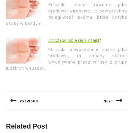
Kurzajki, znane również jako
brodawki wirusowe, to powszechna
dolegliwość skórna, która dotyka
osoby w każdym…
Od czego robią się kurzajki?
Kurzajki, powszechnie znane jako
brodawki, to zmiany skórne
wywoływane przez wirusy z grupy
ludzkich wirusów…
Nawigacja
wpisu
PREVIOUS
NEXT
Previous
Next
post:
post:
Related Post