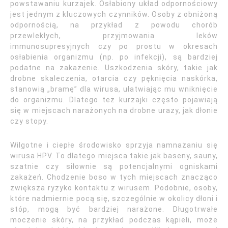
powstawaniu kurzajek. Osłabiony układ odpornościowy
jest jednym z kluczowych czynników. Osoby z obniżoną
odpornością, na przykład z powodu chorób
przewlekłych, przyjmowania leków
immunosupresyjnych czy po prostu w okresach
osłabienia organizmu (np. po infekcji), są bardziej
podatne na zakażenie. Uszkodzenia skóry, takie jak
drobne skaleczenia, otarcia czy pęknięcia naskórka,
stanowią „bramę” dla wirusa, ułatwiając mu wniknięcie
do organizmu. Dlatego też kurzajki często pojawiają
się w miejscach narażonych na drobne urazy, jak dłonie
czy stopy.
Wilgotne i ciepłe środowisko sprzyja namnażaniu się
wirusa HPV. To dlatego miejsca takie jak baseny, sauny,
szatnie czy siłownie są potencjalnymi ogniskami
zakażeń. Chodzenie boso w tych miejscach znacząco
zwiększa ryzyko kontaktu z wirusem. Podobnie, osoby,
które nadmiernie pocą się, szczególnie w okolicy dłoni i
stóp, mogą być bardziej narażone. Długotrwałe
moczenie skóry, na przykład podczas kąpieli, może