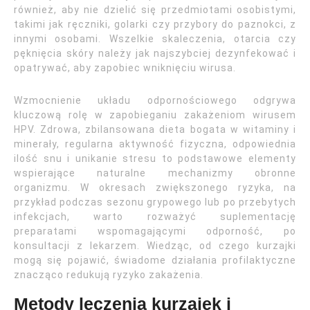
również, aby nie dzielić się przedmiotami osobistymi,
takimi jak ręczniki, golarki czy przybory do paznokci, z
innymi osobami. Wszelkie skaleczenia, otarcia czy
pęknięcia skóry należy jak najszybciej dezynfekować i
opatrywać, aby zapobiec wniknięciu wirusa.
Wzmocnienie układu odpornościowego odgrywa
kluczową rolę w zapobieganiu zakażeniom wirusem
HPV. Zdrowa, zbilansowana dieta bogata w witaminy i
minerały, regularna aktywność fizyczna, odpowiednia
ilość snu i unikanie stresu to podstawowe elementy
wspierające naturalne mechanizmy obronne
organizmu. W okresach zwiększonego ryzyka, na
przykład podczas sezonu grypowego lub po przebytych
infekcjach, warto rozważyć suplementację
preparatami wspomagającymi odporność, po
konsultacji z lekarzem. Wiedząc, od czego kurzajki
mogą się pojawić, świadome działania profilaktyczne
znacząco redukują ryzyko zakażenia.
Metody leczenia kurzajek i