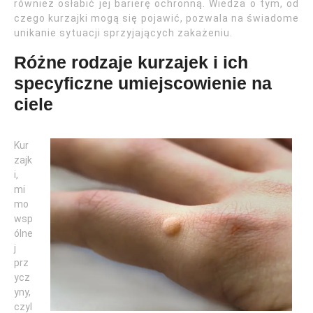
również osłabić jej barierę ochronną. Wiedza o tym, od
czego kurzajki mogą się pojawić, pozwala na świadome
unikanie sytuacji sprzyjających zakażeniu.
Różne rodzaje kurzajek i ich
specyficzne umiejscowienie na
ciele
Kur
zajk
i,
mi
mo
wsp
ólne
j
prz
ycz
yny,
czyl