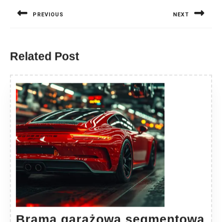
wpisu
PREVIOUS
NEXT
Previous
Next
post:
post:
Related Post
Brama garażowa segmentowa