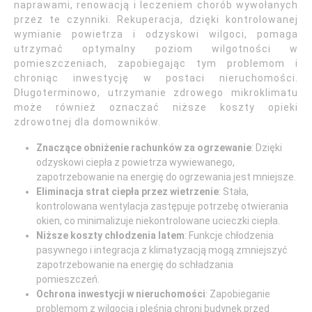
naprawami, renowacją i leczeniem chorób wywołanych
przez te czynniki. Rekuperacja, dzięki kontrolowanej
wymianie powietrza i odzyskowi wilgoci, pomaga
utrzymać optymalny poziom wilgotności w
pomieszczeniach, zapobiegając tym problemom i
chroniąc inwestycję w postaci nieruchomości.
Długoterminowo, utrzymanie zdrowego mikroklimatu
może również oznaczać niższe koszty opieki
zdrowotnej dla domowników.
Znaczące obniżenie rachunków za ogrzewanie
: Dzięki
odzyskowi ciepła z powietrza wywiewanego,
zapotrzebowanie na energię do ogrzewania jest mniejsze.
Eliminacja strat ciepła przez wietrzenie
: Stała,
kontrolowana wentylacja zastępuje potrzebę otwierania
okien, co minimalizuje niekontrolowane ucieczki ciepła.
Niższe koszty chłodzenia latem
: Funkcje chłodzenia
pasywnego i integracja z klimatyzacją mogą zmniejszyć
zapotrzebowanie na energię do schładzania
pomieszczeń.
Ochrona inwestycji w nieruchomości
: Zapobieganie
problemom z wilgocią i pleśnią chroni budynek przed