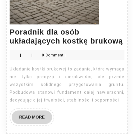
Poradnik dla osób
Po
układających kostkę brukową
dl
|
|
0 Comment
|
os
uk
Układanie kostki brukowej to zadanie, które wymaga
ko
nie tylko precyzji i cierpliwości, ale przede
br
wszystkim solidnego przygotowania gruntu.
Podbudowa stanowi fundament całej nawierzchni,
decydując o jej trwałości, stabilności i odporności
READ
READ MORE
MORE