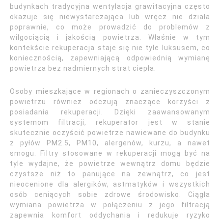
budynkach tradycyjna wentylacja grawitacyjna często
okazuje się niewystarczająca lub wręcz nie działa
poprawnie, co może prowadzić do problemów z
wilgociącią i jakością powietrza. Właśnie w tym
kontekście rekuperacja staje się nie tyle luksusem, co
koniecznością, zapewniającą odpowiednią wymianę
powietrza bez nadmiernych strat ciepła.
Osoby mieszkające w regionach o zanieczyszczonym
powietrzu również odczują znaczące korzyści z
posiadania rekuperacji. Dzięki zaawansowanym
systemom filtracji, rekuperator jest w stanie
skutecznie oczyścić powietrze nawiewane do budynku
z pyłów PM2.5, PM10, alergenów, kurzu, a nawet
smogu. Filtry stosowane w rekuperacji mogą być na
tyle wydajne, że powietrze wewnątrz domu będzie
czystsze niż to panujące na zewnątrz, co jest
nieocenione dla alergików, astmatyków i wszystkich
osób ceniących sobie zdrowe środowisko. Ciągła
wymiana powietrza w połączeniu z jego filtracją
zapewnia komfort oddychania i redukuje ryzyko