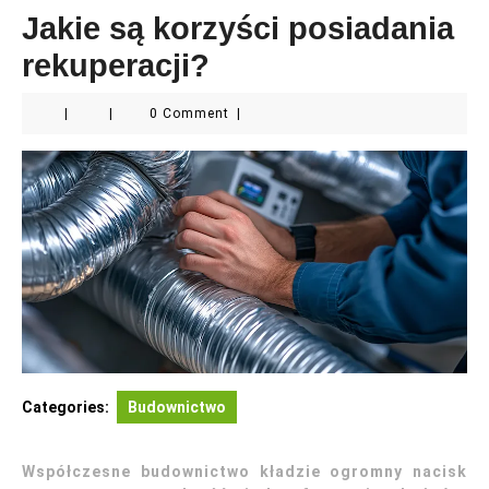
Jakie są korzyści posiadania
rekuperacji?
|
|
0 Comment
|
Categories:
Budownictwo
Współczesne budownictwo kładzie ogromny nacisk