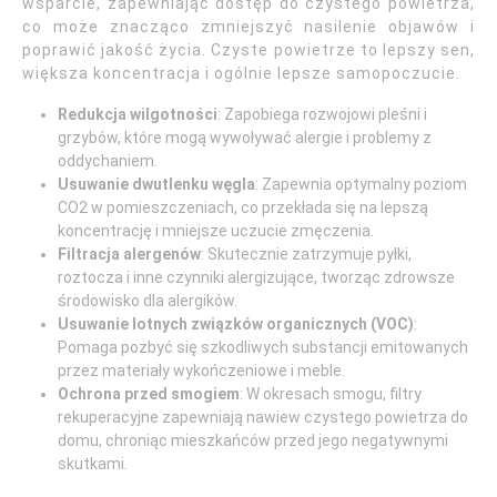
wsparcie, zapewniając dostęp do czystego powietrza,
co może znacząco zmniejszyć nasilenie objawów i
poprawić jakość życia. Czyste powietrze to lepszy sen,
większa koncentracja i ogólnie lepsze samopoczucie.
Redukcja wilgotności
: Zapobiega rozwojowi pleśni i
grzybów, które mogą wywoływać alergie i problemy z
oddychaniem.
Usuwanie dwutlenku węgla
: Zapewnia optymalny poziom
CO2 w pomieszczeniach, co przekłada się na lepszą
koncentrację i mniejsze uczucie zmęczenia.
Filtracja alergenów
: Skutecznie zatrzymuje pyłki,
roztocza i inne czynniki alergizujące, tworząc zdrowsze
środowisko dla alergików.
Usuwanie lotnych związków organicznych (VOC)
:
Pomaga pozbyć się szkodliwych substancji emitowanych
przez materiały wykończeniowe i meble.
Ochrona przed smogiem
: W okresach smogu, filtry
rekuperacyjne zapewniają nawiew czystego powietrza do
domu, chroniąc mieszkańców przed jego negatywnymi
skutkami.