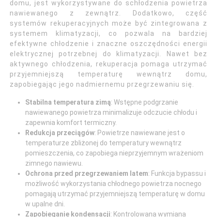
domu, jest wykorzystywane do schłodzenia powietrza
nawiewanego z zewnątrz. Dodatkowo, część
systemów rekuperacyjnych może być zintegrowana z
systemem klimatyzacji, co pozwala na bardziej
efektywne chłodzenie i znaczne oszczędności energii
elektrycznej potrzebnej do klimatyzacji. Nawet bez
aktywnego chłodzenia, rekuperacja pomaga utrzymać
przyjemniejszą temperaturę wewnątrz domu,
zapobiegając jego nadmiernemu przegrzewaniu się.
Stabilna temperatura zimą
: Wstępne podgrzanie
nawiewanego powietrza minimalizuje odczucie chłodu i
zapewnia komfort termiczny.
Redukcja przeciągów
: Powietrze nawiewane jest o
temperaturze zbliżonej do temperatury wewnątrz
pomieszczenia, co zapobiega nieprzyjemnym wrażeniom
zimnego nawiewu.
Ochrona przed przegrzewaniem latem
: Funkcja bypassu i
możliwość wykorzystania chłodnego powietrza nocnego
pomagają utrzymać przyjemniejszą temperaturę w domu
w upalne dni.
Zapobieganie kondensacji
: Kontrolowana wymiana