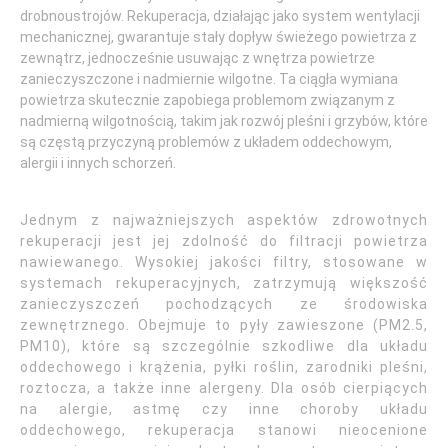
drobnoustrojów. Rekuperacja, działając jako system wentylacji
mechanicznej, gwarantuje stały dopływ świeżego powietrza z
zewnątrz, jednocześnie usuwając z wnętrza powietrze
zanieczyszczone i nadmiernie wilgotne. Ta ciągła wymiana
powietrza skutecznie zapobiega problemom związanym z
nadmierną wilgotnością, takim jak rozwój pleśni i grzybów, które
są częstą przyczyną problemów z układem oddechowym,
alergii i innych schorzeń.
Jednym z najważniejszych aspektów zdrowotnych
rekuperacji jest jej zdolność do filtracji powietrza
nawiewanego. Wysokiej jakości filtry, stosowane w
systemach rekuperacyjnych, zatrzymują większość
zanieczyszczeń pochodzących ze środowiska
zewnętrznego. Obejmuje to pyły zawieszone (PM2.5,
PM10), które są szczególnie szkodliwe dla układu
oddechowego i krążenia, pyłki roślin, zarodniki pleśni,
roztocza, a także inne alergeny. Dla osób cierpiących
na alergie, astmę czy inne choroby układu
oddechowego, rekuperacja stanowi nieocenione