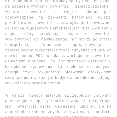
staje się coraz bardziej atrakcyjna. System ten działa
na zasadzie wymiany powietrza – zanieczyszczone i
wilgotne powietrze z wnętrza domu jest
odprowadzane na zewnątrz, natomiast świeże,
przefiltrowane powietrze z zewnątrz jest nawiewane
do środka. Kluczowym elementem jest tutaj wymiennik
ciepła, który przekazuje ciepło z powietrza
wywiewanego do nawiewanego, minimalizując straty
energetyczne. Właściwie zaprojektowana i
zainstalowana rekuperacja może odzyskać od 50% do
nawet ponad 90% ciepła zawartego w powietrzu
usuwanym z budynku, co jest znaczącą wartością w
kontekście ogrzewania. Ta zdolność do odzysku
energii czyni rekuperację niezwykle efektywnym
rozwiązaniem w każdym budynku, niezależnie od jego
wielkości czy przeznaczenia.
W dalszej części artykułu szczegółowo omówimy
poszczególne aspekty, które sprawiają, że rekuperacja
jest inwestycją wartą rozważenia. Skupimy się na
aspektach ekonomicznych, zdrowotnych, komfortu