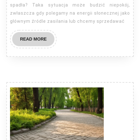
spadła? Taka sytuacja może budzić niepokój,
zwłaszcza gdy polegamy na energii słonecznej jako
głównym źródle zasilania lub chcemy sprzedawać
READ
READ MORE
MORE