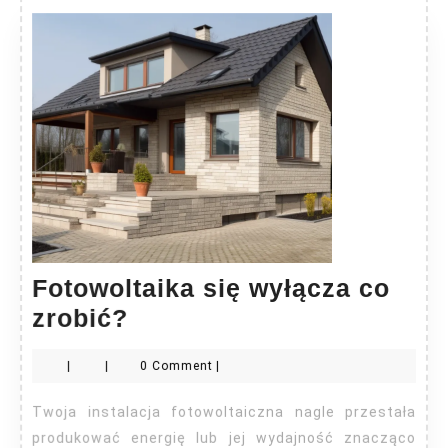
Fotowoltaika się wyłącza co
Fotowoltaika
zrobić?
się
|
|
0 Comment
|
wyłącza
co
Twoja instalacja fotowoltaiczna nagle przestała
zrobić?
produkować energię lub jej wydajność znacząco