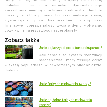
Decydując się na rekuperację, stajemy się częścią
globalnego trendu w kierunku odpowiedzialnego
zarządzania energią i ochrony środowiska. Jest to
inwestycja, która przynosi korzyści wielowymiarowe,
wykraczające poza bezpośrednie oszczędności
finansowe i poprawę jakości życia w domu, wpływając
pozytywnie na przyszłość naszej planety.
Zobacz także
Jakie są korzyści posiadania rekuperacji?
Rekuperacja to system wentylacji
mechanicznej, który zyskuje coraz
większą popularność w nowoczesnym budownictwie.
Jedną z…
Jakie farby do malowania twarzy?
Jakie są dobre farby do malowania
twarzy?