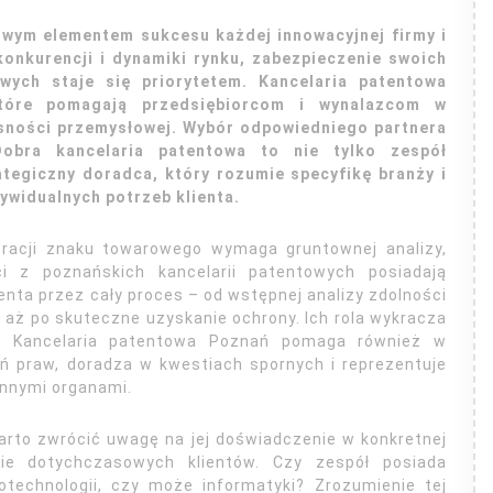
zowym elementem sukcesu każdej innowacyjnej firmy i
konkurencji i dynamiki rynku, zabezpieczenie swoich
ych staje się priorytetem. Kancelaria patentowa
które pomagają przedsiębiorcom i wynalazcom w
sności przemysłowej. Wybór odpowiedniego partnera
obra kancelaria patentowa to nie tylko zespół
ategiczny doradca, który rozumie specyfikę branży i
ywidualnych potrzeb klienta.
tracji znaku towarowego wymaga gruntownej analizy,
ści z poznańskich kancelarii patentowych posiadają
nta przez cały proces – od wstępnej analizy zdolności
 aż po skuteczne uzyskanie ochrony. Ich rola wykracza
i. Kancelaria patentowa Poznań pomaga również w
ń praw, doradza w kwestiach spornych i reprezentuje
nnymi organami.
arto zwrócić uwagę na jej doświadczenie w konkretnej
pinie dotychczasowych klientów. Czy zespół posiada
otechnologii, czy może informatyki? Zrozumienie tej