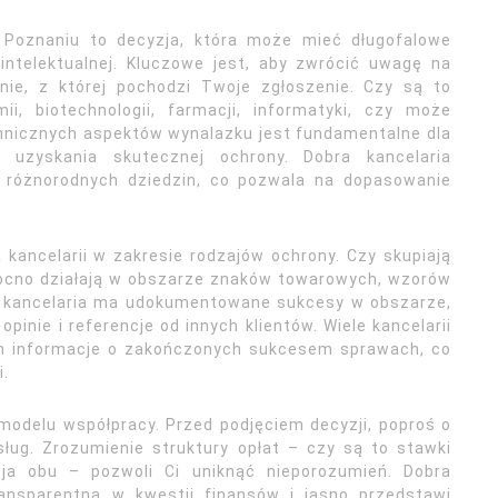
w Poznaniu to decyzja, która może mieć długofalowe
intelektualnej. Kluczowe jest, aby zwrócić uwagę na
nie, z której pochodzi Twoje zgłoszenie. Czy są to
mii, biotechnologii, farmacji, informatyki, czy może
nicznych aspektów wynalazku jest fundamentalne dla
 uzyskania skutecznej ochrony. Dobra kancelaria
 różnorodnych dziedzin, co pozwala na dopasowanie
 kancelarii w zakresie rodzajów ochrony. Czy skupiają
mocno działają w obszarze znaków towarowych, wzorów
e kancelaria ma udokumentowane sukcesy w obszarze,
opinie i referencje od innych klientów. Wiele kancelarii
ch informacje o zakończonych sukcesem sprawach, co
.
 modelu współpracy. Przed podjęciem decyzji, poproś o
ług. Zrozumienie struktury opłat – czy są to stawki
ja obu – pozwoli Ci uniknąć nieporozumień. Dobra
ansparentna w kwestii finansów i jasno przedstawi