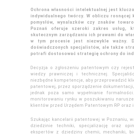
Ochrona własności intelektualnej jest kluc
indywidualnego twórcy. W obliczu rosnącej 
pomysłów, wynalazków czy znaków towarow
Poznań oferuje szeroki zakres usług, 
skutecznym zarządzaniu ich prawami do wła
w tym procesie jest niezwykle ważny. D
doświadczonych specjalistów, ale także str
potrafi dostosować strategię ochrony do ind
Decyzja o zgłoszeniu patentowym czy rejes
wiedzy prawniczej i technicznej. Specjali
niezbędne kompetencje, aby przeprowadzić klie
patentowej, przez sporządzenie dokumentacji,
jednak poza samo wypełnianie formalnośc
monitorowaniu rynku w poszukiwaniu narusze
klientów przed Urzędem Patentowym RP oraz i
Szukając kancelarii patentowej w Poznaniu, w
dziedzinie techniki, specjalizację oraz o
ekspertów z dziedziny chemii, mechaniki, bi