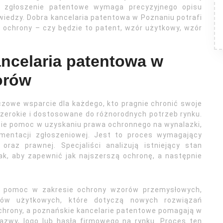
de zgłoszenie patentowe wymaga precyzyjnego opisu
iedzy. Dobra kancelaria patentowa w Poznaniu potrafi
 ochrony – czy będzie to patent, wzór użytkowy, wzór
ancelaria patentowa w
orów
zowe wsparcie dla każdego, kto pragnie chronić swoje
zerokie i dostosowane do różnorodnych potrzeb rynku.
ie pomoc w uzyskaniu prawa ochronnego na wynalazki,
mentacji zgłoszeniowej. Jest to proces wymagający
oraz prawnej. Specjaliści analizują istniejący stan
ak, aby zapewnić jak najszerszą ochronę, a następnie
eż pomoc w zakresie ochrony wzorów przemysłowych,
rów użytkowych, które dotyczą nowych rozwiązań
ochrony, a poznańskie kancelarie patentowe pomagają w
nazwy, logo lub hasła firmowego na rynku. Proces ten