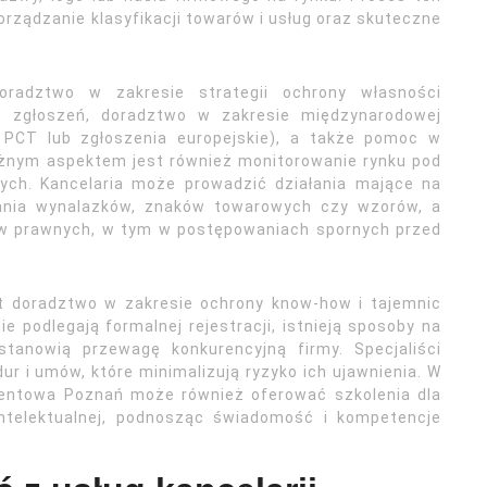
ządzanie klasyfikacji towarów i usług oraz skuteczne
radztwo w zakresie strategii ochrony własności
lio zgłoszeń, doradztwo w zakresie międzynarodowej
 PCT lub zgłoszenia europejskie), a także pomoc w
ażnym aspektem jest również monitorowanie rynku pod
ych. Kancelaria może prowadzić działania mające na
tania wynalazków, znaków towarowych czy wzorów, a
ów prawnych, w tym w postępowaniach spornych przed
st doradztwo w zakresie ochrony know-how i tajemnic
e podlegają formalnej rejestracji, istnieją sposoby na
stanowią przewagę konkurencyjną firmy. Specjaliści
 i umów, które minimalizują ryzyko ich ujawnienia. W
tentowa Poznań może również oferować szkolenia dla
ntelektualnej, podnosząc świadomość i kompetencje