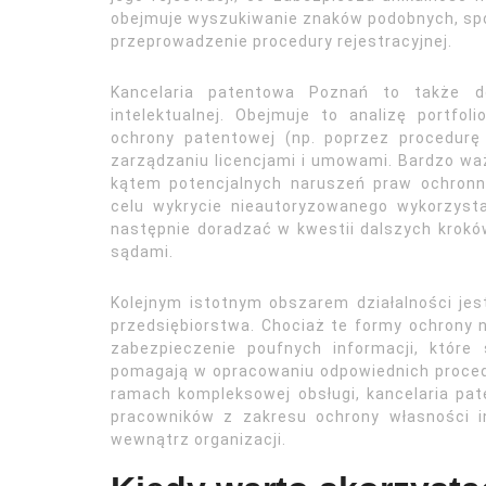
obejmuje wyszukiwanie znaków podobnych, spor
przeprowadzenie procedury rejestracyjnej.
Kancelaria patentowa Poznań to także do
intelektualnej. Obejmuje to analizę portfo
ochrony patentowej (np. poprzez procedurę
zarządzaniu licencjami i umowami. Bardzo w
kątem potencjalnych naruszeń praw ochronn
celu wykrycie nieautoryzowanego wykorzys
następnie doradzać w kwestii dalszych krok
sądami.
Kolejnym istotnym obszarem działalności je
przedsiębiorstwa. Chociaż te formy ochrony ni
zabezpieczenie poufnych informacji, które 
pomagają w opracowaniu odpowiednich procedur
ramach kompleksowej obsługi, kancelaria pa
pracowników z zakresu ochrony własności i
wewnątrz organizacji.