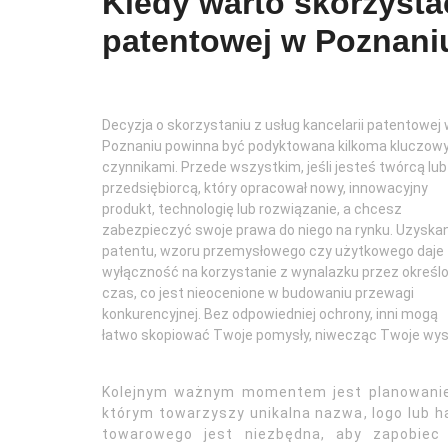
Kiedy warto skorzystać
patentowej w Poznani
Decyzja o skorzystaniu z usług kancelarii patentowej
Poznaniu powinna być podyktowana kilkoma kluczow
czynnikami. Przede wszystkim, jeśli jesteś twórcą lub
przedsiębiorcą, który opracował nowy, innowacyjny
produkt, technologię lub rozwiązanie, a chcesz
zabezpieczyć swoje prawa do niego na rynku. Uzyska
patentu, wzoru przemysłowego czy użytkowego daje
wyłączność na korzystanie z wynalazku przez określ
czas, co jest nieocenione w budowaniu przewagi
konkurencyjnej. Bez odpowiedniej ochrony, inni mogą
łatwo skopiować Twoje pomysły, niwecząc Twoje wysiłk
Kolejnym ważnym momentem jest planowanie 
którym towarzyszy unikalna nazwa, logo lub h
towarowego jest niezbędna, aby zapobiec