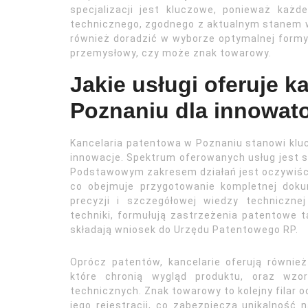
specjalizacji jest kluczowe, ponieważ każ
technicznego, zgodnego z aktualnym stanem w
również doradzić w wyborze optymalnej formy
przemysłowy, czy może znak towarowy.
Jakie usługi oferuje k
Poznaniu dla innowat
Kancelaria patentowa w Poznaniu stanowi kluc
innowacje. Spektrum oferowanych usług jest s
Podstawowym zakresem działań jest oczywiśc
co obejmuje przygotowanie kompletnej doku
precyzji i szczegółowej wiedzy technicznej 
techniki, formułują zastrzeżenia patentowe t
składają wniosek do Urzędu Patentowego RP.
Oprócz patentów, kancelarie oferują równi
które chronią wygląd produktu, oraz wzo
technicznych. Znak towarowy to kolejny filar 
jego rejestracji, co zabezpiecza unikalność 