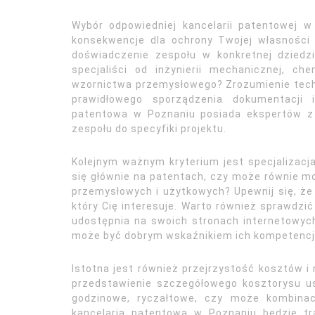
Wybór odpowiedniej kancelarii patentowej 
konsekwencje dla ochrony Twojej własności 
doświadczenie zespołu w konkretnej dziedzi
specjaliści od inżynierii mechanicznej, che
wzornictwa przemysłowego? Zrozumienie tech
prawidłowego sporządzenia dokumentacji i
patentowa w Poznaniu posiada ekspertów z
zespołu do specyfiki projektu.
Kolejnym ważnym kryterium jest specjalizacja
się głównie na patentach, czy może równie 
przemysłowych i użytkowych? Upewnij się, ż
który Cię interesuje. Warto również sprawdzić 
udostępnia na swoich stronach internetowy
może być dobrym wskaźnikiem ich kompetencji
Istotna jest również przejrzystość kosztów i
przedstawienie szczegółowego kosztorysu us
godzinowe, ryczałtowe, czy może kombinac
kancelaria patentowa w Poznaniu będzie tr