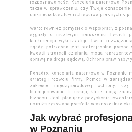
rozpoznawalność. Kancelaria patentowa Pozn
także w sprawdzeniu, czy Twoje oznaczenie 
uniknięcia kosztownych sporów prawnych w pr
Warto również pomyśleć o współpracy z poznań
sygnały o możliwym naruszeniu Twoich pra
konkurencja wykorzystuje Twoje rozwiązani
zgody, potrzebna jest profesjonalna pomoc
kwestii strategii działania, mogą reprezento
sprawę na drogę sądową. Ochrona praw nabytyc
Ponadto, kancelaria patentowa w Poznaniu 
strategii rozwoju firmy. Pomoc w zarządzan
zakresie międzynarodowej ochrony, cz
licencjonowanie to usługi, które mogą zna
biznesu. Jeśli planujesz pozyskanie inwestor
ustrukturyzowane portfolio własności intelekt
Jak wybrać profesjona
w Poznaniu