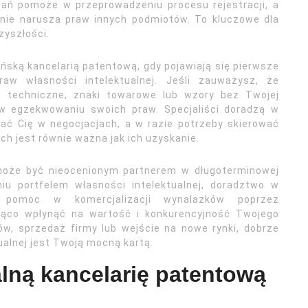
ań pomoże w przeprowadzeniu procesu rejestracji, a
nie narusza praw innych podmiotów. To kluczowe dla
zyszłości.
ską kancelarią patentową, gdy pojawiają się pierwsze
w własności intelektualnej. Jeśli zauważysz, że
a techniczne, znaki towarowe lub wzory bez Twojej
 w egzekwowaniu swoich praw. Specjaliści doradzą w
wać Cię w negocjacjach, a w razie potrzeby skierować
h jest równie ważna jak ich uzyskanie.
może być nieocenionym partnerem w długoterminowej
iu portfelem własności intelektualnej, doradztwo w
y pomoc w komercjalizacji wynalazków poprzez
cząco wpłynąć na wartość i konkurencyjność Twojego
ów, sprzedaż firmy lub wejście na nowe rynki, dobrze
ualnej jest Twoją mocną kartą.
lną kancelarię patentową