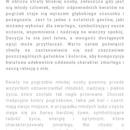
W obliczu straty bliskiej osoby, zwłaszcza gdy jest
nią młody człowiek, wybór odpowiednich kwiatów na
pogrzeb staje się wyrazem głębokiego szacunku i
pożegnania. Jest to jeden z ostatnich gestów, jaki
możemy wykonać dla zmarłego, symbolizujący nasze
uczucia, wspomnienia i nadzieję na wieczny spokój.
Decyzja ta nie jest łatwa, a mnogość dostępnych
opcji może przytłaczać. Warto zatem poświęcić
chwilę na zastanowienie się nad znaczeniem
poszczególnych gatunków i kolorów, aby kompozycja
kwiatowa adekwatnie oddawała charakter zmarłego i
naszą relację z nim.
Kwiaty na pogrzebie młodej osoby powinny przede
wszystkim odzwierciedlać młodość, nadzieję i piękno
życia, które zostało tak nagle przerwane. Chociaż
tradycyjne kolory pogrzebowe, takie jak biel i czerń,
mają swoje miejsce, w przypadku młodych ludzi często
sięga się po barwy bardziej żywe, symbolizujące
radość życia, energię i optymizm, które
charakteryzowały zmarłego. Nie chodzi o