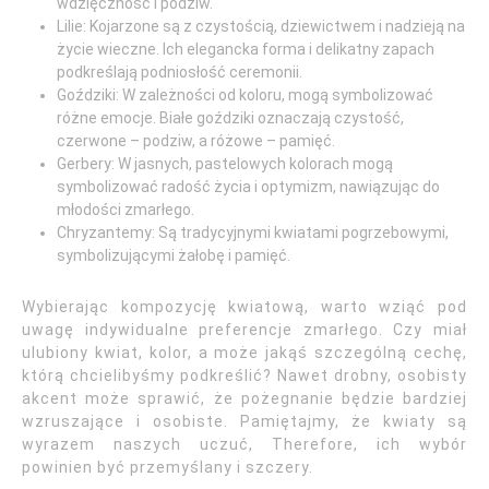
wdzięczność i podziw.
Lilie: Kojarzone są z czystością, dziewictwem i nadzieją na
życie wieczne. Ich elegancka forma i delikatny zapach
podkreślają podniosłość ceremonii.
Goździki: W zależności od koloru, mogą symbolizować
różne emocje. Białe goździki oznaczają czystość,
czerwone – podziw, a różowe – pamięć.
Gerbery: W jasnych, pastelowych kolorach mogą
symbolizować radość życia i optymizm, nawiązując do
młodości zmarłego.
Chryzantemy: Są tradycyjnymi kwiatami pogrzebowymi,
symbolizującymi żałobę i pamięć.
Wybierając kompozycję kwiatową, warto wziąć pod
uwagę indywidualne preferencje zmarłego. Czy miał
ulubiony kwiat, kolor, a może jakąś szczególną cechę,
którą chcielibyśmy podkreślić? Nawet drobny, osobisty
akcent może sprawić, że pożegnanie będzie bardziej
wzruszające i osobiste. Pamiętajmy, że kwiaty są
wyrazem naszych uczuć, Therefore, ich wybór
powinien być przemyślany i szczery.