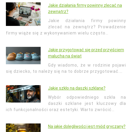
Jakie działania firmy powinny zlecać na
zewnątrz?
Jakie działania firmy powinny
zlecać na zewnątrz? Prowadzenie
firmy wiąże się z wykonywaniem wielu często…
Jakie przygotować się przed przyjściem
malucha na świat
Gdy wiadomo, że w rodzinie pojawi
się dziecko, to należy się na to dobrze przygotować.…
Jakie szkło na daszki szklane?
Wybór odpowiedniego szkła na
daszki szklane jest kluczowy dla
ich funkcjonalności oraz estetyki. Warto zwrócić…
Na jakie dolegliwości jest miód gryczany?