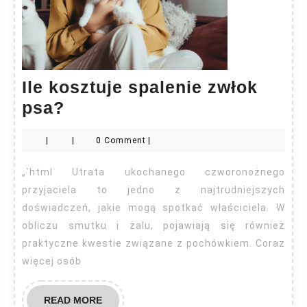
Ile kosztuje spalenie zwłok
Ile
psa?
kosztuje
|
|
0 Comment
|
spalenie
zwłok
„`html Utrata ukochanego czworonożnego
psa?
przyjaciela to jedno z najtrudniejszych
doświadczeń, jakie mogą spotkać właściciela. W
obliczu smutku i żalu, pojawiają się również
praktyczne kwestie związane z pochówkiem. Coraz
więcej osób
READ
READ MORE