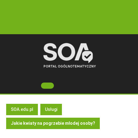
Skip
to
content
Open
Button
SOA.edu.pl
Usługi
Jakie kwiaty na pogrzebie młodej osoby?