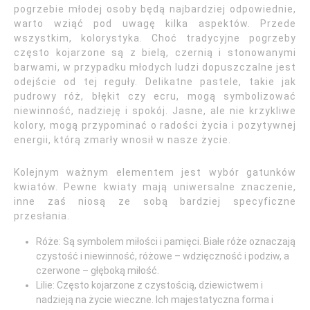
pogrzebie młodej osoby będą najbardziej odpowiednie,
warto wziąć pod uwagę kilka aspektów. Przede
wszystkim, kolorystyka. Choć tradycyjne pogrzeby
często kojarzone są z bielą, czernią i stonowanymi
barwami, w przypadku młodych ludzi dopuszczalne jest
odejście od tej reguły. Delikatne pastele, takie jak
pudrowy róż, błękit czy ecru, mogą symbolizować
niewinność, nadzieję i spokój. Jasne, ale nie krzykliwe
kolory, mogą przypominać o radości życia i pozytywnej
energii, którą zmarły wnosił w nasze życie.
Kolejnym ważnym elementem jest wybór gatunków
kwiatów. Pewne kwiaty mają uniwersalne znaczenie,
inne zaś niosą ze sobą bardziej specyficzne
przesłania.
Róże: Są symbolem miłości i pamięci. Białe róże oznaczają
czystość i niewinność, różowe – wdzięczność i podziw, a
czerwone – głęboką miłość.
Lilie: Często kojarzone z czystością, dziewictwem i
nadzieją na życie wieczne. Ich majestatyczna forma i