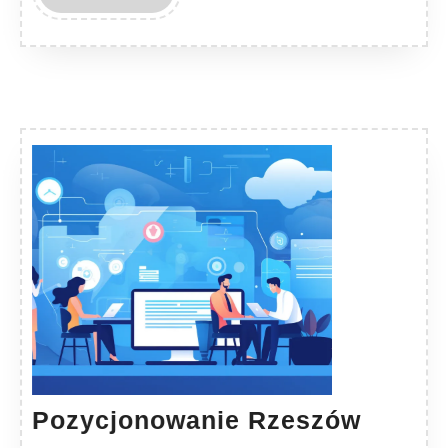
MORE
Pozyc
Pozycjonowanie Rzeszów