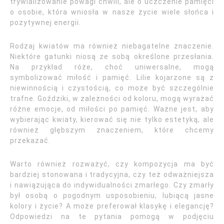
trywializowanie powagi chwili, ale o uczczenie pamięci
o osobie, która wniosła w nasze życie wiele słońca i
pozytywnej energii.
Rodzaj kwiatów ma również niebagatelne znaczenie.
Niektóre gatunki niosą ze sobą określone przesłania.
Na przykład róże, choć uniwersalne, mogą
symbolizować miłość i pamięć. Lilie kojarzone są z
niewinnością i czystością, co może być szczególnie
trafne. Goździki, w zależności od koloru, mogą wyrażać
różne emocje, od miłości po pamięć. Ważne jest, aby
wybierając kwiaty, kierować się nie tylko estetyką, ale
również głębszym znaczeniem, które chcemy
przekazać.
Warto również rozważyć, czy kompozycja ma być
bardziej stonowana i tradycyjna, czy też odważniejsza
i nawiązująca do indywidualności zmarłego. Czy zmarły
był osobą o pogodnym usposobieniu, lubiącą jasne
kolory i życie? A może preferował klasykę i elegancję?
Odpowiedzi na te pytania pomogą w podjęciu