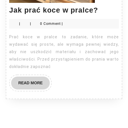
Jak
Jak prać koce w pralce?
prać
|
|
0 Comment
|
koce
w
Prać koce w pralce to zadanie, które może
pralce?
wydawać się proste, ale wymaga pewnej wiedzy,
aby nie uszkodzić materiału i zachować jego
właściwości. Przed przystąpieniem do prania warto
dokładnie zapoznać
READ
READ MORE
MORE