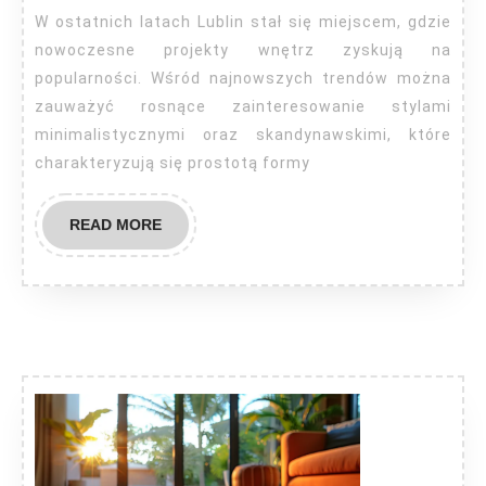
W ostatnich latach Lublin stał się miejscem, gdzie
nowoczesne projekty wnętrz zyskują na
popularności. Wśród najnowszych trendów można
zauważyć rosnące zainteresowanie stylami
minimalistycznymi oraz skandynawskimi, które
charakteryzują się prostotą formy
READ
READ MORE
MORE