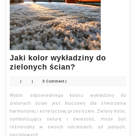
Jaki kolor wykładziny do
Jaki
zielonych ścian?
kolor
|
|
0 Comment
|
wykładziny
do
Wybór odpowiedniego koloru wykładziny do
zielonych
zielonych ścian jest kluczowy dla stworzenia
ścian?
harmonijnej i estetycznej przestrzeni. Zielony kolor,
symbolizujący naturę i świeżość, może być
różnorodny w swoich odcieniach, od jasnych,
pastelowych