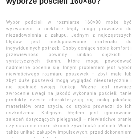
wyborze pościeli 160×80?
Wybór pościeli w rozmiarze 160×80 może być
wyzwaniem, a niektóre błędy mogą prowadzić do
niezadowolenia z zakupu. Jednym z najczęstszych
błędów jest niedopasowanie materiału do
indywidualnych potrzeb. Osoby ceniące sobie komfort i
przewiewność powinny unikać ciężkich i
syntetycznych tkanin, które mogą powodować
nadmierne pocenie się. Innym problemem jest wybór
niewłaściwego rozmiaru poszewek – zbyt małe lub
zbyt duże poszewki mogą wyglądać nieestetycznie i
nie spełniać swojej funkcji. Ważne jest również
zwrócenie uwagi na jakość wykonania pościeli; tanie
produkty często charakteryzują się niską jakością
materiałów oraz szycia, co szybko prowadzi do ich
uszkodzenia. Kolejnym błędem jest ignorowanie
zaleceń dotyczących pielęgnacji – niewłaściwe pranie
czy suszenie może skrócić żywotność pościeli. Warto
także unikać zakupów impulsowych; przed dokonaniem