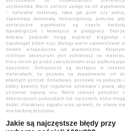
dostosowane do indywidualnych preferencji
użytkownika. Warto zwrócić uwagę na ich wypełnienie
– naturalne materiały, takie jak puch czy wełna,
zapewniają doskonałą termoregulację, podczas gdy
syntetyczne wypełnienia są często bardziej
hipoalergiczne i łatwiejsze w pielęgnacji. Dobrze
dobrane poduszki mogą wspierać kręgosłup i
zapobiegać bólom szyi, dlatego warto zainwestować w
modele ortopedyczne lub anatomiczne. Kolejnym
istotnym akcesorium jest ochraniacz na materac,
który chroni go przed zabrudzeniami oraz wydłuża jego
żywotność. Ochraniacze są dostępne w różnych
materiałach, co pozwala na dopasowanie ich do
własnych potrzeb. Dodatkowo, poszewki na poduszki i
kołdry powinny być regularnie zmieniane i prane, aby
utrzymać higienę snu. Warto również pomyśleć o
dekoracyjnych poduszkach lub narzutach, które mogą
dodać charakteru sypialni oraz sprawić, że stanie się
ona bardziej przytulna.
Jakie są najczęstsze błędy przy