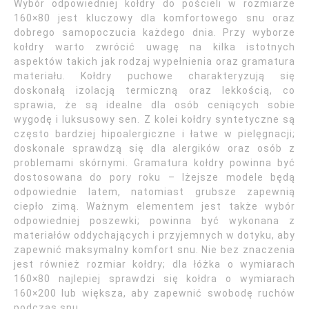
Wybór odpowiedniej kołdry do pościeli w rozmiarze
160×80 jest kluczowy dla komfortowego snu oraz
dobrego samopoczucia każdego dnia. Przy wyborze
kołdry warto zwrócić uwagę na kilka istotnych
aspektów takich jak rodzaj wypełnienia oraz gramatura
materiału. Kołdry puchowe charakteryzują się
doskonałą izolacją termiczną oraz lekkością, co
sprawia, że są idealne dla osób ceniących sobie
wygodę i luksusowy sen. Z kolei kołdry syntetyczne są
często bardziej hipoalergiczne i łatwe w pielęgnacji;
doskonale sprawdzą się dla alergików oraz osób z
problemami skórnymi. Gramatura kołdry powinna być
dostosowana do pory roku – lżejsze modele będą
odpowiednie latem, natomiast grubsze zapewnią
ciepło zimą. Ważnym elementem jest także wybór
odpowiedniej poszewki; powinna być wykonana z
materiałów oddychających i przyjemnych w dotyku, aby
zapewnić maksymalny komfort snu. Nie bez znaczenia
jest również rozmiar kołdry; dla łóżka o wymiarach
160×80 najlepiej sprawdzi się kołdra o wymiarach
160×200 lub większa, aby zapewnić swobodę ruchów
podczas snu.