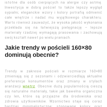
istotne dla osób cierpiących na alergie czy astmę.
Inwestycja w dobrą pościel to także lepszy wygląd
sypialni; eleganckie wzory i kolory potrafią odmienić
całe wnętrze i nadać mu wyjątkowego charakteru.
Warto również zauważyć, że wysoka jakość wykonania
przekłada się na łatwiejszą pielęgnację – lepsze
materiały rzadziej wymagają prasowania i zachowują
swój kształt nawet po wielu praniach.
Jakie trendy w pościeli 160×80
dominują obecnie?
Trendy w zakresie pościeli w rozmiarze 160×80
zmieniają się z sezonami i odzwierciedlają aktualne
preferencje konsumentów oraz zmiany w stylach
aranżacji
wnętrz
. Obecnie dużą popularnością cieszą
się naturalne materiały, takie jak bawełna organiczna
czy len, które są przyjazne dla środowiska oraz
zdrowia użytkowników. Wzornictwo staje się coraz
bardziej minimalistyczne; stonowane kolory oraz