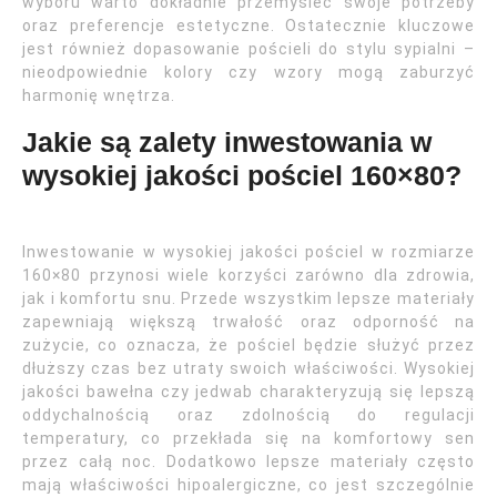
wyboru warto dokładnie przemyśleć swoje potrzeby
oraz preferencje estetyczne. Ostatecznie kluczowe
jest również dopasowanie pościeli do stylu sypialni –
nieodpowiednie kolory czy wzory mogą zaburzyć
harmonię wnętrza.
Jakie są zalety inwestowania w
wysokiej jakości pościel 160×80?
Inwestowanie w wysokiej jakości pościel w rozmiarze
160×80 przynosi wiele korzyści zarówno dla zdrowia,
jak i komfortu snu. Przede wszystkim lepsze materiały
zapewniają większą trwałość oraz odporność na
zużycie, co oznacza, że pościel będzie służyć przez
dłuższy czas bez utraty swoich właściwości. Wysokiej
jakości bawełna czy jedwab charakteryzują się lepszą
oddychalnością oraz zdolnością do regulacji
temperatury, co przekłada się na komfortowy sen
przez całą noc. Dodatkowo lepsze materiały często
mają właściwości hipoalergiczne, co jest szczególnie