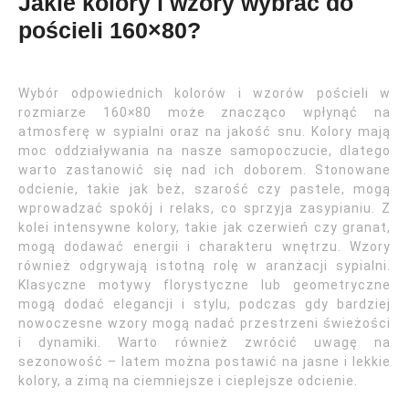
Jakie kolory i wzory wybrać do
pościeli 160×80?
Wybór odpowiednich kolorów i wzorów pościeli w
rozmiarze 160×80 może znacząco wpłynąć na
atmosferę w sypialni oraz na jakość snu. Kolory mają
moc oddziaływania na nasze samopoczucie, dlatego
warto zastanowić się nad ich doborem. Stonowane
odcienie, takie jak beż, szarość czy pastele, mogą
wprowadzać spokój i relaks, co sprzyja zasypianiu. Z
kolei intensywne kolory, takie jak czerwień czy granat,
mogą dodawać energii i charakteru wnętrzu. Wzory
również odgrywają istotną rolę w aranżacji sypialni.
Klasyczne motywy florystyczne lub geometryczne
mogą dodać elegancji i stylu, podczas gdy bardziej
nowoczesne wzory mogą nadać przestrzeni świeżości
i dynamiki. Warto również zwrócić uwagę na
sezonowość – latem można postawić na jasne i lekkie
kolory, a zimą na ciemniejsze i cieplejsze odcienie.