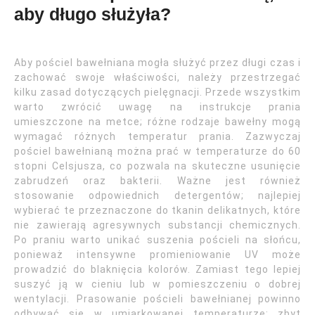
aby długo służyła?
Aby pościel bawełniana mogła służyć przez długi czas i
zachować swoje właściwości, należy przestrzegać
kilku zasad dotyczących pielęgnacji. Przede wszystkim
warto zwrócić uwagę na instrukcje prania
umieszczone na metce; różne rodzaje bawełny mogą
wymagać różnych temperatur prania. Zazwyczaj
pościel bawełnianą można prać w temperaturze do 60
stopni Celsjusza, co pozwala na skuteczne usunięcie
zabrudzeń oraz bakterii. Ważne jest również
stosowanie odpowiednich detergentów; najlepiej
wybierać te przeznaczone do tkanin delikatnych, które
nie zawierają agresywnych substancji chemicznych.
Po praniu warto unikać suszenia pościeli na słońcu,
ponieważ intensywne promieniowanie UV może
prowadzić do blaknięcia kolorów. Zamiast tego lepiej
suszyć ją w cieniu lub w pomieszczeniu o dobrej
wentylacji. Prasowanie pościeli bawełnianej powinno
odbywać się w umiarkowanej temperaturze; zbyt