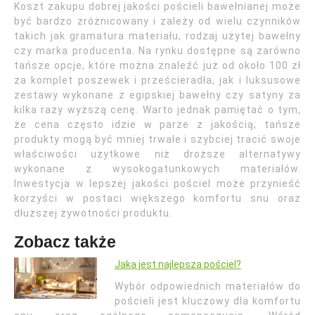
Koszt zakupu dobrej jakości pościeli bawełnianej może
być bardzo zróżnicowany i zależy od wielu czynników
takich jak gramatura materiału, rodzaj użytej bawełny
czy marka producenta. Na rynku dostępne są zarówno
tańsze opcje, które można znaleźć już od około 100 zł
za komplet poszewek i prześcieradła, jak i luksusowe
zestawy wykonane z egipskiej bawełny czy satyny za
kilka razy wyższą cenę. Warto jednak pamiętać o tym,
że cena często idzie w parze z jakością; tańsze
produkty mogą być mniej trwałe i szybciej tracić swoje
właściwości użytkowe niż droższe alternatywy
wykonane z wysokogatunkowych materiałów.
Inwestycja w lepszej jakości pościel może przynieść
korzyści w postaci większego komfortu snu oraz
dłuższej żywotności produktu.
Zobacz także
Jaka jest najlepsza pościel?
Wybór odpowiednich materiałów do
pościeli jest kluczowy dla komfortu