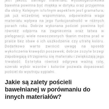
jest jakość samego materiału; wysokogatunkowa
bawełna powinna być miękka w dotyku oraz przyjemna
dla skóry. Kolejnym istotnym aspektem jest gramatura;
jak już wcześniej wspomniano, odpowiednia waga
materiału wpływa na jego funkcjonalność w różnych
porach roku. Dobrze wykonana pościel powinna być
również odporna na zagniecenia oraz łatwa w
pielęgnacji; wiele nowoczesnych tkanin można prać w
pralce bez obaw o ich uszkodzenie czy utratę koloru.
Dodatkowo warto zwrócić uwagę na sposób
wykończenia krawędzi poszewek; dobrze zszyte brzegi
zapobiegają strzępieniu się materiału i zwiększają jego
trwałość. Estetyka również odgrywa ważną rolę;
szeroki wybór wzorów i kolorów pozwala dopasować
pościel do wystroju sypialni.
Jakie są zalety pościeli
bawełnianej w porównaniu do
innych materiałów?