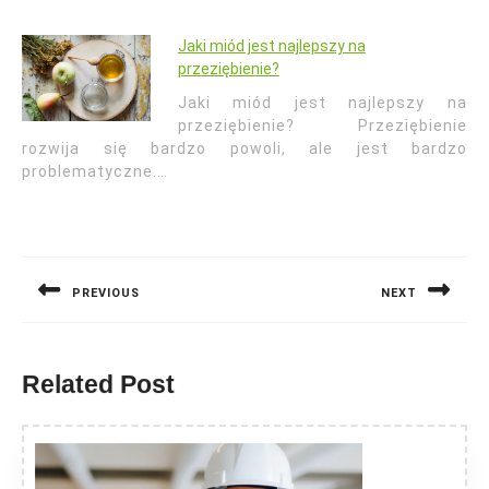
Jaki miód jest najlepszy na
przeziębienie?
Jaki miód jest najlepszy na
przeziębienie? Przeziębienie
rozwija się bardzo powoli, ale jest bardzo
problematyczne.…
Nawigacja
wpisu
PREVIOUS
NEXT
Previous
Next
post:
post:
Related Post