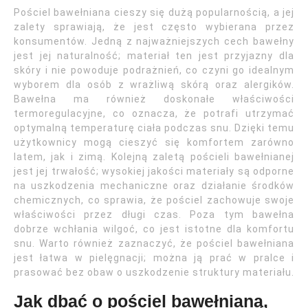
Pościel bawełniana cieszy się dużą popularnością, a jej
zalety sprawiają, że jest często wybierana przez
konsumentów. Jedną z najważniejszych cech bawełny
jest jej naturalność; materiał ten jest przyjazny dla
skóry i nie powoduje podrażnień, co czyni go idealnym
wyborem dla osób z wrażliwą skórą oraz alergików.
Bawełna ma również doskonałe właściwości
termoregulacyjne, co oznacza, że potrafi utrzymać
optymalną temperaturę ciała podczas snu. Dzięki temu
użytkownicy mogą cieszyć się komfortem zarówno
latem, jak i zimą. Kolejną zaletą pościeli bawełnianej
jest jej trwałość; wysokiej jakości materiały są odporne
na uszkodzenia mechaniczne oraz działanie środków
chemicznych, co sprawia, że pościel zachowuje swoje
właściwości przez długi czas. Poza tym bawełna
dobrze wchłania wilgoć, co jest istotne dla komfortu
snu. Warto również zaznaczyć, że pościel bawełniana
jest łatwa w pielęgnacji; można ją prać w pralce i
prasować bez obaw o uszkodzenie struktury materiału.
Jak dbać o pościel bawełnianą,