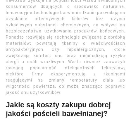
nawozów zyskuje na popularności wśród świadomych
konsumentów dbających o środowisko naturalne.
Innowacyjne technologie barwienia tkanin pozwalają na
uzyskanie intensywnych kolorów bez użycia
szkodliwych substancji chemicznych, co wpływa na
bezpieczeństwo użytkowania produktów końcowych.
Ponadto rozwijają się technologie związane z obróbką
materiałów; powstają tkaniny o właściwościach
antybakteryjnych czy hipoalergicznych, które
zwiększają komfort snu oraz minimalizują ryzyko
alergii u osób wrażliwych. Warto również zauważyć
rosnącą popularność inteligentnych tekstyliów;
niektóre firmy eksperymentują z tkaninami
reagującymi na zmiany temperatury ciała lub
wilgotności powietrza, co może znacząco poprawić
jakość snu użytkowników.
Jakie są koszty zakupu dobrej
jakości pościeli bawełnianej?