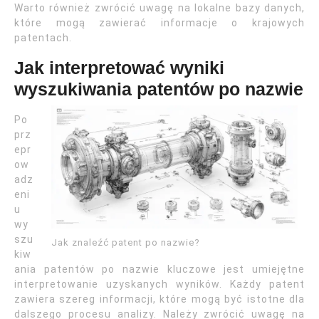
Warto również zwrócić uwagę na lokalne bazy danych,
które mogą zawierać informacje o krajowych
patentach.
Jak interpretować wyniki
wyszukiwania patentów po nazwie
Po
prz
epr
ow
adz
eni
u
wy
szu
Jak znaleźć patent po nazwie?
kiw
ania patentów po nazwie kluczowe jest umiejętne
interpretowanie uzyskanych wyników. Każdy patent
zawiera szereg informacji, które mogą być istotne dla
dalszego procesu analizy. Należy zwrócić uwagę na