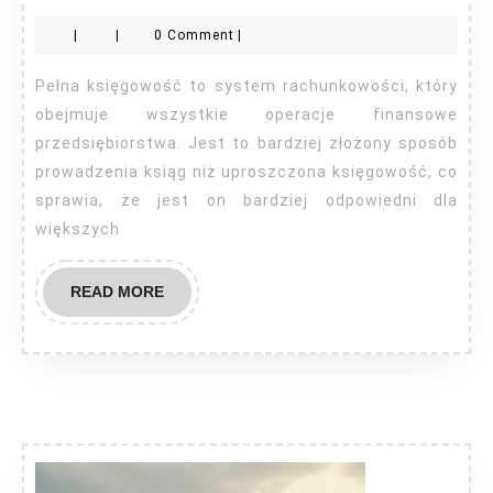
ks
|
|
0 Comment
|
co
to
Pełna księgowość to system rachunkowości, który
jes
obejmuje wszystkie operacje finansowe
przedsiębiorstwa. Jest to bardziej złożony sposób
prowadzenia ksiąg niż uproszczona księgowość, co
sprawia, że jest on bardziej odpowiedni dla
większych
READ
READ MORE
MORE