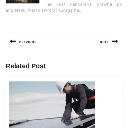
jak jest kancelaria prawna po
angielsku, warto zwrócić uwagę na…
Nawigacja
wpisu
PREVIOUS
NEXT
Previous
Next
post:
post:
Related Post