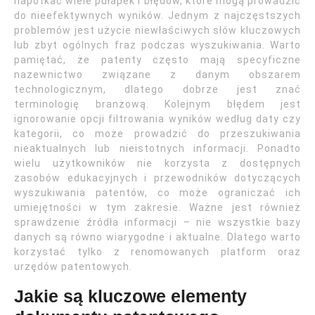
napotkać wiele pułapek i błędów, które mogą prowadzić
do nieefektywnych wyników. Jednym z najczęstszych
problemów jest użycie niewłaściwych słów kluczowych
lub zbyt ogólnych fraz podczas wyszukiwania. Warto
pamiętać, że patenty często mają specyficzne
nazewnictwo związane z danym obszarem
technologicznym, dlatego dobrze jest znać
terminologię branżową. Kolejnym błędem jest
ignorowanie opcji filtrowania wyników według daty czy
kategorii, co może prowadzić do przeszukiwania
nieaktualnych lub nieistotnych informacji. Ponadto
wielu użytkowników nie korzysta z dostępnych
zasobów edukacyjnych i przewodników dotyczących
wyszukiwania patentów, co może ograniczać ich
umiejętności w tym zakresie. Ważne jest również
sprawdzenie źródła informacji – nie wszystkie bazy
danych są równo wiarygodne i aktualne. Dlatego warto
korzystać tylko z renomowanych platform oraz
urzędów patentowych.
Jakie są kluczowe elementy