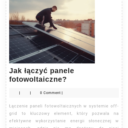
Jak łączyć panele
Jak
fotowoltaiczne?
łączyć
|
|
0 Comment
|
panele
fotowoltaiczne?
Łączenie paneli fotowoltaicznych w systemie off-
grid to kluczowy element, który pozwala na
efektywne wykorzystanie energii słonecznej w