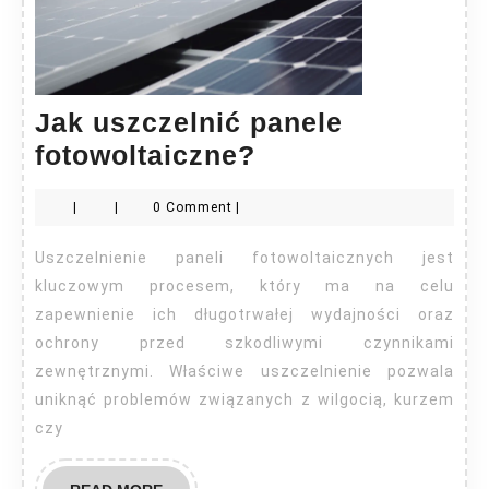
Jak uszczelnić panele
Jak
fotowoltaiczne?
uszczelnić
|
|
0 Comment
|
panele
fotowoltaiczne?
Uszczelnienie paneli fotowoltaicznych jest
kluczowym procesem, który ma na celu
zapewnienie ich długotrwałej wydajności oraz
ochrony przed szkodliwymi czynnikami
zewnętrznymi. Właściwe uszczelnienie pozwala
uniknąć problemów związanych z wilgocią, kurzem
czy