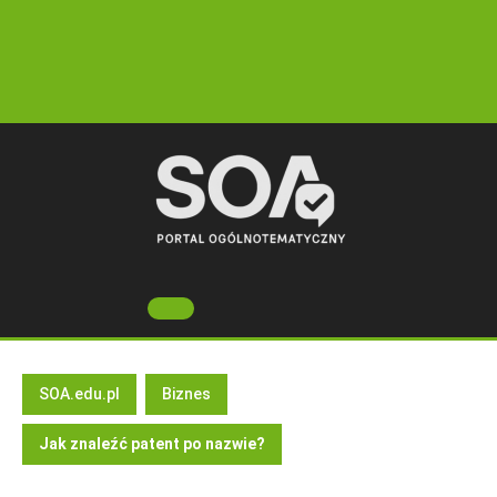
Skip
to
content
Open
Button
SOA.edu.pl
Biznes
Jak znaleźć patent po nazwie?