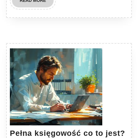
READ
READ MORE
MORE
Pe
Pełna księgowość co to jest?