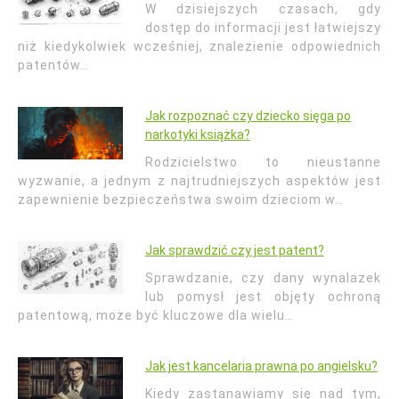
W dzisiejszych czasach, gdy
dostęp do informacji jest łatwiejszy
niż kiedykolwiek wcześniej, znalezienie odpowiednich
patentów…
Jak rozpoznać czy dziecko sięga po
narkotyki książka?
Rodzicielstwo to nieustanne
wyzwanie, a jednym z najtrudniejszych aspektów jest
zapewnienie bezpieczeństwa swoim dzieciom w…
Jak sprawdzić czy jest patent?
Sprawdzanie, czy dany wynalazek
lub pomysł jest objęty ochroną
patentową, może być kluczowe dla wielu…
Jak jest kancelaria prawna po angielsku?
Kiedy zastanawiamy się nad tym,