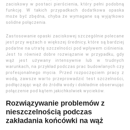
zaciskowy w postaci pierścienia, który pełni podobną
funkcję. W takich przypadkach dodatkowa opaska
może być zbędna, chyba że wymagane są wyjątkowo
solidne połączenia.
Zastosowanie opaski zaciskowej szczególnie polecane
jest przy wężach o większej średnicy, które są bardziej
podatne na utratę szczelności pod wpływem ciśnienia.
Jest to również dobre rozwiązanie w przypadku, gdy
wąż jest używany intensywnie lub w trudnych
warunkach, na przykład podczas prac budowlanych czy
profesjonalnego mycia. Przed rozpoczęciem pracy z
wodą, zawsze warto przeprowadzić test szczelności,
podłączając wąż do źródła wody i dokładnie obserwując
połączenie pod kątem jakichkolwiek wycieków.
Rozwiązywanie problemów z
nieszczelnością podczas
zakładania końcówki na wąż