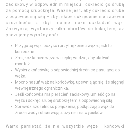
zaciskowy w odpowiednim miejscu i dokręcić go śrubą
za pomocą śrubokręta. Ważne jest, aby dokręcić śrubę
z odpowiednią siłą – zbyt słabe dokręcenie nie zapewni
szczelności, a zbyt mocne może uszkodzić wąż.
Zazwyczaj wystarczy kilka obrotów śrubokrętem, aż
poczujemy wyraźny opór.
Przygotuj wąż: oczyść i przytnij koniec węża, jeśli to
konieczne.
Zmiękcz koniec węża w ciepłej wodzie, aby ułatwić
montaż.
Wybierz końcówkę o odpowiedniej średnicy, pasującej do
węża.
Mocno nasuń wąż na końcówkę, upewniając się, że sięgnął
wewnętrznego ogranicznika.
Jeśli końcówka ma pierścień zaciskowy, umieść go na
wężu i dokręć śrubę śrubokrętem z odpowiednią siłą.
Sprawdź szczelność połączenia, podłączając wąż do
źródła wody i obserwując, czy nie ma wycieków.
Warto pamiętać, że nie wszystkie węże i końcówki