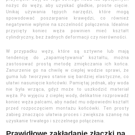
nożyc do węży, aby uzyskać gładkie, proste cięcie.
Unikaj używania tępych narzędzi, które mogą
spowodować poszarpanie krawędzi, co również
negatywnie wpłynie na szczelność połączenia. Idealnie
przycięty koniec węża powinien mieć kształt
cylindryczny, bez żadnych deformacji czy nierówności.
W przypadku węży, które są sztywne lub mają
tendencję do „zapamiętywania” kształtu, można
zastosować prostą metodę zmiękczania ich końca.
Zanurzenie go na chwilę w ciepłej wodzie sprawi, że
guma lub tworzywo stanie się bardziej elastyczne, co
ułatwi nasunięcie końcówki. Pamiętaj jednak, aby woda
nie była wrząca, gdyż może to uszkodzić materiał
węża. Po wyjęciu z ciepłej wody, delikatnie rozprowadź
koniec węża palcami, aby nadać mu odpowiedni kształt
przed rozpoczęciem montażu końcówki. Ten prosty
zabieg znacząco ułatwia proces i zwiększa szansę na
uzyskanie trwałego i szczelnego połączenia.
Prawidłowe zakładanie złączki na