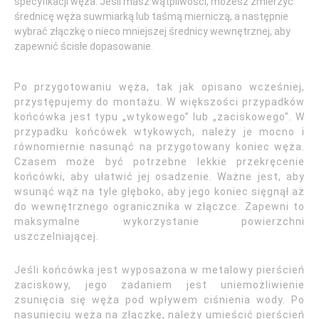
specyfikacji węża. Jeśli masz wątpliwości, możesz zmierzyć
średnicę węża suwmiarką lub taśmą mierniczą, a następnie
wybrać złączkę o nieco mniejszej średnicy wewnętrznej, aby
zapewnić ścisłe dopasowanie.
Po przygotowaniu węża, tak jak opisano wcześniej,
przystępujemy do montażu. W większości przypadków
końcówka jest typu „wtykowego” lub „zaciskowego”. W
przypadku końcówek wtykowych, należy je mocno i
równomiernie nasunąć na przygotowany koniec węża.
Czasem może być potrzebne lekkie przekręcenie
końcówki, aby ułatwić jej osadzenie. Ważne jest, aby
wsunąć wąż na tyle głęboko, aby jego koniec sięgnął aż
do wewnętrznego ogranicznika w złączce. Zapewni to
maksymalne wykorzystanie powierzchni
uszczelniającej.
Jeśli końcówka jest wyposażona w metalowy pierścień
zaciskowy, jego zadaniem jest uniemożliwienie
zsunięcia się węża pod wpływem ciśnienia wody. Po
nasunięciu węża na złączkę, należy umieścić pierścień