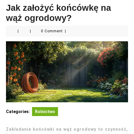
Jak założyć końcówkę na
wąż ogrodowy?
|
|
0 Comment
|
Categories:
Rolnictwo
Zakładanie końcówki na wąż ogrodowy to czynność,