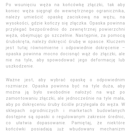
Po wsunięciu węża na końcówkę złączki, tak aby
koniec węża sięgnął do wewnętrznego ogranicznika,
należy umieścić opaskę zaciskową na wężu, na
wysokości, gdzie kończy się złączka. Opaska powinna
przylegać bezpośrednio do zewnętrznej powierzchni
węża, obejmując go szczelnie. Następnie, za pomocą
śrubokręta, należy dokręcić śrubę w opasce. Kluczem
jest tutaj równomierne i odpowiednie dokręcenie –
opaska powinna mocno docisnąć wąż do złączki, ale
nie na tyle, aby spowodować jego deformację lub
uszkodzenie.
Ważne jest, aby wybrać opaskę o odpowiednim
rozmiarze. Opaska powinna być na tyle duża, aby
można ją było swobodnie nałożyć na wąż po
zamontowaniu złączki, ale jednocześnie na tyle mała,
aby po dokręceniu śruby ściśle przylegała do węża. W
sklepach ogrodniczych i marketach budowlanych
dostępne są opaski o regulowanym zakresie średnic,
co ułatwia dopasowanie. Pamiętaj, że niektóre
końcówki posiadają już wbudowany mechanizm