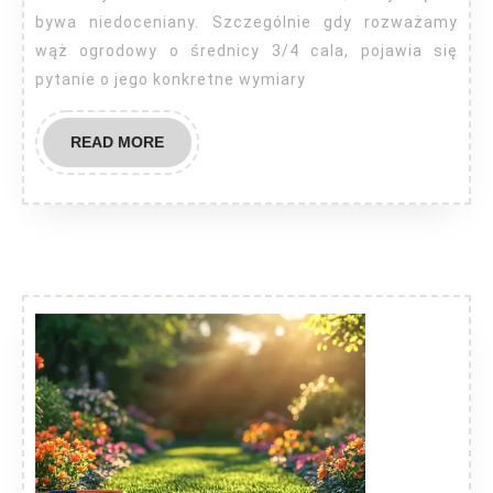
bywa niedoceniany. Szczególnie gdy rozważamy
wąż ogrodowy o średnicy 3/4 cala, pojawia się
pytanie o jego konkretne wymiary
READ
READ MORE
MORE