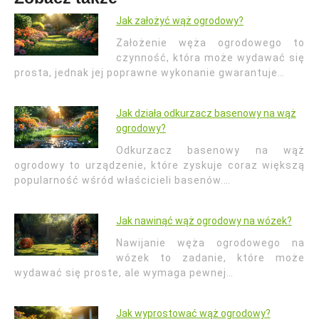
Jak założyć wąż ogrodowy?
Założenie węża ogrodowego to
czynność, która może wydawać się
prosta, jednak jej poprawne wykonanie gwarantuje…
Jak działa odkurzacz basenowy na wąż
ogrodowy?
Odkurzacz basenowy na wąż
ogrodowy to urządzenie, które zyskuje coraz większą
popularność wśród właścicieli basenów.…
Jak nawinąć wąż ogrodowy na wózek?
Nawijanie węża ogrodowego na
wózek to zadanie, które może
wydawać się proste, ale wymaga pewnej…
Jak wyprostować wąż ogrodowy?