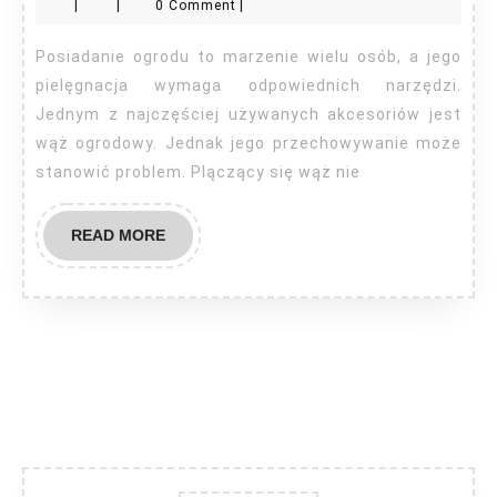
|
|
0 Comment
|
uchwyt
na
Posiadanie ogrodu to marzenie wielu osób, a jego
wąż
pielęgnacja wymaga odpowiednich narzędzi.
ogrodowy?
Jednym z najczęściej używanych akcesoriów jest
wąż ogrodowy. Jednak jego przechowywanie może
stanowić problem. Plączący się wąż nie
READ
READ MORE
MORE