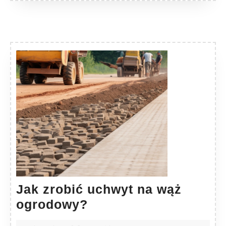
Jak zrobić uchwyt na wąż
Jak
ogrodowy?
zrobić