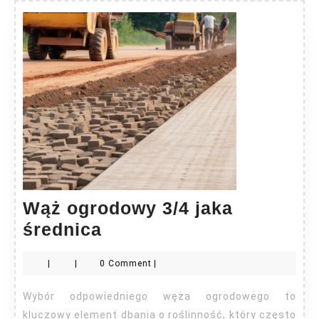
Wąż ogrodowy 3/4 jaka
Wąż
średnica
ogrodowy
|
|
0 Comment
|
3/4
jaka
Wybór odpowiedniego węża ogrodowego to
średnica
kluczowy element dbania o roślinność, który często