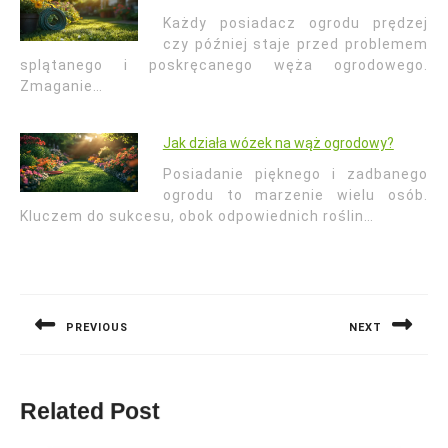
Każdy posiadacz ogrodu prędzej
czy później staje przed problemem
splątanego i poskręcanego węża ogrodowego.
Zmaganie…
Jak działa wózek na wąż ogrodowy?
Posiadanie pięknego i zadbanego
ogrodu to marzenie wielu osób.
Kluczem do sukcesu, obok odpowiednich roślin…
Nawigacja
wpisu
PREVIOUS
NEXT
Previous
Next
post:
post:
Related Post