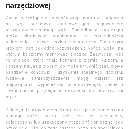
narzędziowej
Zanim przystąpimy do właściwego montażu końcówki
na wąż ogrodowy, kluczowe jest odpowiednie
przygotowanie samego węża. Zaniedbanie tego etapu
może skutkować problemami ze szczelnością
połączenia, a nawet uszkodzeniem węża. Pierwszym
krokiem jest dokładne oczyszczenie końca węża, na
którym będziemy montować złączkę. Zazwyczaj jest
to miejsce, które miało kontakt z ziemią, kurzem, a
czasem nawet z błotem, co może utrudnić prawidłowe
osadzenie końcówki i uzyskanie idealnego docisku.
Wszelkie zanieczyszczenia mogą działać jak
niepożądane wypełnienie, uniemożliwiając pełne i
równomierne przyleganie uszczelki do powierzchni
węża.
Kolejnym istotnym elementem jest sprawdzenie stanu
samego końca węża. Jeśli jest on zgnieciony,
spłaszczony lub uszkodzony, może być konieczne jego
przycięcie. Użyj do tego ostrego noża lub specjalnych