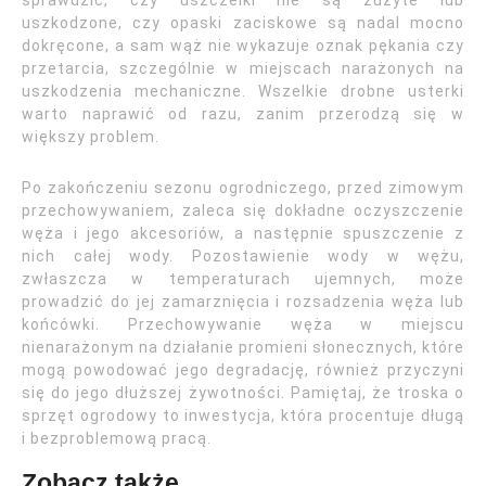
sprawdzić, czy uszczelki nie są zużyte lub
uszkodzone, czy opaski zaciskowe są nadal mocno
dokręcone, a sam wąż nie wykazuje oznak pękania czy
przetarcia, szczególnie w miejscach narażonych na
uszkodzenia mechaniczne. Wszelkie drobne usterki
warto naprawić od razu, zanim przerodzą się w
większy problem.
Po zakończeniu sezonu ogrodniczego, przed zimowym
przechowywaniem, zaleca się dokładne oczyszczenie
węża i jego akcesoriów, a następnie spuszczenie z
nich całej wody. Pozostawienie wody w wężu,
zwłaszcza w temperaturach ujemnych, może
prowadzić do jej zamarznięcia i rozsadzenia węża lub
końcówki. Przechowywanie węża w miejscu
nienarażonym na działanie promieni słonecznych, które
mogą powodować jego degradację, również przyczyni
się do jego dłuższej żywotności. Pamiętaj, że troska o
sprzęt ogrodowy to inwestycja, która procentuje długą
i bezproblemową pracą.
Zobacz także