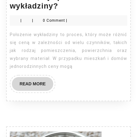
Ile
wykładziny?
kosztuje
|
|
0 Comment
|
położenie
wykładziny?
Położenie wykładziny to proces, który może różnić
się ceną w zależności od wielu czynników, takich
jak rodzaj pomieszczenia, powierzchnia oraz
wybrany materiał. W przypadku mieszkań i domów
jednorodzinnych ceny mogą
READ
READ MORE
MORE