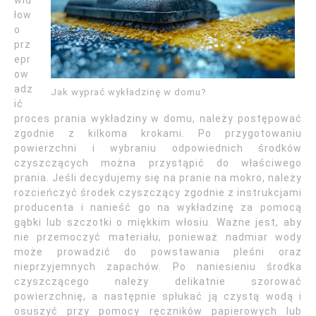
wid
łow
o
prz
epr
ow
adz
Jak wyprać wykładzinę w domu?
ić
proces prania wykładziny w domu, należy postępować
zgodnie z kilkoma krokami. Po przygotowaniu
powierzchni i wybraniu odpowiednich środków
czyszczących można przystąpić do właściwego
prania. Jeśli decydujemy się na pranie na mokro, należy
rozcieńczyć środek czyszczący zgodnie z instrukcjami
producenta i nanieść go na wykładzinę za pomocą
gąbki lub szczotki o miękkim włosiu. Ważne jest, aby
nie przemoczyć materiału, ponieważ nadmiar wody
może prowadzić do powstawania pleśni oraz
nieprzyjemnych zapachów. Po naniesieniu środka
czyszczącego należy delikatnie szorować
powierzchnię, a następnie spłukać ją czystą wodą i
osuszyć przy pomocy ręczników papierowych lub