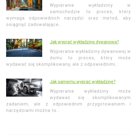
Wypieranie wykładziny w
samochodzie to proces, który
wymaga odpowiednich narzędzi oraz metod, aby
osiągnąć zadowalające…
Jak wyprać wykładzinę dywanową?
Wypieranie wykładziny dywanowej w
domu to proces, który może
wydawać się skomplikowany, ale z odpowiednimi…
Jak samemu wyprać wykładzinę?
Wypieranie wykładziny może
wydawać się skomplikowanym
zadaniem, ale z odpowiednim przygotowaniem i
narzędziami można to…
Nawigacja