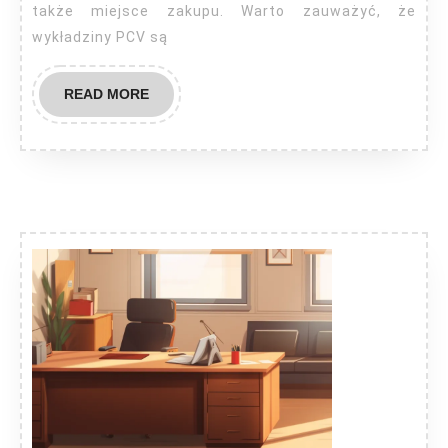
także miejsce zakupu. Warto zauważyć, że
wykładziny PCV są
READ
READ MORE
MORE