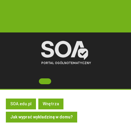
Skip
to
content
Open
Button
SOA.edu.pl
Wnętrza
Jak wyprać wykładzinę w domu?