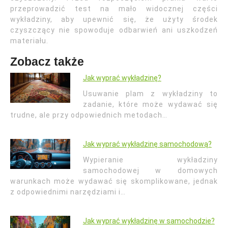
przeprowadzić test na mało widocznej części
wykładziny, aby upewnić się, że użyty środek
czyszczący nie spowoduje odbarwień ani uszkodzeń
materiału.
Zobacz także
Jak wyprać wykładzinę?
Usuwanie plam z wykładziny to
zadanie, które może wydawać się
trudne, ale przy odpowiednich metodach…
Jak wyprać wykładzinę samochodową?
Wypieranie wykładziny
samochodowej w domowych
warunkach może wydawać się skomplikowane, jednak
z odpowiednimi narzędziami i…
Jak wyprać wykładzinę w samochodzie?