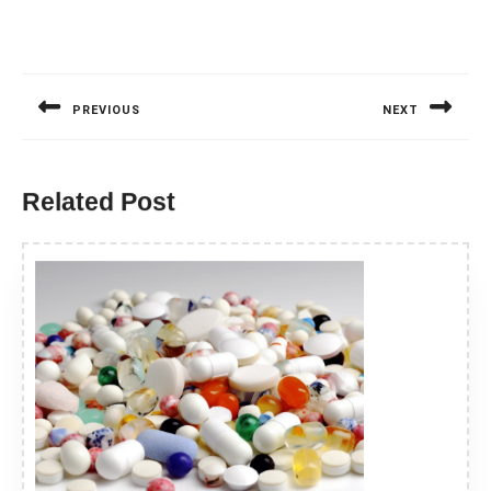
Nawigacja
wpisu
PREVIOUS
NEXT
Previous
Next
post:
post:
Related Post