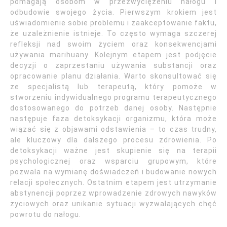
pomagają osobom w przezwyciężeniu nałogu i
odbudowie swojego życia. Pierwszym krokiem jest
uświadomienie sobie problemu i zaakceptowanie faktu,
że uzależnienie istnieje. To często wymaga szczerej
refleksji nad swoim życiem oraz konsekwencjami
używania marihuany. Kolejnym etapem jest podjęcie
decyzji o zaprzestaniu używania substancji oraz
opracowanie planu działania. Warto skonsultować się
ze specjalistą lub terapeutą, który pomoże w
stworzeniu indywidualnego programu terapeutycznego
dostosowanego do potrzeb danej osoby. Następnie
następuje faza detoksykacji organizmu, która może
wiązać się z objawami odstawienia – to czas trudny,
ale kluczowy dla dalszego procesu zdrowienia. Po
detoksykacji ważne jest skupienie się na terapii
psychologicznej oraz wsparciu grupowym, które
pozwala na wymianę doświadczeń i budowanie nowych
relacji społecznych. Ostatnim etapem jest utrzymanie
abstynencji poprzez wprowadzenie zdrowych nawyków
życiowych oraz unikanie sytuacji wyzwalających chęć
powrotu do nałogu.