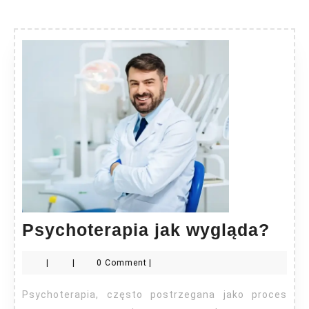
Psyc
Psychoterapia jak wygląda?
jak
|
|
0 Comment
|
wyg
Psychoterapia, często postrzegana jako proces