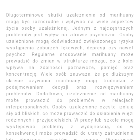
Długoterminowe skutki uzależnienia od marihuany
mogą być różnorodne i wpływać na wiele aspektów
życia osoby uzależnionej. Jednym z najczęstszych
problemów jest wpływ na zdrowie psychiczne. Osoby
uzależnione mogą doświadczać zwiększonego ryzyka
wystąpienia zaburzeń lękowych, depresji czy nawet
psychoz. Regularne stosowanie marihuany może
prowadzić do zmian w strukturze mózgu, co z kolei
wpływa na zdolności poznawcze, pamięć oraz
koncentrację. Wiele osób zauważa, że po dłuższym
okresie używania marihuany mają trudności z
podejmowaniem decyzji oraz rozwiązywaniem
problemów. Dodatkowo, uzależnienie od marihuany
może prowadzić do problemów w relacjach
interpersonalnych. Osoby uzależnione często izolują
się od bliskich, co może prowadzić do osłabienia więzi
rodzinnych i przyjacielskich. W pracy lub szkole mogą
występować problemy z wydajnością, co w
konsekwencji może prowadzić do utraty zatrudnienia
lub obniżenia wyników w nauce. Długotrwałe