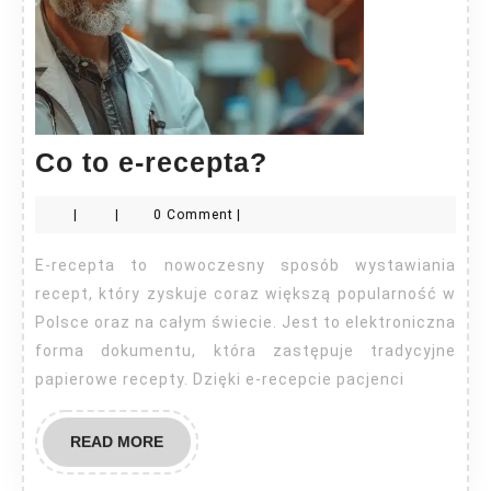
Co
Co to e-recepta?
to
|
|
0 Comment
|
e-
recepta?
E-recepta to nowoczesny sposób wystawiania
recept, który zyskuje coraz większą popularność w
Polsce oraz na całym świecie. Jest to elektroniczna
forma dokumentu, która zastępuje tradycyjne
papierowe recepty. Dzięki e-recepcie pacjenci
READ
READ MORE
MORE