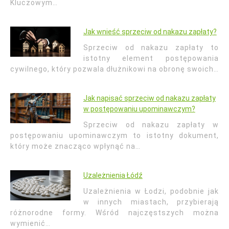
Kluczowym…
Jak wnieść sprzeciw od nakazu zapłaty?
Sprzeciw od nakazu zapłaty to
istotny element postępowania
cywilnego, który pozwala dłużnikowi na obronę swoich…
Jak napisać sprzeciw od nakazu zapłaty
w postępowaniu upominawczym?
Sprzeciw od nakazu zapłaty w
postępowaniu upominawczym to istotny dokument,
który może znacząco wpłynąć na…
Uzależnienia Łódź
Uzależnienia w Łodzi, podobnie jak
w innych miastach, przybierają
różnorodne formy. Wśród najczęstszych można
wymienić…