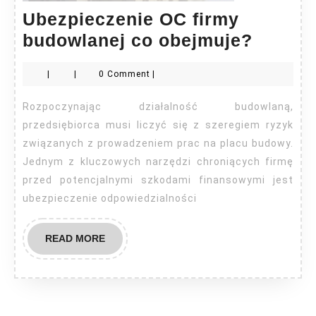
Ubezpieczenie OC firmy
Ubezpi
budowlanej co obejmuje?
OC
|
|
0 Comment
|
firmy
budowl
Rozpoczynając działalność budowlaną,
co
przedsiębiorca musi liczyć się z szeregiem ryzyk
obejmu
związanych z prowadzeniem prac na placu budowy.
Jednym z kluczowych narzędzi chroniących firmę
przed potencjalnymi szkodami finansowymi jest
ubezpieczenie odpowiedzialności
READ
READ MORE
MORE