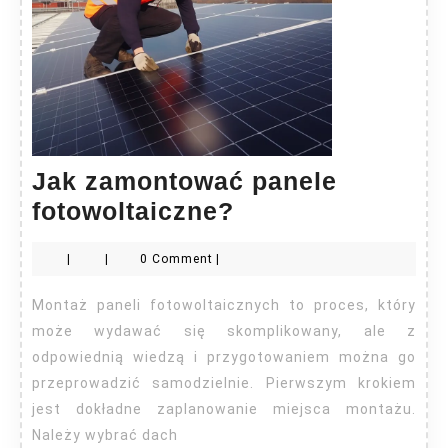
Jak zamontować panele
Jak
fotowoltaiczne?
zamontować
|
|
0 Comment
|
panele
fotowoltaiczne?
Montaż paneli fotowoltaicznych to proces, który
może wydawać się skomplikowany, ale z
odpowiednią wiedzą i przygotowaniem można go
przeprowadzić samodzielnie. Pierwszym krokiem
jest dokładne zaplanowanie miejsca montażu.
Należy wybrać dach