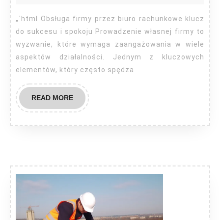
przez
biuro
„`html Obsługa firmy przez biuro rachunkowe klucz
rachunkowe
do sukcesu i spokoju Prowadzenie własnej firmy to
wyzwanie, które wymaga zaangażowania w wiele
aspektów działalności. Jednym z kluczowych
elementów, który często spędza
READ
READ MORE
MORE