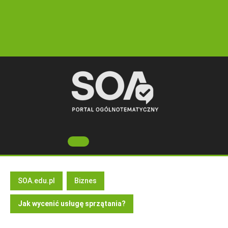
Skip
to
content
Open
Button
SOA.edu.pl
Biznes
Jak wycenić usługę sprzątania?