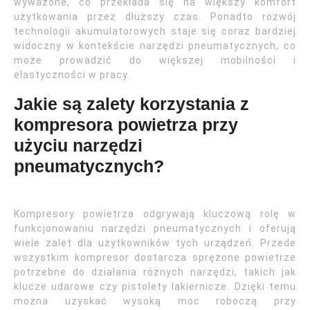
wyważone, co przekłada się na większy komfort
użytkowania przez dłuższy czas. Ponadto rozwój
technologii akumulatorowych staje się coraz bardziej
widoczny w kontekście narzędzi pneumatycznych, co
może prowadzić do większej mobilności i
elastyczności w pracy.
Jakie są zalety korzystania z
kompresora powietrza przy
użyciu narzędzi
pneumatycznych?
Kompresory powietrza odgrywają kluczową rolę w
funkcjonowaniu narzędzi pneumatycznych i oferują
wiele zalet dla użytkowników tych urządzeń. Przede
wszystkim kompresor dostarcza sprężone powietrze
potrzebne do działania różnych narzędzi, takich jak
klucze udarowe czy pistolety lakiernicze. Dzięki temu
można uzyskać wysoką moc roboczą przy