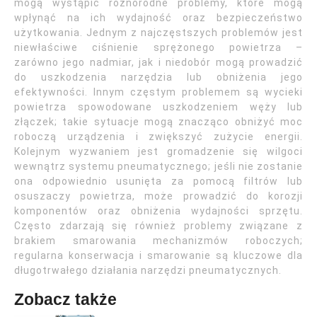
mogą wystąpić różnorodne problemy, które mogą
wpłynąć na ich wydajność oraz bezpieczeństwo
użytkowania. Jednym z najczęstszych problemów jest
niewłaściwe ciśnienie sprężonego powietrza –
zarówno jego nadmiar, jak i niedobór mogą prowadzić
do uszkodzenia narzędzia lub obniżenia jego
efektywności. Innym częstym problemem są wycieki
powietrza spowodowane uszkodzeniem węży lub
złączek; takie sytuacje mogą znacząco obniżyć moc
roboczą urządzenia i zwiększyć zużycie energii.
Kolejnym wyzwaniem jest gromadzenie się wilgoci
wewnątrz systemu pneumatycznego; jeśli nie zostanie
ona odpowiednio usunięta za pomocą filtrów lub
osuszaczy powietrza, może prowadzić do korozji
komponentów oraz obniżenia wydajności sprzętu.
Często zdarzają się również problemy związane z
brakiem smarowania mechanizmów roboczych;
regularna konserwacja i smarowanie są kluczowe dla
długotrwałego działania narzędzi pneumatycznych.
Zobacz także