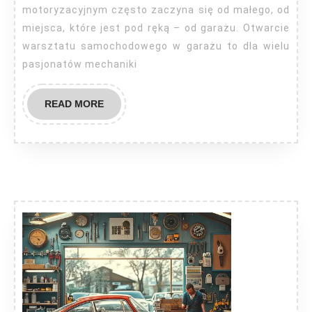
w
motoryzacyjnym często zaczyna się od małego, od
garażu
miejsca, które jest pod ręką – od garażu. Otwarcie
warsztatu samochodowego w garażu to dla wielu
pasjonatów mechaniki
READ
READ MORE
MORE