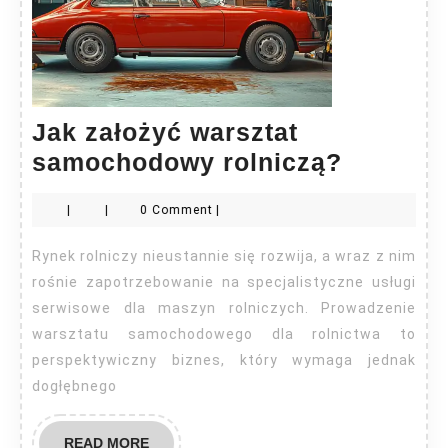
Jak założyć warsztat
Jak
samochodowy rolniczą?
założyć
|
|
0 Comment
|
warszta
samoch
Rynek rolniczy nieustannie się rozwija, a wraz z nim
rolniczą
rośnie zapotrzebowanie na specjalistyczne usługi
serwisowe dla maszyn rolniczych. Prowadzenie
warsztatu samochodowego dla rolnictwa to
perspektywiczny biznes, który wymaga jednak
dogłębnego
READ
READ MORE