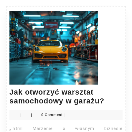
Jak otworzyć warsztat
Jak
samochodowy w garażu?
otworz
|
|
0 Comment
|
warszta
samoc
„`html Marzenie o własnym biznesie