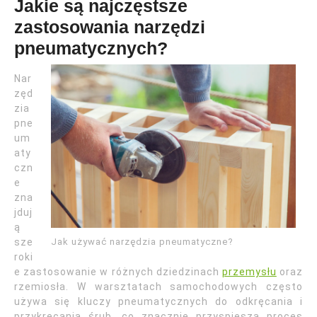
Jakie są najczęstsze
zastosowania narzędzi
pneumatycznych?
Nar
zęd
zia
pne
um
aty
czn
e
zna
jduj
ą
Jak używać narzędzia pneumatyczne?
sze
roki
e zastosowanie w różnych dziedzinach
przemysłu
oraz
rzemiosła. W warsztatach samochodowych często
używa się kluczy pneumatycznych do odkręcania i
przykręcania śrub, co znacznie przyspiesza proces