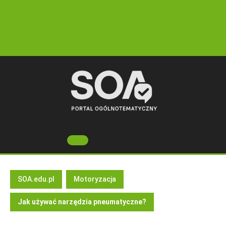
Skip
to
content
Open
Button
SOA.edu.pl
Motoryzacja
Jak używać narzędzia pneumatyczne?