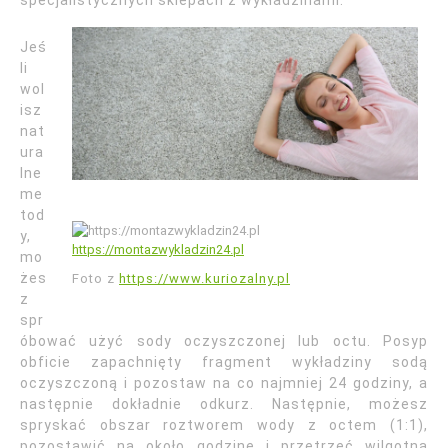
specjalistycznych sklepach z wykładzinami.
Jeś
li
wol
isz
nat
ura
lne
me
tod
y,
https://montazwykladzin24.pl
mo
żes
Foto z
https://www.kuriozalny.pl
z
spr
óbować użyć sody oczyszczonej lub octu. Posyp
obficie zapachnięty fragment wykładziny sodą
oczyszczoną i pozostaw na co najmniej 24 godziny, a
następnie dokładnie odkurz. Następnie, możesz
spryskać obszar roztworem wody z octem (1:1),
pozostawić na około godzinę i przetrzeć wilgotną