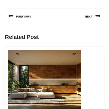
Nawigacja
wpisu
PREVIOUS
NEXT
Previous
Next
post:
post:
Related Post