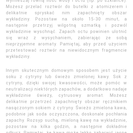
Wymieszaj równą ilość wody i octu (np. po szklance).
Możesz przelać roztwór do butelki z atomizerem i
delikatnie spryskać nim zapachnięty obszar
wykładziny. Pozostaw na około 15-30 minut, a
następnie przetrzyj wilgotną szmatką i pozwól
wykładzinie wyschnąć. Zapach octu powinien ulotnić
się wraz z wysychaniem, zabierając ze sobą
nieprzyjemne aromaty. Pamiętaj, aby przed użyciem
przetestować roztwór na niewidocznym fragmencie
wykładziny.
Innym skutecznym domowym sposobem jest użycie
soku z cytryny lub świeżo zmielonej kawy. Sok z
cytryny, dzięki swojej kwasowości, może pomóc w
neutralizacji niektórych zapachów, a dodatkowo nadaje
wykładzinie świeży, cytrusowy aromat. Możesz
delikatnie przetrzeć zapachnięty obszar ręcznikiem
nasączonym sokiem z cytryny. Świeżo zmielona kawa,
podobnie jak soda oczyszczona, doskonale pochłania
zapachy. Rozsyp suchą, mieloną kawę na wykładzinie,
pozostaw na kilka godzin, a następnie dokładnie
odkurz. Pamiętaj, że kawa może lekko zabarwić jasne