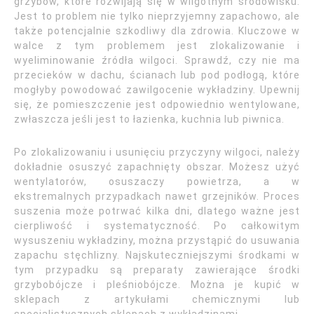
grzybów, które rozwijają się w wilgotnym środowisku.
Jest to problem nie tylko nieprzyjemny zapachowo, ale
także potencjalnie szkodliwy dla zdrowia. Kluczowe w
walce z tym problemem jest zlokalizowanie i
wyeliminowanie źródła wilgoci. Sprawdź, czy nie ma
przecieków w dachu, ścianach lub pod podłogą, które
mogłyby powodować zawilgocenie wykładziny. Upewnij
się, że pomieszczenie jest odpowiednio wentylowane,
zwłaszcza jeśli jest to łazienka, kuchnia lub piwnica.
Po zlokalizowaniu i usunięciu przyczyny wilgoci, należy
dokładnie osuszyć zapachnięty obszar. Możesz użyć
wentylatorów, osuszaczy powietrza, a w
ekstremalnych przypadkach nawet grzejników. Proces
suszenia może potrwać kilka dni, dlatego ważne jest
cierpliwość i systematyczność. Po całkowitym
wysuszeniu wykładziny, można przystąpić do usuwania
zapachu stęchlizny. Najskuteczniejszymi środkami w
tym przypadku są preparaty zawierające środki
grzybobójcze i pleśniobójcze. Można je kupić w
sklepach z artykułami chemicznymi lub