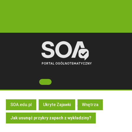
Skip
to
content
Open
Button
SOA.edu.pl
Ukryte Zajawki
,
Wnętrza
Jak usunąć przykry zapach z wykładziny?