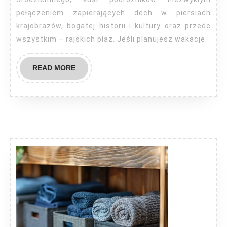
połączeniem zapierających dech w piersiach
krajobrazów, bogatej historii i kultury oraz przede
wszystkim – rajskich plaż. Jeśli planujesz wakacje
READ
READ MORE
MORE