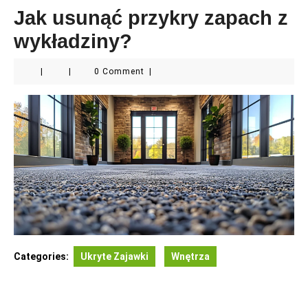
Jak usunąć przykry zapach z
wykładziny?
|
|
0 Comment
|
Categories:
Ukryte Zajawki
Wnętrza