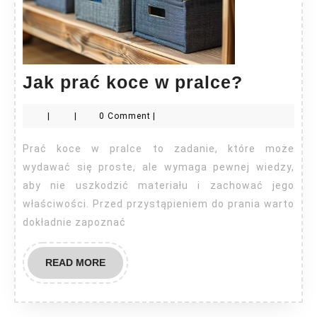
Jak
Jak prać koce w pralce?
prać
|
|
0 Comment
|
koce
w
Prać koce w pralce to zadanie, które może
pralce?
wydawać się proste, ale wymaga pewnej wiedzy,
aby nie uszkodzić materiału i zachować jego
właściwości. Przed przystąpieniem do prania warto
dokładnie zapoznać
READ
READ MORE
MORE