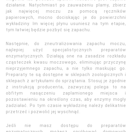
działanie. Natychmiast po zauważeniu plamy, zbierz
jak najwięcej moczu za pomocą ręczników
papierowych, mocno dociskając je do powierzchni
wykładziny. Im więcej płynu usuniesz na tym etapie,
tym łatwiej będzie pozbyć się zapachu.
Następnie, do zneutralizowania zapachu moczu,
najlepiej użyć specjalistycznych preparatów
enzymatycznych. Działają one na zasadzie rozkładu
cząsteczek kwasu moczowego, eliminując przyczynę
nieprzyjemnego zapachu, a nie tylko maskując go.
Preparaty te są dostępne w sklepach zoologicznych i
sklepach z artykułami do sprzątania. Stosuj je zgodnie
z instrukcją producenta, zazwyczaj polega to na
obfitym nasączeniu zaplamionego miejsca i
pozostawieniu na określony czas, aby enzymy mogły
zadziałać. Po tym czasie wykładzinę należy delikatnie
przetrzeć i pozwolić jej wyschnąć.
Jeśli nie masz dostępu do preparatów
enzymatycznych, możesz spróbować domowych