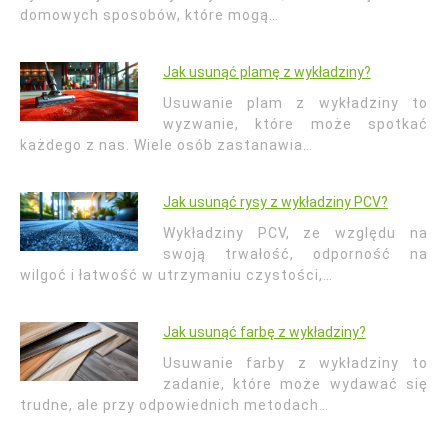
domowych sposobów, które mogą…
Jak usunąć plamę z wykładziny?
Usuwanie plam z wykładziny to
wyzwanie, które może spotkać
każdego z nas. Wiele osób zastanawia…
Jak usunąć rysy z wykładziny PCV?
Wykładziny PCV, ze względu na
swoją trwałość, odporność na
wilgoć i łatwość w utrzymaniu czystości,…
Jak usunąć farbę z wykładziny?
Usuwanie farby z wykładziny to
zadanie, które może wydawać się
trudne, ale przy odpowiednich metodach…