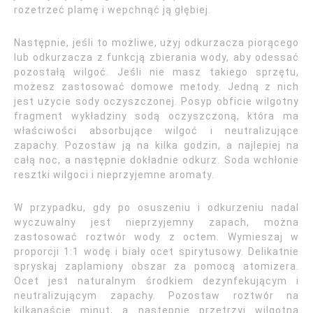
rozetrzeć plamę i wepchnąć ją głębiej.
Następnie, jeśli to możliwe, użyj odkurzacza piorącego
lub odkurzacza z funkcją zbierania wody, aby odessać
pozostałą wilgoć. Jeśli nie masz takiego sprzętu,
możesz zastosować domowe metody. Jedną z nich
jest użycie sody oczyszczonej. Posyp obficie wilgotny
fragment wykładziny sodą oczyszczoną, która ma
właściwości absorbujące wilgoć i neutralizujące
zapachy. Pozostaw ją na kilka godzin, a najlepiej na
całą noc, a następnie dokładnie odkurz. Soda wchłonie
resztki wilgoci i nieprzyjemne aromaty.
W przypadku, gdy po osuszeniu i odkurzeniu nadal
wyczuwalny jest nieprzyjemny zapach, można
zastosować roztwór wody z octem. Wymieszaj w
proporcji 1:1 wodę i biały ocet spirytusowy. Delikatnie
spryskaj zaplamiony obszar za pomocą atomizera.
Ocet jest naturalnym środkiem dezynfekującym i
neutralizującym zapachy. Pozostaw roztwór na
kilkanaście minut, a następnie przetrzyj wilgotną