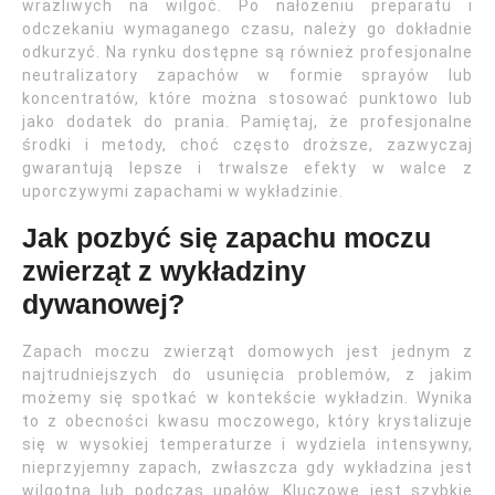
wrażliwych na wilgoć. Po nałożeniu preparatu i
odczekaniu wymaganego czasu, należy go dokładnie
odkurzyć. Na rynku dostępne są również profesjonalne
neutralizatory zapachów w formie sprayów lub
koncentratów, które można stosować punktowo lub
jako dodatek do prania. Pamiętaj, że profesjonalne
środki i metody, choć często droższe, zazwyczaj
gwarantują lepsze i trwalsze efekty w walce z
uporczywymi zapachami w wykładzinie.
Jak pozbyć się zapachu moczu
zwierząt z wykładziny
dywanowej?
Zapach moczu zwierząt domowych jest jednym z
najtrudniejszych do usunięcia problemów, z jakim
możemy się spotkać w kontekście wykładzin. Wynika
to z obecności kwasu moczowego, który krystalizuje
się w wysokiej temperaturze i wydziela intensywny,
nieprzyjemny zapach, zwłaszcza gdy wykładzina jest
wilgotna lub podczas upałów. Kluczowe jest szybkie