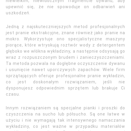
niewielkim, niewidocznym fragmencie dywanu, aby
upewnić się, że nie spowoduje on odbarwień ani
uszkodzeń.
Jedną z najskuteczniejszych metod profesjonalnych
jest pranie ekstrakcyjne, znane również jako pranie na
mokro. Wykorzystuje ono specjalistyczne maszyny
piorące, które wtryskują roztwór wody z detergentem
głęboko we włókna wykładziny, a następnie odsysają go
wraz z rozpuszczonym brudem i zanieczyszczeniami.
Ta metoda pozwala na dogłębne oczyszczenie dywanu
i usunięcie nawet uporczywych zapachów. Wiele firm
sprzątających oferuje profesjonalne pranie wykładzin,
co jest doskonałym rozwiązaniem, jeśli nie
dysponujesz odpowiednim sprzętem lub brakuje Ci
czasu.
Innym rozwiązaniem są specjalne pianki i proszki do
czyszczenia na sucho lub półsucho. Są one łatwe w
użyciu i nie wymagają tak intensywnego namaczania
wykładziny, co jest ważne w przypadku materiałów