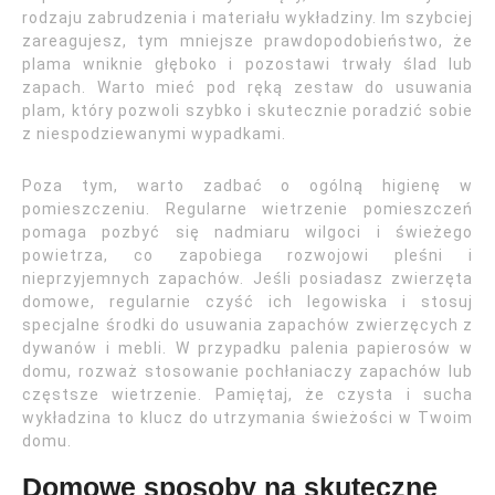
rodzaju zabrudzenia i materiału wykładziny. Im szybciej
zareagujesz, tym mniejsze prawdopodobieństwo, że
plama wniknie głęboko i pozostawi trwały ślad lub
zapach. Warto mieć pod ręką zestaw do usuwania
plam, który pozwoli szybko i skutecznie poradzić sobie
z niespodziewanymi wypadkami.
Poza tym, warto zadbać o ogólną higienę w
pomieszczeniu. Regularne wietrzenie pomieszczeń
pomaga pozbyć się nadmiaru wilgoci i świeżego
powietrza, co zapobiega rozwojowi pleśni i
nieprzyjemnych zapachów. Jeśli posiadasz zwierzęta
domowe, regularnie czyść ich legowiska i stosuj
specjalne środki do usuwania zapachów zwierzęcych z
dywanów i mebli. W przypadku palenia papierosów w
domu, rozważ stosowanie pochłaniaczy zapachów lub
częstsze wietrzenie. Pamiętaj, że czysta i sucha
wykładzina to klucz do utrzymania świeżości w Twoim
domu.
Domowe sposoby na skuteczne