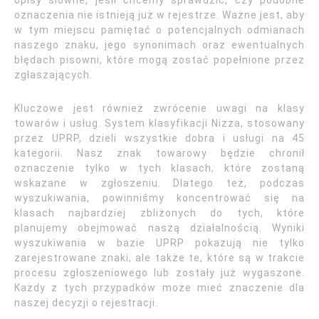
opisy słowne, jeśli chcemy sprawdzić, czy podobne
oznaczenia nie istnieją już w rejestrze. Ważne jest, aby
w tym miejscu pamiętać o potencjalnych odmianach
naszego znaku, jego synonimach oraz ewentualnych
błędach pisowni, które mogą zostać popełnione przez
zgłaszających.
Kluczowe jest również zwrócenie uwagi na klasy
towarów i usług. System klasyfikacji Nizza, stosowany
przez UPRP, dzieli wszystkie dobra i usługi na 45
kategorii. Nasz znak towarowy będzie chronił
oznaczenie tylko w tych klasach, które zostaną
wskazane w zgłoszeniu. Dlatego też, podczas
wyszukiwania, powinniśmy koncentrować się na
klasach najbardziej zbliżonych do tych, które
planujemy obejmować naszą działalnością. Wyniki
wyszukiwania w bazie UPRP pokazują nie tylko
zarejestrowane znaki, ale także te, które są w trakcie
procesu zgłoszeniowego lub zostały już wygaszone.
Każdy z tych przypadków może mieć znaczenie dla
naszej decyzji o rejestracji.