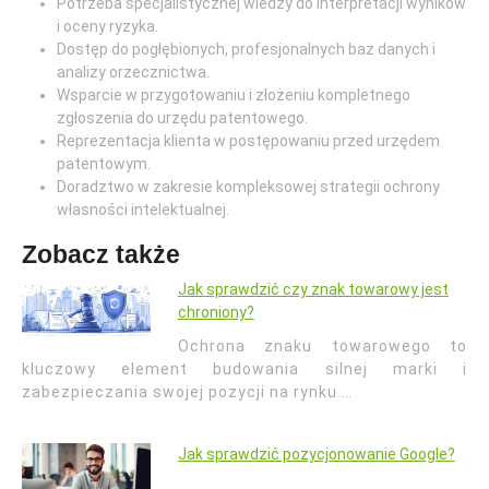
Potrzeba specjalistycznej wiedzy do interpretacji wyników
i oceny ryzyka.
Dostęp do pogłębionych, profesjonalnych baz danych i
analizy orzecznictwa.
Wsparcie w przygotowaniu i złożeniu kompletnego
zgłoszenia do urzędu patentowego.
Reprezentacja klienta w postępowaniu przed urzędem
patentowym.
Doradztwo w zakresie kompleksowej strategii ochrony
własności intelektualnej.
Zobacz także
Jak sprawdzić czy znak towarowy jest
chroniony?
Ochrona znaku towarowego to
kluczowy element budowania silnej marki i
zabezpieczania swojej pozycji na rynku.…
Jak sprawdzić pozycjonowanie Google?