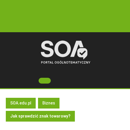
Skip
to
content
Open
Button
SOA.edu.pl
Biznes
Jak sprawdzić znak towarowy?