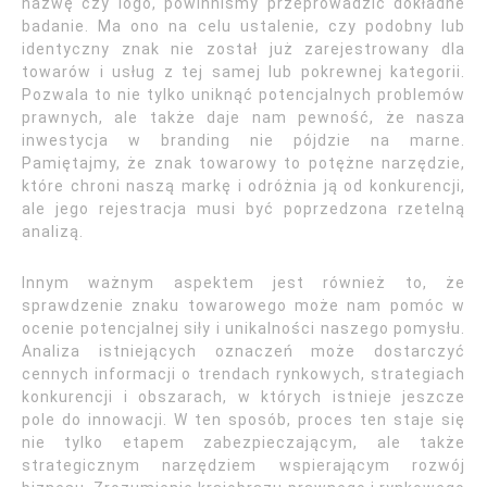
nazwę czy logo, powinniśmy przeprowadzić dokładne
badanie. Ma ono na celu ustalenie, czy podobny lub
identyczny znak nie został już zarejestrowany dla
towarów i usług z tej samej lub pokrewnej kategorii.
Pozwala to nie tylko uniknąć potencjalnych problemów
prawnych, ale także daje nam pewność, że nasza
inwestycja w branding nie pójdzie na marne.
Pamiętajmy, że znak towarowy to potężne narzędzie,
które chroni naszą markę i odróżnia ją od konkurencji,
ale jego rejestracja musi być poprzedzona rzetelną
analizą.
Innym ważnym aspektem jest również to, że
sprawdzenie znaku towarowego może nam pomóc w
ocenie potencjalnej siły i unikalności naszego pomysłu.
Analiza istniejących oznaczeń może dostarczyć
cennych informacji o trendach rynkowych, strategiach
konkurencji i obszarach, w których istnieje jeszcze
pole do innowacji. W ten sposób, proces ten staje się
nie tylko etapem zabezpieczającym, ale także
strategicznym narzędziem wspierającym rozwój