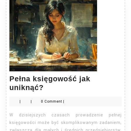
Pełna księgowość jak
Pełna
uniknąć?
księgowość
|
|
0 Comment
|
jak
uniknąć?
W dzisiejszych czasach prowadzenie pełnej
księgowości może być skomplikowanym zadaniem,
zwłaszcza dla małych i średnich przedsiębiorstw.