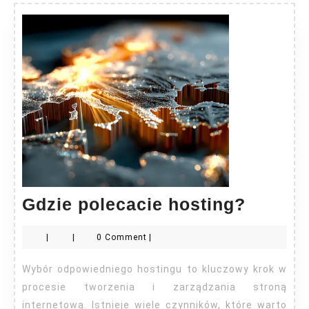
Gdzie
Gdzie polecacie hosting?
poleca
|
|
0 Comment
|
hostin
Wybór odpowiedniego hostingu to kluczowy krok w
procesie tworzenia i zarządzania stroną
internetową. Istnieje wiele czynników, które warto