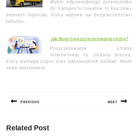
Wybór odpowiedniego przewoźnika
do transportu towarów to kluczowy
element logistyki, który wpływa na bezpieczeństwo
ładunku,…
Jak długo trwa pozycjonowanie strony?
Pozycjonowanie strony
internetowej to złożony proces,
który wymaga czasu oraz odpowiednich działań. Wiele
osób zastanawia…
Nawigacja
wpisu
PREVIOUS
NEXT
Previous
Next
post:
post:
Related Post