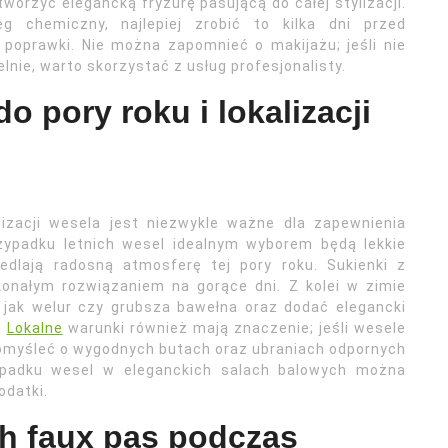
worzyć elegancką fryzurę pasującą do całej stylizacji.
eg chemiczny, najlepiej zrobić to kilka dni przed
poprawki. Nie można zapomnieć o makijażu; jeśli nie
nie, warto skorzystać z usług profesjonalisty.
o pory roku i lokalizacji
lizacji wesela jest niezwykle ważne dla zapewnienia
zypadku letnich wesel idealnym wyborem będą lekkie
iedlają radosną atmosferę tej pory roku. Sukienki z
onałym rozwiązaniem na gorące dni. Z kolei w zimie
e jak welur czy grubsza bawełna oraz dodać elegancki
.
Lokalne
warunki również mają znaczenie; jeśli wesele
pomyśleć o wygodnych butach oraz ubraniach odpornych
padku wesel w eleganckich salach balowych można
odatki.
h faux pas podczas