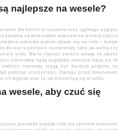
 są najlepsze na wesele?
aczenie dla komfortu noszenia oraz ogólnego wyglądu
 czy bawełna są doskonałym wyborem na letnie przyjęcia
dwabna sukienka pięknie układa się na ciele i dodaje
jsze dni warto postawić na materiały takie jak wełna czy
 utraty stylu. Warto również zwrócić uwagę na jakość
kości materiałów będą wyglądały znacznie lepiej niż te
niektóre materiały mogą być bardziej podatne na
ląd podczas uroczystości. Dlatego przed dokonaniem
ić ich wygodę oraz to, jak prezentują się w ruchu.
a wesele, aby czuć się
kluczowy, ponieważ wygoda stóp ma ogromne znaczenie