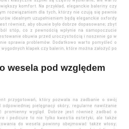
biet klasyczne szpilki są często wybierane, ale warto
większy komfort. Na przykład, eleganckie baleriny czy
m rozwiązaniem dla tych, którzy nie czują się pewnie
urów idealnym uzupełnieniem będą eleganckie oxfordy
 jest również, aby obuwie było dobrze dopasowane; zbyt
ból stóp, co z pewnością wpłynie na samopoczucie
stowanie obuwia przed uroczystością i noszenie go w
e nie sprawia problemów. Dodatkowo warto pomyśleć o
 wygodnych klapek czy balerin, które można założyć po
do wesela pod względem
ent przygotowań, który pozwala na zadbanie o swój
dpowiedniej pielęgnacji skóry; regularne nawilżanie
 promienny wygląd. Dobrze jest również zadbać o
e i pedicure to nie tylko kwestia estetyki, ale także
otowania do wesela powinny obejmować także włosy;