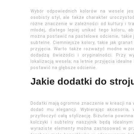
Wybór odpowiednich kolorów na wesele jest
osobisty styl, ale także charakter uroczyst
różne znaczenie w zależności od kultury i tra
młodej, dlatego lepiej unikać tego koloru, a
można postawić na pastelowe odcienie, takie ja
subtelne. Ciemniejsze kolory, takie jak gran
przyjęcia. Warto także rozważyć modne wzory
dodadzą świeżości i oryginalności. Przy 
lokalizacją wesela; na letnie przyjęcia ideal
postawić na głębsze odcienie.
Jakie dodatki do stro
Dodatki mają ogromne znaczenie w kreacji na w
dodać mu elegancji. Wybierając akcesoria
przytłoczyć całą stylizację. Biżuteria powinn
kolczyki i subtelny naszyjnik będą idealny
wyraziste elementy można zastosować w pr