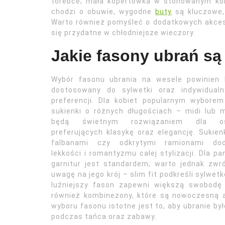
torebce; mała kopertówka w stonowanym kolo
chodzi o obuwie, wygodne
buty
są kluczowe, 
Warto również pomyśleć o dodatkowych akceso
się przydatne w chłodniejsze wieczory.
Jakie fasony ubrań są
Wybór fasonu ubrania na wesele powinien 
dostosowany do sylwetki oraz indywidualn
preferencji. Dla kobiet popularnym wybore
sukienki o różnych długościach – midi lub 
będą świetnym rozwiązaniem dla o
preferujących klasykę oraz elegancję. Sukien
falbanami czy odkrytymi ramionami dod
lekkości i romantyzmu całej stylizacji. Dla p
garnitur jest standardem; warto jednak zwr
uwagę na jego krój – slim fit podkreśli sylwetk
luźniejszy fason zapewni większą swobodę
również kombinezony, które są nowoczesną al
wyboru fasonu istotne jest to, aby ubranie b
podczas tańca oraz zabawy.