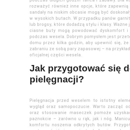
podczas długich godzin tańca i zabawy. Dla ko
rozważyć również inne opcje, które zapewnią 
sandały na niskim obcasie mogą być doskonały
w wysokich butach. W przypadku panów garnit
lub brogsy, które dodadzą stylu i klasy. Ważne
ciasne buty mogą powodować dyskomfort i 
podczas wesela. Dobrym pomysłem jest przete
domu przez kilka godzin, aby upewnić się, ż
zabraniu ze sobą pary zapasowej – na przykład
oficjalnej części wesela.
Jak przygotować się 
pielęgnacji?
Pielęgnacja przed weselem to istotny elem
wygląd oraz samopoczucie. Warto zacząć od o
oraz stosowanie maseczek pomoże uzyskać
paznokcie – zarówno u rąk, jak i nóg. Manicur
komfortu noszenia odkrytych butów. Przyg