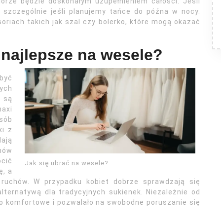
rze będzie doskonałym uzupełnieniem całości. Jeśli
szczególnie jeśli planujemy tańce do późna w nocy.
riach takich jak szal czy bolerko, które mogą okazać
 najlepsze na wesele?
być
ych
m są
maxi
sób
ki z
ają
anów
ócić
Jak się ubrać na wesele?
ę, a
 ruchów. W przypadku kobiet dobrze sprawdzają się
ternatywą dla tradycyjnych sukienek. Niezależnie od
yło komfortowe i pozwalało na swobodne poruszanie się