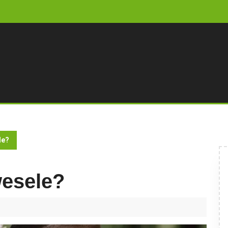
le?
wesele?