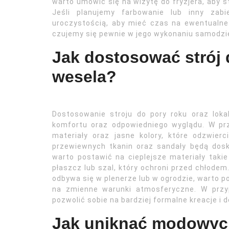
warto umówić się na wizytę do fryzjera, aby st
Jeśli planujemy farbowanie lub inny zabi
uroczystością, aby mieć czas na ewentualne 
czujemy się pewnie w jego wykonaniu samodziel
Jak dostosować strój d
wesela?
Dostosowanie stroju do pory roku oraz loka
komfortu oraz odpowiedniego wyglądu. W pr
materiały oraz jasne kolory, które odzwierc
przewiewnych tkanin oraz sandały będą dosk
warto postawić na cieplejsze materiały taki
płaszcz lub szal, który ochroni przed chłodem
odbywa się w plenerze lub w ogrodzie, warto 
na zmienne warunki atmosferyczne. W przy
pozwolić sobie na bardziej formalne kreacje i d
Jak uniknąć modowyc