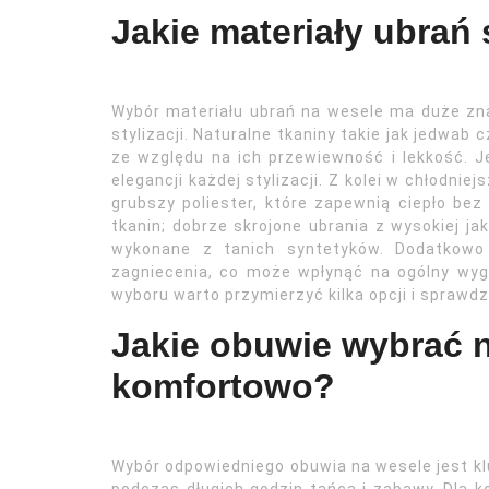
Jakie materiały ubrań
Wybór materiału ubrań na wesele ma duże zn
stylizacji. Naturalne tkaniny takie jak jedwab
ze względu na ich przewiewność i lekkość. Je
elegancji każdej stylizacji. Z kolei w chłodnie
grubszy poliester, które zapewnią ciepło bez
tkanin; dobrze skrojone ubrania z wysokiej ja
wykonane z tanich syntetyków. Dodatkowo 
zagniecenia, co może wpłynąć na ogólny wyg
wyboru warto przymierzyć kilka opcji i sprawdz
Jakie obuwie wybrać n
komfortowo?
Wybór odpowiedniego obuwia na wesele jest 