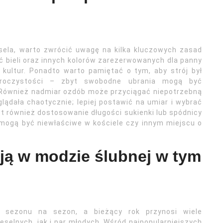
ela, warto zwrócić uwagę na kilka kluczowych zasad
ć bieli oraz innych kolorów zarezerwowanych dla panny
kultur. Ponadto warto pamiętać o tym, aby strój był
uroczystości – zbyt swobodne ubrania mogą być
 Również nadmiar ozdób może przyciągać niepotrzebną
glądała chaotycznie; lepiej postawić na umiar i wybrać
t również dostosowanie długości sukienki lub spódnicy
 mogą być niewłaściwe w kościele czy innym miejscu o
ją w modzie ślubnej w tym
 sezonu na sezon, a bieżący rok przynosi wiele
eselnych, jak i par młodych. Wśród najpopularniejszych