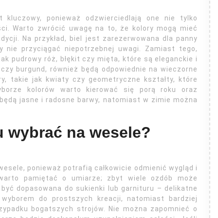
 kluczowy, ponieważ odzwierciedlają one nie tylko
ości. Warto zwrócić uwagę na to, że kolory mogą mieć
dycji. Na przykład, biel jest zarezerwowana dla panny
by nie przyciągać niepotrzebnej uwagi. Zamiast tego,
k pudrowy róż, błękit czy mięta, które są eleganckie i
at czy burgund, również będą odpowiednie na wieczorne
, takie jak kwiaty czy geometryczne kształty, które
wyborze kolorów warto kierować się porą roku oraz
ne będą jasne i radosne barwy, natomiast w zimie można
ju wybrać na wesele?
esele, ponieważ potrafią całkowicie odmienić wygląd i
, warto pamiętać o umiarze; zbyt wiele ozdób może
a być dopasowana do sukienki lub garnituru – delikatne
m wyborem do prostszych kreacji, natomiast bardziej
zypadku bogatszych strojów. Nie można zapomnieć o