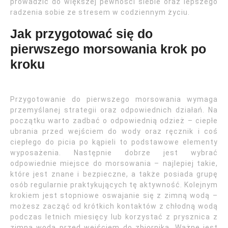
prowadzić do większej pewności siebie oraz lepszego
radzenia sobie ze stresem w codziennym życiu.
Jak przygotować się do
pierwszego morsowania krok po
kroku
Przygotowanie do pierwszego morsowania wymaga
przemyślanej strategii oraz odpowiednich działań. Na
początku warto zadbać o odpowiednią odzież – ciepłe
ubrania przed wejściem do wody oraz ręcznik i coś
ciepłego do picia po kąpieli to podstawowe elementy
wyposażenia. Następnie dobrze jest wybrać
odpowiednie miejsce do morsowania – najlepiej takie,
które jest znane i bezpieczne, a także posiada grupę
osób regularnie praktykujących tę aktywność. Kolejnym
krokiem jest stopniowe oswajanie się z zimną wodą –
możesz zacząć od krótkich kontaktów z chłodną wodą
podczas letnich miesięcy lub korzystać z prysznica z
zimną wodą przed wejściem do zbiornika. Ważne jest