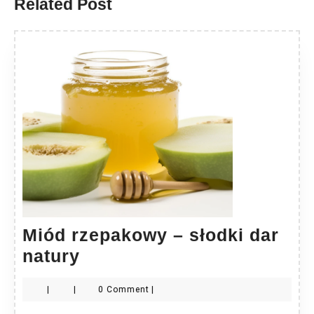
Related Post
Miód rzepakowy – słodki dar
Miód
natury
rzepakowy
|
|
0 Comment
|
–