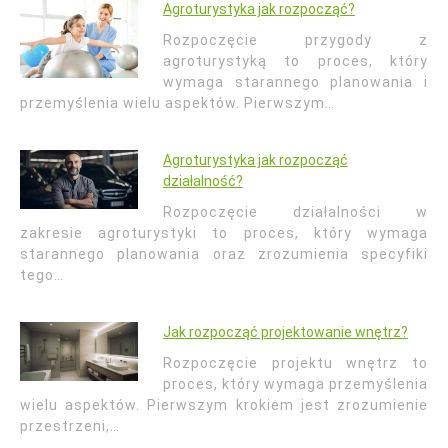
Agroturystyka jak rozpocząć?
Rozpoczęcie przygody z
agroturystyką to proces, który
wymaga starannego planowania i
przemyślenia wielu aspektów. Pierwszym…
Agroturystyka jak rozpocząć
działalność?
Rozpoczęcie działalności w
zakresie agroturystyki to proces, który wymaga
starannego planowania oraz zrozumienia specyfiki
tego…
Jak rozpocząć projektowanie wnętrz?
Rozpoczęcie projektu wnętrz to
proces, który wymaga przemyślenia
wielu aspektów. Pierwszym krokiem jest zrozumienie
przestrzeni,…