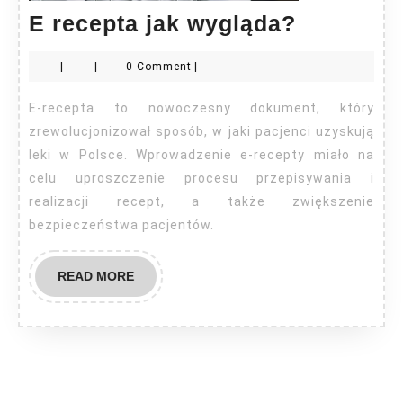
E
E recepta jak wygląda?
recepta
|
|
0 Comment
|
jak
wygląda
E-recepta to nowoczesny dokument, który
zrewolucjonizował sposób, w jaki pacjenci uzyskują
leki w Polsce. Wprowadzenie e-recepty miało na
celu uproszczenie procesu przepisywania i
realizacji recept, a także zwiększenie
bezpieczeństwa pacjentów.
READ
READ MORE
MORE