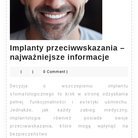
Implanty przeciwwskazania –
Implan
najważniejsze informacje
przeci
|
|
0 Comment
|
–
najważ
Decyzja o wszczepieniu implantu
inform
stomatologicznego to krok w stronę odzyskania
pełnej funkcjonalności i estetyki uśmiechu.
Jednakże, jak każdy zabieg medyczny,
implantologia również posiada swoje
przeciwwskazania, które mogą wpłynąć na
bezpieczeństwo