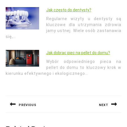
Jak często do dentysty?
Regularne wizyty u dentysty są
kluczowe dla utrzymania zdrowia
jamy ustnej. Wiele osób zastanawia
się,…
Jak dobrac piec na pellet do domu?
Wybór odpowiedniego pieca na
pellet do domu to kluczowy krok w
kierunku efektywnego i ekologicznego…
Nawigacja
wpisu
PREVIOUS
NEXT
Previous
Next
post:
post: