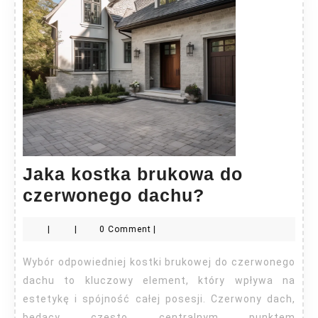
Jaka kostka brukowa do
Jaka
czerwonego dachu?
kostka
|
|
0 Comment
|
brukowa
do
Wybór odpowiedniej kostki brukowej do czerwonego
czerwonego
dachu to kluczowy element, który wpływa na
dachu?
estetykę i spójność całej posesji. Czerwony dach,
będący często centralnym punktem