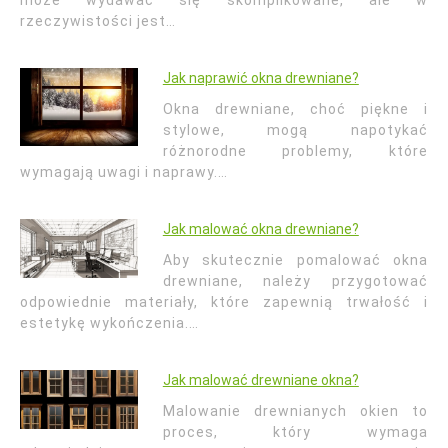
rzeczywistości jest…
Jak naprawić okna drewniane?
Okna drewniane, choć piękne i
stylowe, mogą napotykać
różnorodne problemy, które
wymagają uwagi i naprawy.…
Jak malować okna drewniane?
Aby skutecznie pomalować okna
drewniane, należy przygotować
odpowiednie materiały, które zapewnią trwałość i
estetykę wykończenia.…
Jak malować drewniane okna?
Malowanie drewnianych okien to
proces, który wymaga