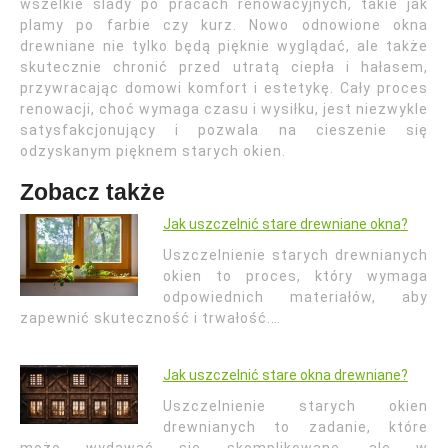
wszelkie ślady po pracach renowacyjnych, takie jak
plamy po farbie czy kurz. Nowo odnowione okna
drewniane nie tylko będą pięknie wyglądać, ale także
skutecznie chronić przed utratą ciepła i hałasem,
przywracając domowi komfort i estetykę. Cały proces
renowacji, choć wymaga czasu i wysiłku, jest niezwykle
satysfakcjonujący i pozwala na cieszenie się
odzyskanym pięknem starych okien.
Zobacz także
Jak uszczelnić stare drewniane okna?
Uszczelnienie starych drewnianych
okien to proces, który wymaga
odpowiednich materiałów, aby
zapewnić skuteczność i trwałość.…
Jak uszczelnić stare okna drewniane?
Uszczelnienie starych okien
drewnianych to zadanie, które
może wydawać się skomplikowane, ale w