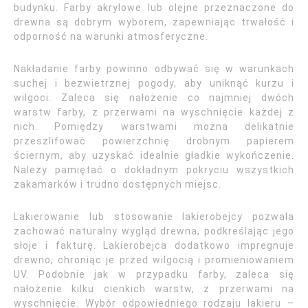
budynku. Farby akrylowe lub olejne przeznaczone do
drewna są dobrym wyborem, zapewniając trwałość i
odporność na warunki atmosferyczne.
Nakładanie farby powinno odbywać się w warunkach
suchej i bezwietrznej pogody, aby uniknąć kurzu i
wilgoci. Zaleca się nałożenie co najmniej dwóch
warstw farby, z przerwami na wyschnięcie każdej z
nich. Pomiędzy warstwami można delikatnie
przeszlifować powierzchnię drobnym papierem
ściernym, aby uzyskać idealnie gładkie wykończenie.
Należy pamiętać o dokładnym pokryciu wszystkich
zakamarków i trudno dostępnych miejsc.
Lakierowanie lub stosowanie lakierobejcy pozwala
zachować naturalny wygląd drewna, podkreślając jego
słoje i fakturę. Lakierobejca dodatkowo impregnuje
drewno, chroniąc je przed wilgocią i promieniowaniem
UV. Podobnie jak w przypadku farby, zaleca się
nałożenie kilku cienkich warstw, z przerwami na
wyschnięcie. Wybór odpowiedniego rodzaju lakieru –