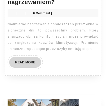
Jak
nagrzewaniem?
zabezpieczyć
|
|
0 Comment
|
okna
przed
Nadmierne nagrzewanie pomieszczeń przez okna w
nagrzewaniem?
słoneczne dni to powszechny problem, który
znacząco obniża komfort życia i może prowadzić
do zwiększenia kosztów klimatyzacji. Promienie
słoneczne wpadające przez szyby emitują ciepło,
READ
READ MORE
MORE