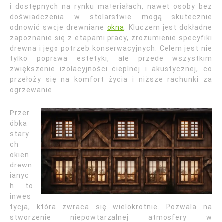
i dostępnych na rynku materiałach, nawet osoby bez
doświadczenia w stolarstwie mogą skutecznie
odnowić swoje drewniane
okna
. Kluczem jest dokładne
zapoznanie się z etapami pracy, zrozumienie specyfiki
drewna i jego potrzeb konserwacyjnych. Celem jest nie
tylko poprawa estetyki, ale przede wszystkim
zwiększenie izolacyjności cieplnej i akustycznej, co
przełoży się na komfort życia i niższe rachunki za
ogrzewanie.
Przer
óbka
stary
ch
okien
drewn
ianyc
h to
inwes
tycja, która zwraca się wielokrotnie. Pozwala na
stworzenie niepowtarzalnej atmosfery w