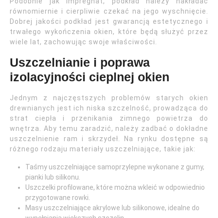
Podobnie jak impregnat, podkład należy nakładać
równomiernie i cierpliwie czekać na jego wyschnięcie.
Dobrej jakości podkład jest gwarancją estetycznego i
trwałego wykończenia okien, które będą służyć przez
wiele lat, zachowując swoje właściwości.
Uszczelnianie i poprawa
izolacyjności cieplnej okien
Jednym z najczęstszych problemów starych okien
drewnianych jest ich niska szczelność, prowadząca do
strat ciepła i przenikania zimnego powietrza do
wnętrza. Aby temu zaradzić, należy zadbać o dokładne
uszczelnienie ram i skrzydeł. Na rynku dostępne są
różnego rodzaju materiały uszczelniające, takie jak:
Taśmy uszczelniające samoprzylepne wykonane z gumy,
pianki lub silikonu.
Uszczelki profilowane, które można wkleić w odpowiednio
przygotowane rowki.
Masy uszczelniające akrylowe lub silikonowe, idealne do
wypełniania większych szczelin.