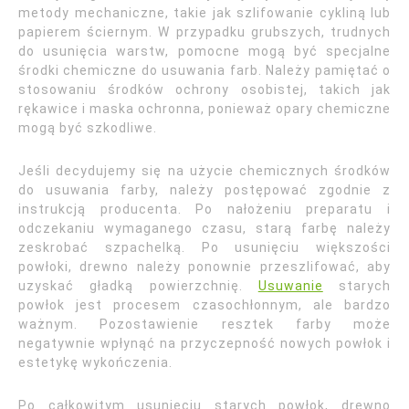
metody mechaniczne, takie jak szlifowanie cykliną lub
papierem ściernym. W przypadku grubszych, trudnych
do usunięcia warstw, pomocne mogą być specjalne
środki chemiczne do usuwania farb. Należy pamiętać o
stosowaniu środków ochrony osobistej, takich jak
rękawice i maska ochronna, ponieważ opary chemiczne
mogą być szkodliwe.
Jeśli decydujemy się na użycie chemicznych środków
do usuwania farby, należy postępować zgodnie z
instrukcją producenta. Po nałożeniu preparatu i
odczekaniu wymaganego czasu, starą farbę należy
zeskrobać szpachelką. Po usunięciu większości
powłoki, drewno należy ponownie przeszlifować, aby
uzyskać gładką powierzchnię.
Usuwanie
starych
powłok jest procesem czasochłonnym, ale bardzo
ważnym. Pozostawienie resztek farby może
negatywnie wpłynąć na przyczepność nowych powłok i
estetykę wykończenia.
Po całkowitym usunięciu starych powłok, drewno