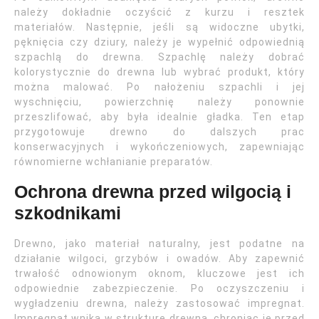
należy dokładnie oczyścić z kurzu i resztek
materiałów. Następnie, jeśli są widoczne ubytki,
pęknięcia czy dziury, należy je wypełnić odpowiednią
szpachlą do drewna. Szpachlę należy dobrać
kolorystycznie do drewna lub wybrać produkt, który
można malować. Po nałożeniu szpachli i jej
wyschnięciu, powierzchnię należy ponownie
przeszlifować, aby była idealnie gładka. Ten etap
przygotowuje drewno do dalszych prac
konserwacyjnych i wykończeniowych, zapewniając
równomierne wchłanianie preparatów.
Ochrona drewna przed wilgocią i
szkodnikami
Drewno, jako materiał naturalny, jest podatne na
działanie wilgoci, grzybów i owadów. Aby zapewnić
trwałość odnowionym oknom, kluczowe jest ich
odpowiednie zabezpieczenie. Po oczyszczeniu i
wygładzeniu drewna, należy zastosować impregnat.
Impregnat wnika w strukturę drewna, chroniąc je przed