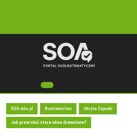
Skip
to
content
Open
Button
SOA.edu.pl
Budownictwo
,
Ukryte Zajawki
Jak przerobić stare okna drewniane?