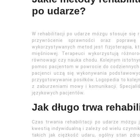
po udarze?
W rehabilitacji po udarze mózgu stosuje się
przywrócenie sprawności oraz poprawę 
wykorzystywanych metod jest fizjoterapia, kt
mięśniowej. Terapeuci wykorzystują różnoro
równowagi czy nauka chodu. Kolejnym istotny
pomoc pacjentom w powrocie do codziennych a
pacjenci uczą się wykonywania podstawowych
przygotowywanie posiłków. Logopedia to kolej
z zaburzeniami mowy i komunikacji. Specjaliś
językowych pacjentów.
Jak długo trwa rehabi
Czas trwania rehabilitacji po udarze mózgu 
kwestią indywidualną i zależy od wielu czynni
takich jak ciężkość udaru, ogólny stan zdr