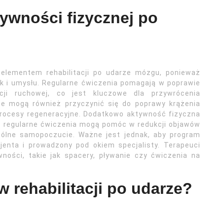
tywności fizycznej po
elementem rehabilitacji po udarze mózgu, ponieważ
jak i umysłu. Regularne ćwiczenia pomagają w poprawie
cji ruchowej, co jest kluczowe dla przywrócenia
ne mogą również przyczynić się do poprawy krążenia
 procesy regeneracyjne. Dodatkowo aktywność fizyczna
 regularne ćwiczenia mogą pomóc w redukcji objawów
 ogólne samopoczucie. Ważne jest jednak, aby program
enta i prowadzony pod okiem specjalisty. Terapeuci
ości, takie jak spacery, pływanie czy ćwiczenia na
w rehabilitacji po udarze?