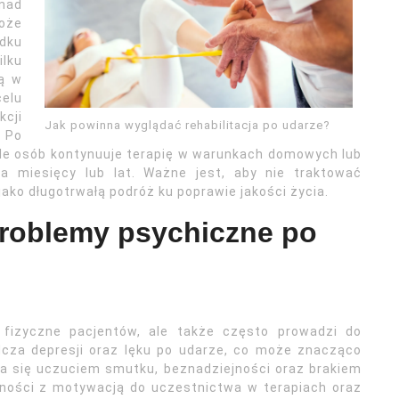
nad
może
dku
ilku
zą w
elu
cji
Jak powinna wyglądać rehabilitacja po udarze?
 Po
iele osób kontynuuje terapię w warunkach domowych lub
a miesięcy lub lat. Ważne jest, aby nie traktować
 jako długotrwałą podróż ku poprawie jakości życia.
problemy psychiczne po
 fizyczne pacjentów, ale także często prowadzi do
cza depresji oraz lęku po udarze, co może znacząco
wia się uczuciem smutku, beznadziejności oraz brakiem
udności z motywacją do uczestnictwa w terapiach oraz