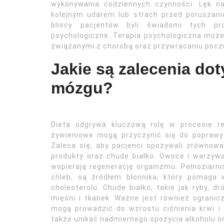
wykonywania codziennych czynności. Lęk n
kolejnym udarem lub strach przed poruszani
bliscy pacjentów byli świadomi tych pr
psychologiczne. Terapia psychologiczna może
związanymi z chorobą oraz przywracaniu poczu
Jakie są zalecenia dot
mózgu?
Dieta odgrywa kluczową rolę w procesie re
żywieniowe mogą przyczynić się do poprawy 
Zaleca się, aby pacjenci spożywali zrównow
produkty oraz chude białko. Owoce i warzywa
wspierają regenerację organizmu. Pełnoziarnis
chleb, są źródłem błonnika, który pomaga
cholesterolu. Chude białko, takie jak ryby, d
mięśni i tkanek. Ważne jest również ogranic
mogą prowadzić do wzrostu ciśnienia krwi i 
także unikać nadmiernego spożycia alkoholu o