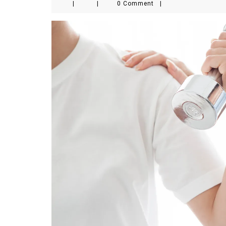
|
|
0 Comment
|