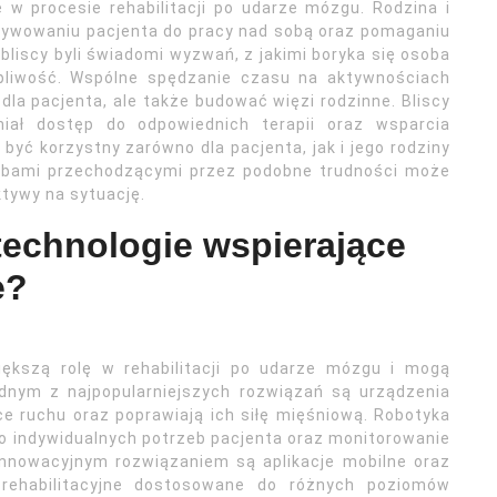
e w procesie rehabilitacji po udarze mózgu. Rodzina i
tywowaniu pacjenta do pracy nad sobą oraz pomaganiu
liscy byli świadomi wyzwań, z jakimi boryka się osoba
rpliwość. Wspólne spędzanie czasu na aktywnościach
dla pacjenta, ale także budować więzi rodzinne. Bliscy
iał dostęp do odpowiednich terapii oraz wsparcia
być korzystny zarówno dla pacjenta, jak i jego rodziny
sobami przechodzącymi przez podobne trudności może
tywy na sytuację.
technologie wspierające
e?
ększą rolę w rehabilitacji po udarze mózgu i mogą
dnym z najpopularniejszych rozwiązań są urządzenia
e ruchu oraz poprawiają ich siłę mięśniową. Robotyka
o indywidualnych potrzeb pacjenta oraz monitorowanie
nnowacyjnym rozwiązaniem są aplikacje mobilne oraz
 rehabilitacyjne dostosowane do różnych poziomów