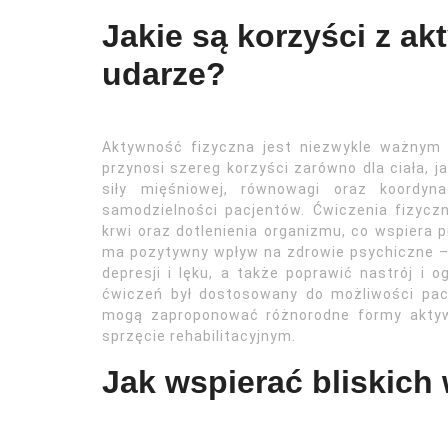
Jakie są korzyści z ak
udarze?
Aktywność fizyczna jest niezwykle ważnym 
przynosi szereg korzyści zarówno dla ciała, 
siły mięśniowej, równowagi oraz koordyna
samodzielności pacjentów. Ćwiczenia fizycz
krwi oraz dotlenienia organizmu, co wspiera
ma pozytywny wpływ na zdrowie psychiczne –
depresji i lęku, a także poprawić nastrój i
ćwiczeń był dostosowany do możliwości pacj
mogą zaproponować różnorodne formy aktywn
sprzęcie rehabilitacyjnym.
Jak wspierać bliskich 