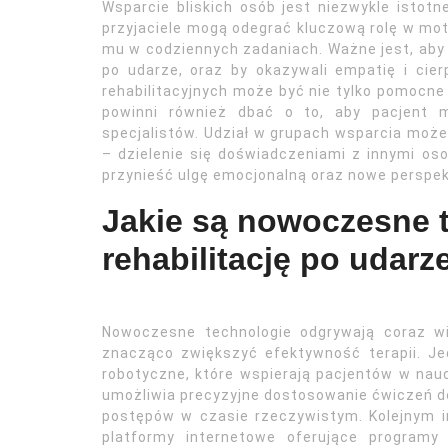
Wsparcie bliskich osób jest niezwykle istotn
przyjaciele mogą odegrać kluczową rolę w mo
mu w codziennych zadaniach. Ważne jest, aby b
po udarze, oraz by okazywali empatię i cie
rehabilitacyjnych może być nie tylko pomocne 
powinni również dbać o to, aby pacjent m
specjalistów. Udział w grupach wsparcia może 
– dzielenie się doświadczeniami z innymi o
przynieść ulgę emocjonalną oraz nowe perspek
Jakie są nowoczesne 
rehabilitację po udarz
Nowoczesne technologie odgrywają coraz wi
znacząco zwiększyć efektywność terapii. Je
robotyczne, które wspierają pacjentów w nauc
umożliwia precyzyjne dostosowanie ćwiczeń d
postępów w czasie rzeczywistym. Kolejnym i
platformy internetowe oferujące programy