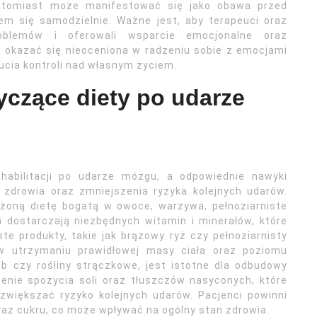
atomiast może manifestować się jako obawa przed
em się samodzielnie. Ważne jest, aby terapeuci oraz
oblemów i oferowali wsparcie emocjonalne oraz
 okazać się nieoceniona w radzeniu sobie z emocjami
cia kontroli nad własnym życiem.
yczące diety po udarze
habilitacji po udarze mózgu, a odpowiednie nawyki
zdrowia oraz zmniejszenia ryzyka kolejnych udarów.
ażoną dietę bogatą w owoce, warzywa, pełnoziarniste
 dostarczają niezbędnych witamin i minerałów, które
te produkty, takie jak brązowy ryż czy pełnoziarnisty
 w utrzymaniu prawidłowej masy ciała oraz poziomu
rób czy rośliny strączkowe, jest istotne dla odbudowy
zenie spożycia soli oraz tłuszczów nasyconych, które
zwiększać ryzyko kolejnych udarów. Pacjenci powinni
raz cukru, co może wpływać na ogólny stan zdrowia.