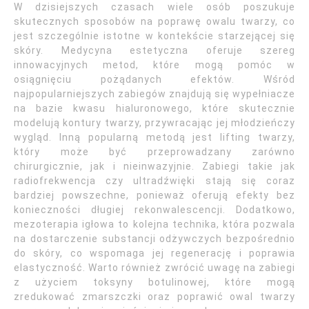
W dzisiejszych czasach wiele osób poszukuje
skutecznych sposobów na poprawę owalu twarzy, co
jest szczególnie istotne w kontekście starzejącej się
skóry. Medycyna estetyczna oferuje szereg
innowacyjnych metod, które mogą pomóc w
osiągnięciu pożądanych efektów. Wśród
najpopularniejszych zabiegów znajdują się wypełniacze
na bazie kwasu hialuronowego, które skutecznie
modelują kontury twarzy, przywracając jej młodzieńczy
wygląd. Inną popularną metodą jest lifting twarzy,
który może być przeprowadzany zarówno
chirurgicznie, jak i nieinwazyjnie. Zabiegi takie jak
radiofrekwencja czy ultradźwięki stają się coraz
bardziej powszechne, ponieważ oferują efekty bez
konieczności długiej rekonwalescencji. Dodatkowo,
mezoterapia igłowa to kolejna technika, która pozwala
na dostarczenie substancji odżywczych bezpośrednio
do skóry, co wspomaga jej regenerację i poprawia
elastyczność. Warto również zwrócić uwagę na zabiegi
z użyciem toksyny botulinowej, które mogą
zredukować zmarszczki oraz poprawić owal twarzy