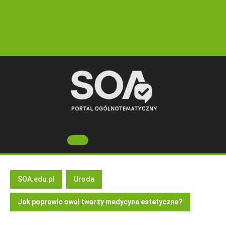
Skip
to
content
Open
Button
SOA.edu.pl
Uroda
Jak poprawic owal twarzy medycyna estetyczna?