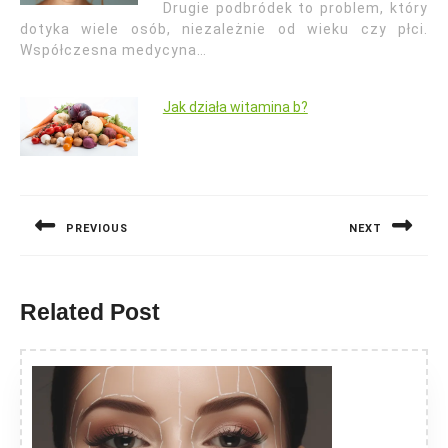
Drugie podbródek to problem, który
dotyka wiele osób, niezależnie od wieku czy płci.
Współczesna medycyna…
Jak działa witamina b?
Nawigacja
wpisu
PREVIOUS
NEXT
Previous
Next
post:
post:
Related Post