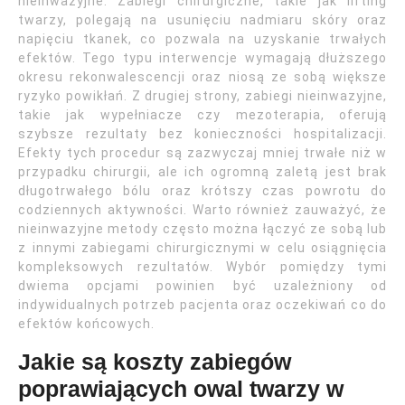
nieinwazyjne. Zabiegi chirurgiczne, takie jak lifting
twarzy, polegają na usunięciu nadmiaru skóry oraz
napięciu tkanek, co pozwala na uzyskanie trwałych
efektów. Tego typu interwencje wymagają dłuższego
okresu rekonwalescencji oraz niosą ze sobą większe
ryzyko powikłań. Z drugiej strony, zabiegi nieinwazyjne,
takie jak wypełniacze czy mezoterapia, oferują
szybsze rezultaty bez konieczności hospitalizacji.
Efekty tych procedur są zazwyczaj mniej trwałe niż w
przypadku chirurgii, ale ich ogromną zaletą jest brak
długotrwałego bólu oraz krótszy czas powrotu do
codziennych aktywności. Warto również zauważyć, że
nieinwazyjne metody często można łączyć ze sobą lub
z innymi zabiegami chirurgicznymi w celu osiągnięcia
kompleksowych rezultatów. Wybór pomiędzy tymi
dwiema opcjami powinien być uzależniony od
indywidualnych potrzeb pacjenta oraz oczekiwań co do
efektów końcowych.
Jakie są koszty zabiegów
poprawiających owal twarzy w