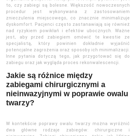
to, czy zabiegi są bolesne. Większość nowoczesnych
procedur jest wykonywana z zastosowaniem
znieczulenia miejscowego, co znacznie minimalizuje
dyskomfort. Pacjenci często zastanawiają się również
nad ryzykiem powikłań i efektów ubocznych. Ważne
jest, aby przed zabiegiem omówić te kwestie ze
specjalistą, który powinien dokładnie wyjaśnić
potencjalne zagrożenia oraz sposoby ich minimalizacji.
Inne pytania dotyczą tego, jak przygotować się do
zabiegu oraz jak wygląda proces rekonwalescencji.
Jakie są różnice między
zabiegami chirurgicznymi a
nieinwazyjnymi w poprawie owalu
twarzy?
W kontekście poprawy owalu twarzy można wyróżnić
dwa główne rodzaje zabiegów: chirurgiczne i