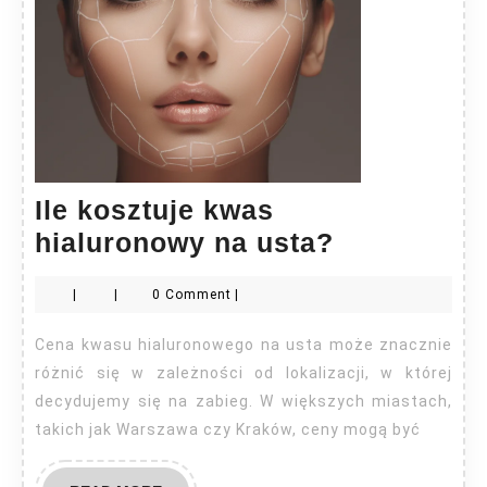
Ile kosztuje kwas
Ile
hialuronowy na usta?
kosztuje
|
|
0 Comment
|
kwas
hialurono
Cena kwasu hialuronowego na usta może znacznie
na
różnić się w zależności od lokalizacji, w której
usta?
decydujemy się na zabieg. W większych miastach,
takich jak Warszawa czy Kraków, ceny mogą być