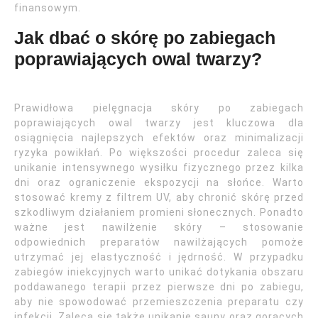
finansowym.
Jak dbać o skórę po zabiegach
poprawiających owal twarzy?
Prawidłowa pielęgnacja skóry po zabiegach
poprawiających owal twarzy jest kluczowa dla
osiągnięcia najlepszych efektów oraz minimalizacji
ryzyka powikłań. Po większości procedur zaleca się
unikanie intensywnego wysiłku fizycznego przez kilka
dni oraz ograniczenie ekspozycji na słońce. Warto
stosować kremy z filtrem UV, aby chronić skórę przed
szkodliwym działaniem promieni słonecznych. Ponadto
ważne jest nawilżenie skóry – stosowanie
odpowiednich preparatów nawilżających pomoże
utrzymać jej elastyczność i jędrność. W przypadku
zabiegów iniekcyjnych warto unikać dotykania obszaru
poddawanego terapii przez pierwsze dni po zabiegu,
aby nie spowodować przemieszczenia preparatu czy
infekcji. Zaleca się także unikanie sauny oraz gorących