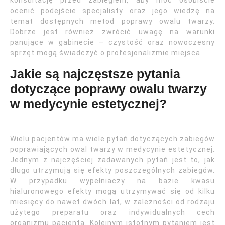
konsultację przed zabiegiem, aby móc osobiście
ocenić podejście specjalisty oraz jego wiedzę na
temat dostępnych metod poprawy owalu twarzy.
Dobrze jest również zwrócić uwagę na warunki
panujące w gabinecie – czystość oraz nowoczesny
sprzęt mogą świadczyć o profesjonalizmie miejsca.
Jakie są najczęstsze pytania
dotyczące poprawy owalu twarzy
w medycynie estetycznej?
Wielu pacjentów ma wiele pytań dotyczących zabiegów
poprawiających owal twarzy w medycynie estetycznej.
Jednym z najczęściej zadawanych pytań jest to, jak
długo utrzymują się efekty poszczególnych zabiegów.
W przypadku wypełniaczy na bazie kwasu
hialuronowego efekty mogą utrzymywać się od kilku
miesięcy do nawet dwóch lat, w zależności od rodzaju
użytego preparatu oraz indywidualnych cech
organizmu pacjenta. Kolejnym istotnym pytaniem jest