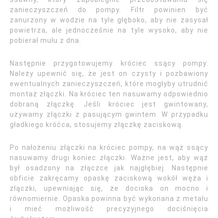
zanieczyszczeń do pompy. Filtr powinien być
zanurzony w wodzie na tyle głęboko, aby nie zasysał
powietrza, ale jednocześnie na tyle wysoko, aby nie
pobierał mułu z dna.
Następnie przygotowujemy króciec ssący pompy.
Należy upewnić się, że jest on czysty i pozbawiony
ewentualnych zanieczyszczeń, które mogłyby utrudnić
montaż złączki. Na króciec ten nasuwamy odpowiednio
dobraną złączkę. Jeśli króciec jest gwintowany,
używamy złączki z pasującym gwintem. W przypadku
gładkiego króćca, stosujemy złączkę zaciskową.
Po nałożeniu złączki na króciec pompy, na wąż ssący
nasuwamy drugi koniec złączki. Ważne jest, aby wąż
był osadzony na złączce jak najgłębiej. Następnie
obficie zakręcamy opaskę zaciskową wokół węża i
złączki, upewniając się, że dociska on mocno i
równomiernie. Opaska powinna być wykonana z metalu
i mieć możliwość precyzyjnego dociśnięcia