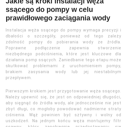
Jakie są kroki instalacji węża
ssącego do pompy w celu
prawidłowego zaciągania wody
Instalacja węża ssącego do pompy wymaga precyzji i
dbałości o szczegóły, ponieważ od tego zależy
zdolność pompy do pobierania wody ze źródła.
Poprawne podłączenie zapewnia stworzenie
niezbędnego podciśnienia, które jest kluczowe dla
działania pomp ssących. Zaniedbanie tego etapu może
skutkować problemami z uruchomieniem pompy,
brakiem zasysania wody lub jej niestabilnym
przepływem.
Pierwszym krokiem jest przygotowanie węża ssącego.
Należy upewnić się, że jest on odpowiedniej długości,
aby sięgnąć do źródła wody, ale jednocześnie nie jest
zbyt długi, co mogłoby powodować nadmierne straty
ciśnienia. Wąż powinien być sztywny i wolny od
uszkodzeń. Na jednym końcu węża montujemy filtr
ssawny, który zapobiegnie przedostawaniu się