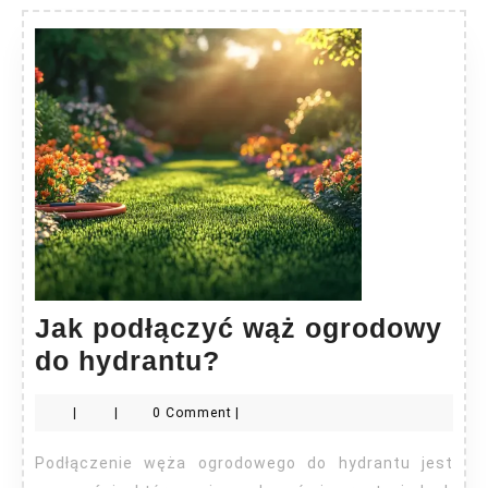
Jak podłączyć wąż ogrodowy
Jak
do hydrantu?
podłączyć
|
|
0 Comment
|
wąż
ogrodowy
Podłączenie węża ogrodowego do hydrantu jest