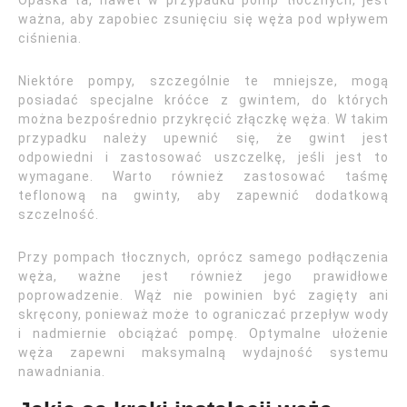
Opaska ta, nawet w przypadku pomp tłocznych, jest
ważna, aby zapobiec zsunięciu się węża pod wpływem
ciśnienia.
Niektóre pompy, szczególnie te mniejsze, mogą
posiadać specjalne króćce z gwintem, do których
można bezpośrednio przykręcić złączkę węża. W takim
przypadku należy upewnić się, że gwint jest
odpowiedni i zastosować uszczelkę, jeśli jest to
wymagane. Warto również zastosować taśmę
teflonową na gwinty, aby zapewnić dodatkową
szczelność.
Przy pompach tłocznych, oprócz samego podłączenia
węża, ważne jest również jego prawidłowe
poprowadzenie. Wąż nie powinien być zagięty ani
skręcony, ponieważ może to ograniczać przepływ wody
i nadmiernie obciążać pompę. Optymalne ułożenie
węża zapewni maksymalną wydajność systemu
nawadniania.