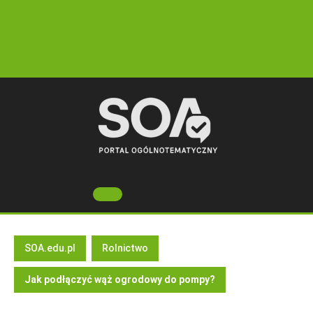
Skip
to
content
Open
Button
SOA.edu.pl
Rolnictwo
Jak podłączyć wąż ogrodowy do pompy?