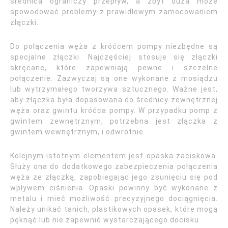
średnica ograniczy przepływ, a zbyt duża może
spowodować problemy z prawidłowym zamocowaniem
złączki.
Do połączenia węża z króćcem pompy niezbędne są
specjalne złączki. Najczęściej stosuje się złączki
skręcane, które zapewniają pewne i szczelne
połączenie. Zazwyczaj są one wykonane z mosiądzu
lub wytrzymałego tworzywa sztucznego. Ważne jest,
aby złączka była dopasowana do średnicy zewnętrznej
węża oraz gwintu króćca pompy. W przypadku pomp z
gwintem zewnętrznym, potrzebna jest złączka z
gwintem wewnętrznym, i odwrotnie.
Kolejnym istotnym elementem jest opaska zaciskowa.
Służy ona do dodatkowego zabezpieczenia połączenia
węża ze złączką, zapobiegając jego zsunięciu się pod
wpływem ciśnienia. Opaski powinny być wykonane z
metalu i mieć możliwość precyzyjnego dociągnięcia.
Należy unikać tanich, plastikowych opasek, które mogą
pęknąć lub nie zapewnić wystarczającego docisku.