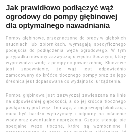
Jak prawidłowo podłączyć wąż
ogrodowy do pompy głębinowej
dla optymalnego nawadniania
Pompy głębinowe, przeznaczone do pracy w głębokich
studniach lub zbiornikach, wymagają specyficznego
podejścia do podłączenia węża ogrodowego. W tym
przypadku mówimy zazwyczaj o węchu tłocznym, który
wyprowadza wodę z pompy na powierzchnię. Kluczowe
jest zapewnienie, że wąż jest odpowiednio
zamocowany do króćca tłocznego pompy oraz że jego
średnica jest dopasowana do wydajności urządzenia.
Pompa głębinowa jest zazwyczaj zawieszana na linie
na odpowiedniej głębokości, a do jej króćca tłocznego
podłączony jest wąż. Ten wąż, z racji swojej lokalizacji,
musi być bardzo wytrzymały i odporny na ciśnienie
wody oraz ewentualne naprężenia. Często stosuje się
specjalne węże tłoczne, które są wzmocnione i