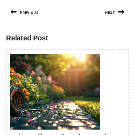
wpisu
PREVIOUS
NEXT
Previous
Next
post:
post:
Related Post