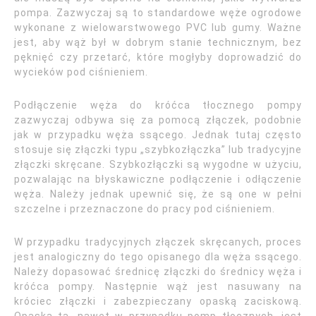
pompa. Zazwyczaj są to standardowe węże ogrodowe
wykonane z wielowarstwowego PVC lub gumy. Ważne
jest, aby wąż był w dobrym stanie technicznym, bez
pęknięć czy przetarć, które mogłyby doprowadzić do
wycieków pod ciśnieniem.
Podłączenie węża do króćca tłocznego pompy
zazwyczaj odbywa się za pomocą złączek, podobnie
jak w przypadku węża ssącego. Jednak tutaj często
stosuje się złączki typu „szybkozłączka” lub tradycyjne
złączki skręcane. Szybkozłączki są wygodne w użyciu,
pozwalając na błyskawiczne podłączenie i odłączenie
węża. Należy jednak upewnić się, że są one w pełni
szczelne i przeznaczone do pracy pod ciśnieniem.
W przypadku tradycyjnych złączek skręcanych, proces
jest analogiczny do tego opisanego dla węża ssącego.
Należy dopasować średnicę złączki do średnicy węża i
króćca pompy. Następnie wąż jest nasuwany na
króciec złączki i zabezpieczany opaską zaciskową.