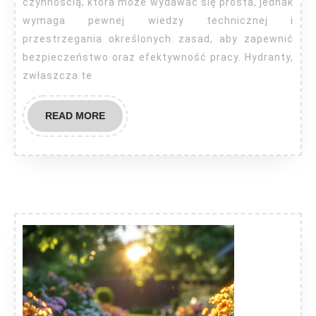
do
czynnością, która może wydawać się prosta, jednak
hydrantu?
wymaga pewnej wiedzy technicznej i
przestrzegania określonych zasad, aby zapewnić
bezpieczeństwo oraz efektywność pracy. Hydranty,
zwłaszcza te
READ
READ MORE
MORE