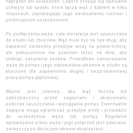
naprężeń ani uszkodzeń. Często stosuje się specjalne
uchwyty lub opaski, które łączą wąż z kablem w kilku
miejscach, zapobiegając jego swobodnemu ruchowi i
potencjalnym uszkodzeniom.
Po podłączeniu węża, cała instalacja jest opuszczana
do studni lub zbiornika. Wąż musi być na tyle długi, aby
zapewnić swobodny przepływ wody na powierzchnię,
ale jednocześnie nie powinien leżeć na dnie, aby
uniknąć zasysania osadów. Prawidłowe zamocowanie
węża do pompy i jego odpowiednie ułożenie w studni są
kluczowe dla zapewnienia długiej i bezproblemowej
pracy pompy głębinowej.
Ważne jest również, aby wąż tłoczny był
zabezpieczony przed zagięciami i skręceniami
podczas opuszczania i wyciągania pompy. Ewentualne
zagięcia mogą ograniczać przepływ wody i prowadzić
do uszkodzenia węża lub pompy. Regularne
sprawdzanie stanu węża i jego połączeń jest zalecane,
zwłaszcza po dłuższym okresie eksploatacji.