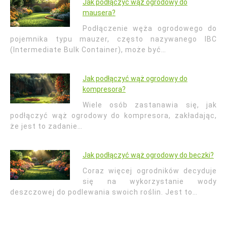
Jak podłączyć wąż ogrodowy do
mausera?
Podłączenie węża ogrodowego do
pojemnika typu mauzer, często nazywanego IBC
(Intermediate Bulk Container), może być…
Jak podłączyć wąż ogrodowy do
kompresora?
Wiele osób zastanawia się, jak
podłączyć wąż ogrodowy do kompresora, zakładając,
że jest to zadanie…
Jak podłączyć wąż ogrodowy do beczki?
Coraz więcej ogrodników decyduje
się na wykorzystanie wody
deszczowej do podlewania swoich roślin. Jest to…
Nawigacja