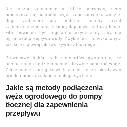
Nie można zapomnieć o filtrze ssawnym, który
umieszcza się na końcu węża zanurzonym w wodzie.
Jego zadaniem jest ochrona pompy przed
zanieczyszczeniami, takimi jak piasek, muł czy liście.
Filtr powinien być regularnie czyszczony, aby nie
ograniczał przepływu wody. Zwykle jest on wykonany z
siatki metalowej lub tworzywa sztucznego.
Prawidłowy dobór tych elementów gwarantuje, że
pompa ssąca będzie mogła efektywnie pobierać wodę.
Zaniedbanie któregokolwiek z nich może skutkować
problemami z działaniem całego systemu.
Jakie są metody podłączenia
węża ogrodowego do pompy
tłocznej dla zapewnienia
przepływu