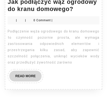
Jak podłączyć wąż ogrodowy
Jak
do kranu domowego?
podłączyć
|
|
0 Comment
|
wąż
ogrodowy
Podłączenie węża ogrodowego do kranu domowego
do
to czynność pozornie prosta, ale wymaga
kranu
zastosowania odpowiednich elementów i
przestrzegania kilku zasad, aby zapewnić
domowego
szczelność połączenia, uniknąć wycieków wody
oraz przedłużyć żywotność zarówno
READ
READ MORE
MORE