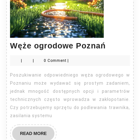
Węże
Węże ogrodowe Poznań
ogrodow
|
|
0 Comment
|
Poznań
Poszukiwanie odpowiedniego węża ogrodowego w
Poznaniu może wydawać się prostym zadaniem,
jednak mnogość dostępnych opcji i parametrów
technicznych często wprowadza w zakłopotanie.
Czy potrzebujemy sprzętu do podlewania trawnika,
zasilania systemu
READ
READ MORE
MORE