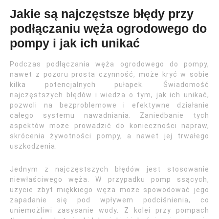
Jakie są najczęstsze błędy przy
podłączaniu węża ogrodowego do
pompy i jak ich unikać
Podczas podłączania węża ogrodowego do pompy,
nawet z pozoru prosta czynność, może kryć w sobie
kilka potencjalnych pułapek. Świadomość
najczęstszych błędów i wiedza o tym, jak ich unikać,
pozwoli na bezproblemowe i efektywne działanie
całego systemu nawadniania. Zaniedbanie tych
aspektów może prowadzić do konieczności napraw,
skrócenia żywotności pompy, a nawet jej trwałego
uszkodzenia.
Jednym z najczęstszych błędów jest stosowanie
niewłaściwego węża. W przypadku pomp ssących,
użycie zbyt miękkiego węża może spowodować jego
zapadanie się pod wpływem podciśnienia, co
uniemożliwi zasysanie wody. Z kolei przy pompach