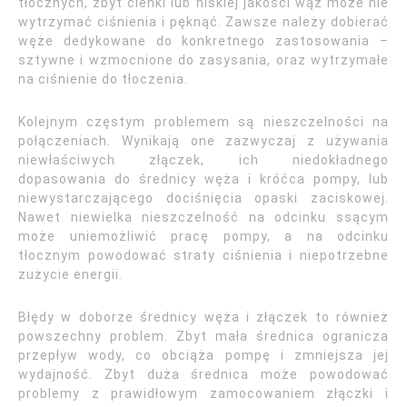
tłocznych, zbyt cienki lub niskiej jakości wąż może nie
wytrzymać ciśnienia i pęknąć. Zawsze należy dobierać
węże dedykowane do konkretnego zastosowania –
sztywne i wzmocnione do zasysania, oraz wytrzymałe
na ciśnienie do tłoczenia.
Kolejnym częstym problemem są nieszczelności na
połączeniach. Wynikają one zazwyczaj z używania
niewłaściwych złączek, ich niedokładnego
dopasowania do średnicy węża i króćca pompy, lub
niewystarczającego dociśnięcia opaski zaciskowej.
Nawet niewielka nieszczelność na odcinku ssącym
może uniemożliwić pracę pompy, a na odcinku
tłocznym powodować straty ciśnienia i niepotrzebne
zużycie energii.
Błędy w doborze średnicy węża i złączek to również
powszechny problem. Zbyt mała średnica ogranicza
przepływ wody, co obciąża pompę i zmniejsza jej
wydajność. Zbyt duża średnica może powodować
problemy z prawidłowym zamocowaniem złączki i