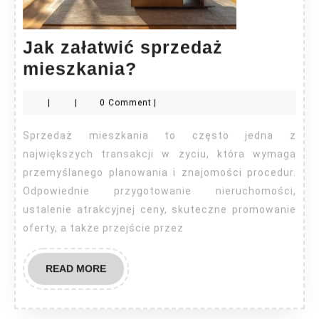
Jak załatwić sprzedaż
Jak
mieszkania?
załatwić
|
|
0 Comment
|
sprzedaż
mieszkania?
Sprzedaż mieszkania to często jedna z
największych transakcji w życiu, która wymaga
przemyślanego planowania i znajomości procedur.
Odpowiednie przygotowanie nieruchomości,
ustalenie atrakcyjnej ceny, skuteczne promowanie
oferty, a także przejście przez
READ
READ MORE
MORE