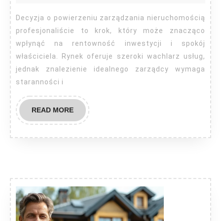
profes
zarząd
Decyzja o powierzeniu zarządzania nieruchomością
nieru
profesjonaliście to krok, który może znacząco
wpłynąć na rentowność inwestycji i spokój
właściciela. Rynek oferuje szeroki wachlarz usług,
jednak znalezienie idealnego zarządcy wymaga
staranności i
READ
READ MORE
MORE