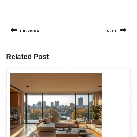
Nawigacja
wpisu
PREVIOUS
NEXT
Previous
Next
post:
post:
Related Post