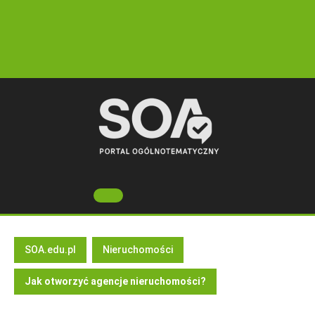
Skip
to
content
Open
Button
SOA.edu.pl
Nieruchomości
Jak otworzyć agencje nieruchomości?