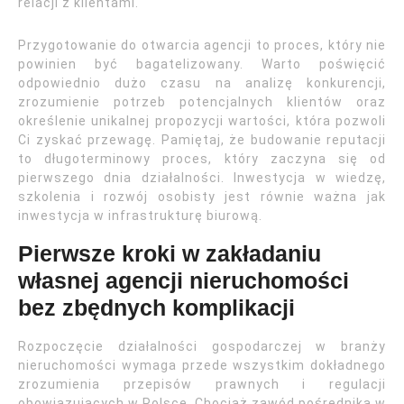
relacji z klientami.
Przygotowanie do otwarcia agencji to proces, który nie
powinien być bagatelizowany. Warto poświęcić
odpowiednio dużo czasu na analizę konkurencji,
zrozumienie potrzeb potencjalnych klientów oraz
określenie unikalnej propozycji wartości, która pozwoli
Ci zyskać przewagę. Pamiętaj, że budowanie reputacji
to długoterminowy proces, który zaczyna się od
pierwszego dnia działalności. Inwestycja w wiedzę,
szkolenia i rozwój osobisty jest równie ważna jak
inwestycja w infrastrukturę biurową.
Pierwsze kroki w zakładaniu
własnej agencji nieruchomości
bez zbędnych komplikacji
Rozpoczęcie działalności gospodarczej w branży
nieruchomości wymaga przede wszystkim dokładnego
zrozumienia przepisów prawnych i regulacji
obowiązujących w Polsce. Chociaż zawód pośrednika w