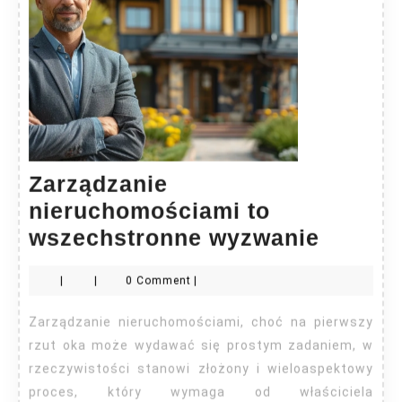
Zarządzanie
nieruchomościami to
Zarząd
wszechstronne wyzwanie
nieruc
|
|
0 Comment
|
to
wszech
Zarządzanie nieruchomościami, choć na pierwszy
wyzwan
rzut oka może wydawać się prostym zadaniem, w
rzeczywistości stanowi złożony i wieloaspektowy
proces, który wymaga od właściciela