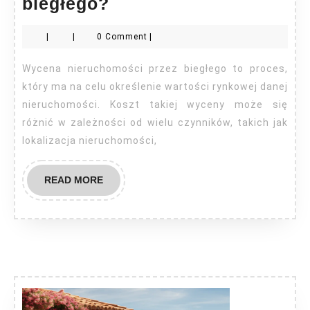
Ile
biegłego?
kosztuje
|
|
0 Comment
|
wycena
nieruchomości
Wycena nieruchomości przez biegłego to proces,
przez
który ma na celu określenie wartości rynkowej danej
biegłego?
nieruchomości. Koszt takiej wyceny może się
różnić w zależności od wielu czynników, takich jak
lokalizacja nieruchomości,
READ
READ MORE
MORE