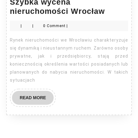
Szybka wycena
Szybka
nieruchomości Wrocław
wycena
|
|
0 Comment
|
nieruch
Wrocła
Rynek nieruchomości we Wrocławiu charakteryzuje
się dynamiką i nieustannym ruchem. Zarówno osoby
prywatne, jak i przedsiębiorcy, stają przed
koniecznością określenia wartości posiadanych lub
planowanych do nabycia nieruchomości. W takich
sytuacjach
READ
READ MORE
MORE