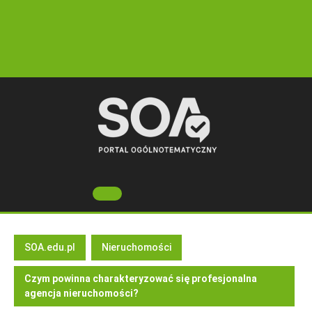
Skip
to
content
Open
Button
SOA.edu.pl
Nieruchomości
Czym powinna charakteryzować się profesjonalna
agencja nieruchomości?