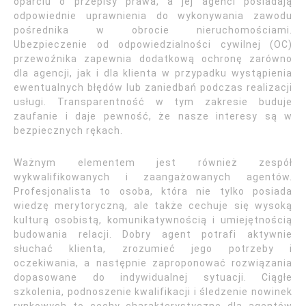
oparciu o przepisy prawa, a jej agenci posiadają
odpowiednie uprawnienia do wykonywania zawodu
pośrednika w obrocie nieruchomościami.
Ubezpieczenie od odpowiedzialności cywilnej (OC)
przewoźnika zapewnia dodatkową ochronę zarówno
dla agencji, jak i dla klienta w przypadku wystąpienia
ewentualnych błędów lub zaniedbań podczas realizacji
usługi. Transparentność w tym zakresie buduje
zaufanie i daje pewność, że nasze interesy są w
bezpiecznych rękach.
Ważnym elementem jest również zespół
wykwalifikowanych i zaangażowanych agentów.
Profesjonalista to osoba, która nie tylko posiada
wiedzę merytoryczną, ale także cechuje się wysoką
kulturą osobistą, komunikatywnością i umiejętnością
budowania relacji. Dobry agent potrafi aktywnie
słuchać klienta, zrozumieć jego potrzeby i
oczekiwania, a następnie zaproponować rozwiązania
dopasowane do indywidualnej sytuacji. Ciągłe
szkolenia, podnoszenie kwalifikacji i śledzenie nowinek