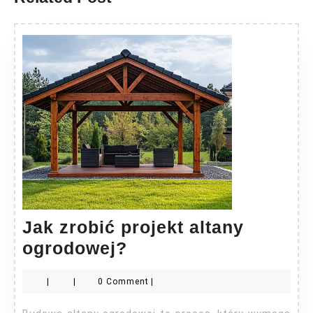
Jak zrobić projekt altany
Jak
ogrodowej?
zrobić
|
|
0 Comment
|
projekt
altany