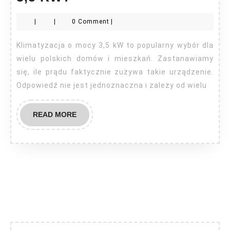
prądu
|
|
0 Comment
|
zużywa
klimatyzacja
Klimatyzacja o mocy 3,5 kW to popularny wybór dla
3,5
wielu polskich domów i mieszkań. Zastanawiamy
KW?
się, ile prądu faktycznie zużywa takie urządzenie.
Odpowiedź nie jest jednoznaczna i zależy od wielu
READ
READ MORE
MORE