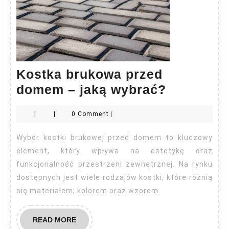
Kostka brukowa przed
Kostka
domem – jaką wybrać?
brukowa
|
|
0 Comment
|
przed
domem
Wybór kostki brukowej przed domem to kluczowy
–
element, który wpływa na estetykę oraz
jaką
funkcjonalność przestrzeni zewnętrznej. Na rynku
dostępnych jest wiele rodzajów kostki, które różnią
wybrać?
się materiałem, kolorem oraz wzorem.
READ
READ MORE