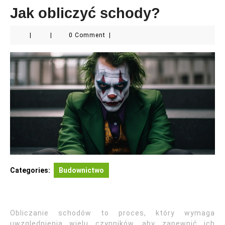
Jak obliczyć schody?
|
|
0 Comment
|
Categories:
Budownictwo
Obliczanie schodów to proces, który wymaga
uwzględnienia wielu czynników, aby zapewnić ich