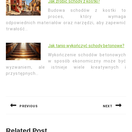
Jak zrobić schody z kostki?
Budowa schodów z kostki to
proces, który wymaga
odpowiednich materiałów oraz narzędzi, aby zapewnić
trwałość…
Jak tanio wykończyć schody betonowe?
Wykończenie schodów betonowych
w sposób ekonomiczny może być
wyzwaniem, ale istnieje wiele kreatywnych i
przystępnych…
Nawigacja
wpisu
PREVIOUS
NEXT
Previous
Next
post:
post:
Related Post