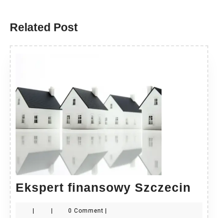
Previous
Next
post:
post:
Related Post
Eksp
Ekspert finansowy Szczecin
fin
|
|
0 Comment
|
Szc