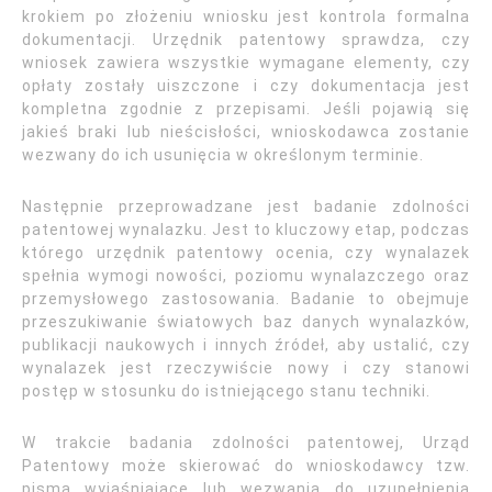
krokiem po złożeniu wniosku jest kontrola formalna
dokumentacji. Urzędnik patentowy sprawdza, czy
wniosek zawiera wszystkie wymagane elementy, czy
opłaty zostały uiszczone i czy dokumentacja jest
kompletna zgodnie z przepisami. Jeśli pojawią się
jakieś braki lub nieścisłości, wnioskodawca zostanie
wezwany do ich usunięcia w określonym terminie.
Następnie przeprowadzane jest badanie zdolności
patentowej wynalazku. Jest to kluczowy etap, podczas
którego urzędnik patentowy ocenia, czy wynalazek
spełnia wymogi nowości, poziomu wynalazczego oraz
przemysłowego zastosowania. Badanie to obejmuje
przeszukiwanie światowych baz danych wynalazków,
publikacji naukowych i innych źródeł, aby ustalić, czy
wynalazek jest rzeczywiście nowy i czy stanowi
postęp w stosunku do istniejącego stanu techniki.
W trakcie badania zdolności patentowej, Urząd
Patentowy może skierować do wnioskodawcy tzw.
pisma wyjaśniające lub wezwania do uzupełnienia