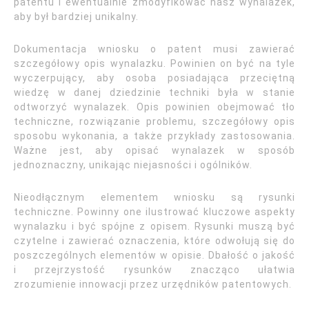
patentu i ewentualnie zmodyfikować nasz wynalazek,
aby był bardziej unikalny.
Dokumentacja wniosku o patent musi zawierać
szczegółowy opis wynalazku. Powinien on być na tyle
wyczerpujący, aby osoba posiadająca przeciętną
wiedzę w danej dziedzinie techniki była w stanie
odtworzyć wynalazek. Opis powinien obejmować tło
techniczne, rozwiązanie problemu, szczegółowy opis
sposobu wykonania, a także przykłady zastosowania.
Ważne jest, aby opisać wynalazek w sposób
jednoznaczny, unikając niejasności i ogólników.
Nieodłącznym elementem wniosku są rysunki
techniczne. Powinny one ilustrować kluczowe aspekty
wynalazku i być spójne z opisem. Rysunki muszą być
czytelne i zawierać oznaczenia, które odwołują się do
poszczególnych elementów w opisie. Dbałość o jakość
i przejrzystość rysunków znacząco ułatwia
zrozumienie innowacji przez urzędników patentowych.