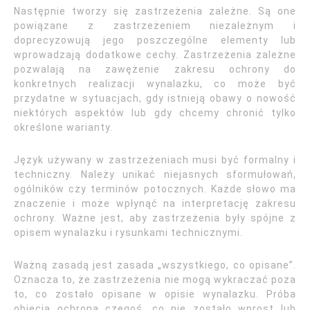
Następnie tworzy się zastrzeżenia zależne. Są one
powiązane z zastrzeżeniem niezależnym i
doprecyzowują jego poszczególne elementy lub
wprowadzają dodatkowe cechy. Zastrzeżenia zależne
pozwalają na zawężenie zakresu ochrony do
konkretnych realizacji wynalazku, co może być
przydatne w sytuacjach, gdy istnieją obawy o nowość
niektórych aspektów lub gdy chcemy chronić tylko
określone warianty.
Język używany w zastrzeżeniach musi być formalny i
techniczny. Należy unikać niejasnych sformułowań,
ogólników czy terminów potocznych. Każde słowo ma
znaczenie i może wpłynąć na interpretację zakresu
ochrony. Ważne jest, aby zastrzeżenia były spójne z
opisem wynalazku i rysunkami technicznymi.
Ważną zasadą jest zasada „wszystkiego, co opisane”.
Oznacza to, że zastrzeżenia nie mogą wykraczać poza
to, co zostało opisane w opisie wynalazku. Próba
objęcia ochroną czegoś, co nie zostało wprost lub