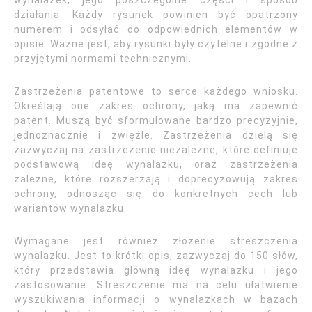
wynalazek, jego poszczególne części i sposób
działania. Każdy rysunek powinien być opatrzony
numerem i odsyłać do odpowiednich elementów w
opisie. Ważne jest, aby rysunki były czytelne i zgodne z
przyjętymi normami technicznymi.
Zastrzeżenia patentowe to serce każdego wniosku.
Określają one zakres ochrony, jaką ma zapewnić
patent. Muszą być sformułowane bardzo precyzyjnie,
jednoznacznie i zwięźle. Zastrzeżenia dzielą się
zazwyczaj na zastrzeżenie niezależne, które definiuje
podstawową ideę wynalazku, oraz zastrzeżenia
zależne, które rozszerzają i doprecyzowują zakres
ochrony, odnosząc się do konkretnych cech lub
wariantów wynalazku.
Wymagane jest również złożenie streszczenia
wynalazku. Jest to krótki opis, zazwyczaj do 150 słów,
który przedstawia główną ideę wynalazku i jego
zastosowanie. Streszczenie ma na celu ułatwienie
wyszukiwania informacji o wynalazkach w bazach