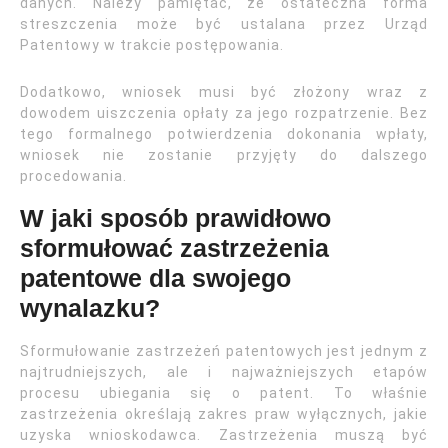
danych. Należy pamiętać, że ostateczna forma
streszczenia może być ustalana przez Urząd
Patentowy w trakcie postępowania.
Dodatkowo, wniosek musi być złożony wraz z
dowodem uiszczenia opłaty za jego rozpatrzenie. Bez
tego formalnego potwierdzenia dokonania wpłaty,
wniosek nie zostanie przyjęty do dalszego
procedowania.
W jaki sposób prawidłowo
sformułować zastrzeżenia
patentowe dla swojego
wynalazku?
Sformułowanie zastrzeżeń patentowych jest jednym z
najtrudniejszych, ale i najważniejszych etapów
procesu ubiegania się o patent. To właśnie
zastrzeżenia określają zakres praw wyłącznych, jakie
uzyska wnioskodawca. Zastrzeżenia muszą być