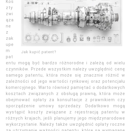
Kos
zty
zwi
ąza
ne
z
zak
upe
m
Jak kupić patent?
pat
entu mogą być bardzo różnorodne i zależą od wielu
czynników. Przede wszystkim należy uwzględnić cenę
samego patentu, która może się znacznie różnić w
zależności od jego wartości rynkowej oraz potencjału
komercyjnego. Warto również pamiętać o dodatkowych
kosztach związanych z obsługą prawną, która może
obejmować opłaty za konsultacje z prawnikiem czy
sporządzenie umowy sprzedaży. Dodatkowo mogą
wystąpić koszty związane z rejestracją patentu w
różnych krajach, jeśli planujemy jego międzynarodowe
wykorzystanie. Należy także uwzględnić opłaty roczne
za utrzymanie ważności patentu, które są wymagane