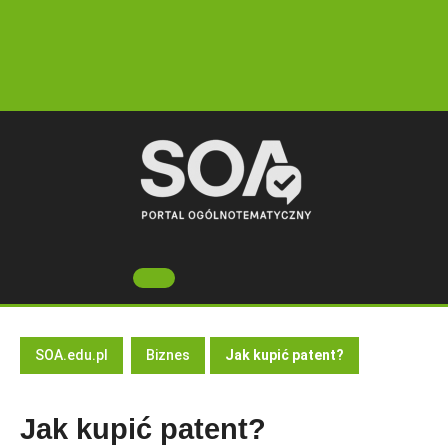
Skip
to
content
Open
Button
SOA.edu.pl
Biznes
Jak kupić patent?
Jak kupić patent?