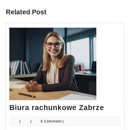
post:
post:
Related Post
Biura
Biura rachunkowe Zabrze
rachu
|
|
0 Comment
|
Zabrze