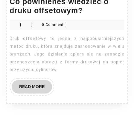
Co powinieneś wiedzieć o
Co
druku offsetowym?
powinieneś
|
|
0 Comment
|
wiedzieć
o
Druk offsetowy to jedna z najpopularniejszych
druku
metod druku, która znajduje zastosowanie w wielu
offsetowym?
branżach. Jego działanie opiera się na zasadzie
przenoszenia obrazu z formy drukowej na papier
przy użyciu cylindrów.
READ
READ MORE
MORE