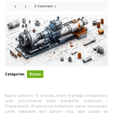
|
|
0 Comment
|
Categories:
Biznes
Kupno patentu to proces, który wymaga staranności
oraz zrozumienia wielu aspektów prawnych i
finansowych. W pierwszej kolejności warto zrozumieć,
czym dokładnie jest patent oraz jakie prawa on