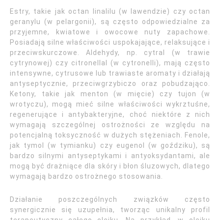
Estry, takie jak octan linalilu (w lawendzie) czy octan
geranylu (w pelargonii), są często odpowiedzialne za
przyjemne, kwiatowe i owocowe nuty zapachowe.
Posiadają silne właściwości uspokajające, relaksujące i
przeciwskurczowe. Aldehydy, np. cytral (w trawie
cytrynowej) czy citronellal (w cytronelli), mają często
intensywne, cytrusowe lub trawiaste aromaty i działają
antyseptycznie, przeciwgrzybiczo oraz pobudzająco.
Ketony, takie jak menton (w mięcie) czy tujon (w
wrotyczu), mogą mieć silne właściwości wykrztuśne,
regenerujące i antybakteryjne, choć niektóre z nich
wymagają szczególnej ostrożności ze względu na
potencjalną toksyczność w dużych stężeniach. Fenole,
jak tymol (w tymianku) czy eugenol (w goździku), są
bardzo silnymi antyseptykami i antyoksydantami, ale
mogą być drażniące dla skóry i błon śluzowych, dlatego
wymagają bardzo ostrożnego stosowania.
Działanie poszczególnych związków często
synergicznie się uzupełnia, tworząc unikalny profil