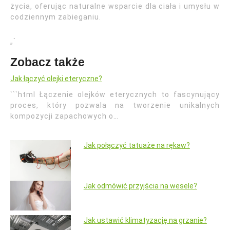
życia, oferując naturalne wsparcie dla ciała i umysłu w
codziennym zabieganiu.
„`
Zobacz także
Jak łączyć olejki eteryczne?
```html Łączenie olejków eterycznych to fascynujący
proces, który pozwala na tworzenie unikalnych
kompozycji zapachowych o…
Jak połączyć tatuaże na rękaw?
Jak odmówić przyjścia na wesele?
Jak ustawić klimatyzację na grzanie?