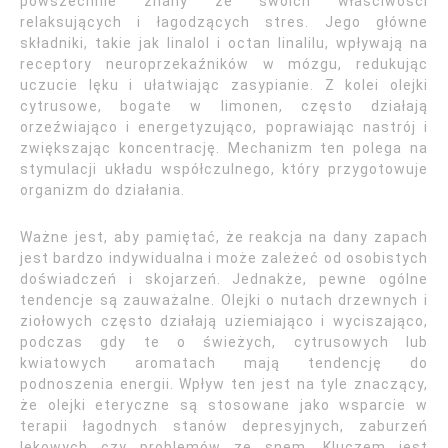
powszechnie znany ze swoich właściwości
relaksujących i łagodzących stres. Jego główne
składniki, takie jak linalol i octan linalilu, wpływają na
receptory neuroprzekaźników w mózgu, redukując
uczucie lęku i ułatwiając zasypianie. Z kolei olejki
cytrusowe, bogate w limonen, często działają
orzeźwiająco i energetyzująco, poprawiając nastrój i
zwiększając koncentrację. Mechanizm ten polega na
stymulacji układu współczulnego, który przygotowuje
organizm do działania.
Ważne jest, aby pamiętać, że reakcja na dany zapach
jest bardzo indywidualna i może zależeć od osobistych
doświadczeń i skojarzeń. Jednakże, pewne ogólne
tendencje są zauważalne. Olejki o nutach drzewnych i
ziołowych często działają uziemiająco i wyciszająco,
podczas gdy te o świeżych, cytrusowych lub
kwiatowych aromatach mają tendencję do
podnoszenia energii. Wpływ ten jest na tyle znaczący,
że olejki eteryczne są stosowane jako wsparcie w
terapii łagodnych stanów depresyjnych, zaburzeń
lękowych czy problemów ze snem. Kluczem jest