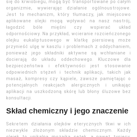
się do krwiobiegu, mogą być transportowane po całym
organizmie, wywierając działanie ogólnoustrojowe.
Jest to mechanizm, który tłumaczy, jak miejscowo
aplikowane olejki mogą wpływać na nasz nastrój,
łagodzić bóle mięśni czy wspierać układ
odpornościowy. Na przykład, wcieranie rozcieńczonego
olejku eukaliptusowego w klatkę piersiową może
przynieść ulgę w kaszlu i problemach z oddychaniem,
ponieważ jego składniki aktywne są wchłaniane i
docierają do układu oddechowego. Kluczowe dla
bezpieczeństwa i efektywności jest stosowanie
odpowiednich stężeń i technik aplikacji, takich jak
masaż, kompresy czy kąpiele, zawsze pamiętając o
potencjalnych reakcjach alergicznych i unikając
aplikacji na uszkodzoną skórę lub błony śluzowe bez
konsultacji.
Skład chemiczny i jego znaczenie
Sekretem działania olejków eterycznych tkwi w ich
niezwykle złożonym składzie chemicznym. Każdy
olejek to unikalna mozaika setek, a nawet tysięcy,