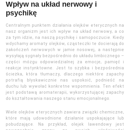
Wpływ na układ nerwowy i
psychikę
Centralnym punktem działania olejków eterycznych na
nasz organizm jest ich wpływ na układ nerwowy, a co
za tym idzie, na naszą psychikę i samopoczucie. Kiedy
wdychamy aromaty olejków, cząsteczki te docierają do
zakończeń nerwowych w jamie nosowej, a następnie
wysyłają sygnały bezpośrednio do układu limbicznego –
części mózgu odpowiedzialnej za emocje, pamięć i
reakcje instynktowne. Jest to szybka i bezpośrednia
ścieżka, która tłumaczy, dlaczego niektóre zapachy
potrafią błyskawicznie nas uspokoić, podnieść na
duchu lub wywołać konkretne wspomnienia. Ten efekt
jest podstawą aromaterapii, wykorzystującej zapachy
do kształtowania naszego stanu emocjonalnego.
Wiele olejków eterycznych zawiera związki chemiczne,
które mają udowodnione działanie uspokajające lub
pobudzające. Na przykład, olejek lawendowy jest