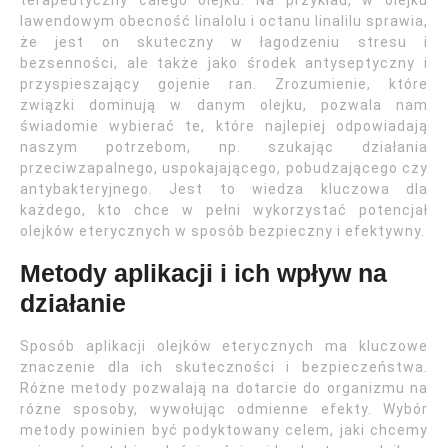
terapeutyczny całego olejku. Na przykład, w olejku
lawendowym obecność linalolu i octanu linalilu sprawia,
że jest on skuteczny w łagodzeniu stresu i
bezsenności, ale także jako środek antyseptyczny i
przyspieszający gojenie ran. Zrozumienie, które
związki dominują w danym olejku, pozwala nam
świadomie wybierać te, które najlepiej odpowiadają
naszym potrzebom, np. szukając działania
przeciwzapalnego, uspokajającego, pobudzającego czy
antybakteryjnego. Jest to wiedza kluczowa dla
każdego, kto chce w pełni wykorzystać potencjał
olejków eterycznych w sposób bezpieczny i efektywny.
Metody aplikacji i ich wpływ na
działanie
Sposób aplikacji olejków eterycznych ma kluczowe
znaczenie dla ich skuteczności i bezpieczeństwa.
Różne metody pozwalają na dotarcie do organizmu na
różne sposoby, wywołując odmienne efekty. Wybór
metody powinien być podyktowany celem, jaki chcemy