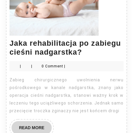
Jaka rehabilitacja po zabiegu
Jaka
cieśni nadgarstka?
rehabilitacja
|
|
0 Comment
|
po
zabiegu
Zabieg chirurgicznego uwolnienia nerwu
cieśni
pośrodkowego w kanale nadgarstka, znany jako
nadgarstka?
operacja cieśni nadgarstka, stanowi ważny krok w
leczeniu tego uciążliwego schorzenia. Jednak samo
przecięcie troczka zginaczy nie jest końcem drogi
READ
READ MORE