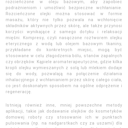
rozcieńczone w oleju bazowym, aby zapobiec
podrażnieniom i umożliwić bezpieczne wchłanianie.
Rozcieńczone olejki można stosować w formie
masażu, który nie tylko pozwala na wchłonięcie
składników aktywnych przez skórę, ale także przynosi
korzyści wynikające z samego dotyku i relaksacji
mięśni. Kompresy, czyli nasączone roztworem olejku
eterycznego z wodą lub olejem bazowym tkaniny,
przykładane do konkretnych miejsc, mogą być
stosowane w celu złagodzenia bólu, stanów zapalnych
czy obrzęków. Kąpiele aromaterapeutyczne, gdzie kilka
kropli olejku wymieszanych z solą lub mlekiem dodaje
się do wody, pozwalają na połączenie działania
inhalacyjnego z wchłanianiem przez skórę całego ciała,
co jest doskonałym sposobem na ogólne odprężenie i
regenerację.
Istnieją również inne, mniej powszechne metody
aplikacji, takie jak dodawanie olejków do kosmetyków
domowej roboty czy stosowanie ich w punktach
pulsowania (np. na nadgarstkach czy za uszami) dla