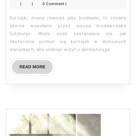
|
|
0 Comment
|
pozbyc
kurzajk
Kurzajki, znane również jako brodawki, to zmiany
skórne wywołane przez wirusa brodawczaka
ludzkiego. Wiele osób zastanawia się, jak
skutecznie pozbyć się kurzajek w domowych
warunkach, aby uniknąć wizyt u dermatologa.
READ
READ MORE
MORE