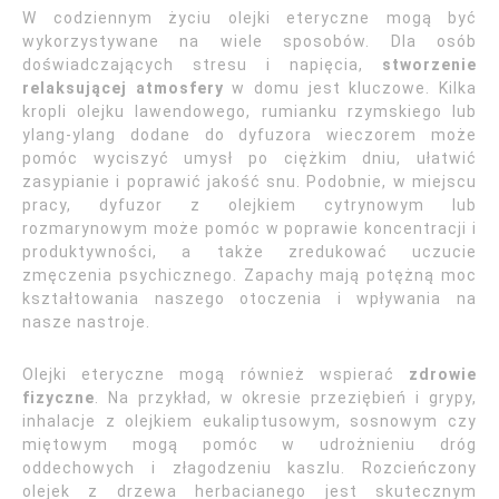
W codziennym życiu olejki eteryczne mogą być
wykorzystywane na wiele sposobów. Dla osób
doświadczających stresu i napięcia,
stworzenie
relaksującej atmosfery
w domu jest kluczowe. Kilka
kropli olejku lawendowego, rumianku rzymskiego lub
ylang-ylang dodane do dyfuzora wieczorem może
pomóc wyciszyć umysł po ciężkim dniu, ułatwić
zasypianie i poprawić jakość snu. Podobnie, w miejscu
pracy, dyfuzor z olejkiem cytrynowym lub
rozmarynowym może pomóc w poprawie koncentracji i
produktywności, a także zredukować uczucie
zmęczenia psychicznego. Zapachy mają potężną moc
kształtowania naszego otoczenia i wpływania na
nasze nastroje.
Olejki eteryczne mogą również wspierać
zdrowie
fizyczne
. Na przykład, w okresie przeziębień i grypy,
inhalacje z olejkiem eukaliptusowym, sosnowym czy
miętowym mogą pomóc w udrożnieniu dróg
oddechowych i złagodzeniu kaszlu. Rozcieńczony
olejek z drzewa herbacianego jest skutecznym