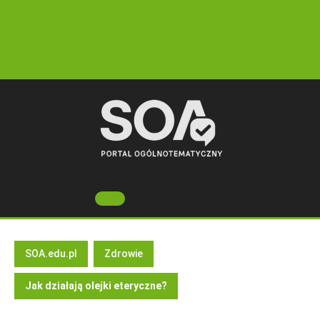
Skip
to
content
Open
Button
SOA.edu.pl
Zdrowie
Jak działają olejki eteryczne?