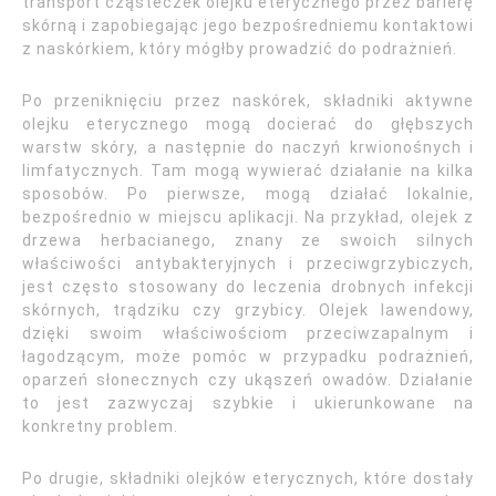
transport cząsteczek olejku eterycznego przez barierę
skórną i zapobiegając jego bezpośredniemu kontaktowi
z naskórkiem, który mógłby prowadzić do podrażnień.
Po przeniknięciu przez naskórek, składniki aktywne
olejku eterycznego mogą docierać do głębszych
warstw skóry, a następnie do naczyń krwionośnych i
limfatycznych. Tam mogą wywierać działanie na kilka
sposobów. Po pierwsze, mogą działać lokalnie,
bezpośrednio w miejscu aplikacji. Na przykład, olejek z
drzewa herbacianego, znany ze swoich silnych
właściwości antybakteryjnych i przeciwgrzybiczych,
jest często stosowany do leczenia drobnych infekcji
skórnych, trądziku czy grzybicy. Olejek lawendowy,
dzięki swoim właściwościom przeciwzapalnym i
łagodzącym, może pomóc w przypadku podrażnień,
oparzeń słonecznych czy ukąszeń owadów. Działanie
to jest zazwyczaj szybkie i ukierunkowane na
konkretny problem.
Po drugie, składniki olejków eterycznych, które dostały