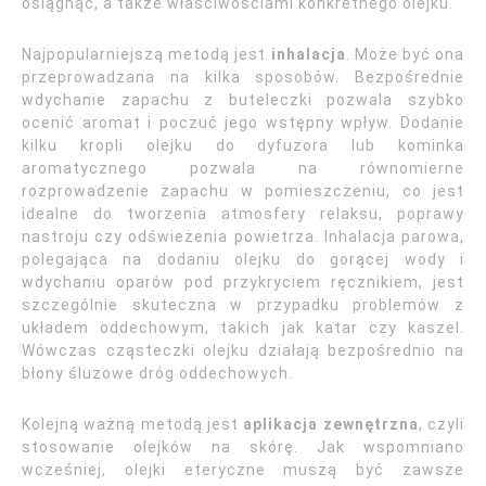
osiągnąć, a także właściwościami konkretnego olejku.
Najpopularniejszą metodą jest
inhalacja
. Może być ona
przeprowadzana na kilka sposobów. Bezpośrednie
wdychanie zapachu z buteleczki pozwala szybko
ocenić aromat i poczuć jego wstępny wpływ. Dodanie
kilku kropli olejku do dyfuzora lub kominka
aromatycznego pozwala na równomierne
rozprowadzenie zapachu w pomieszczeniu, co jest
idealne do tworzenia atmosfery relaksu, poprawy
nastroju czy odświeżenia powietrza. Inhalacja parowa,
polegająca na dodaniu olejku do gorącej wody i
wdychaniu oparów pod przykryciem ręcznikiem, jest
szczególnie skuteczna w przypadku problemów z
układem oddechowym, takich jak katar czy kaszel.
Wówczas cząsteczki olejku działają bezpośrednio na
błony śluzowe dróg oddechowych.
Kolejną ważną metodą jest
aplikacja zewnętrzna
, czyli
stosowanie olejków na skórę. Jak wspomniano
wcześniej, olejki eteryczne muszą być zawsze