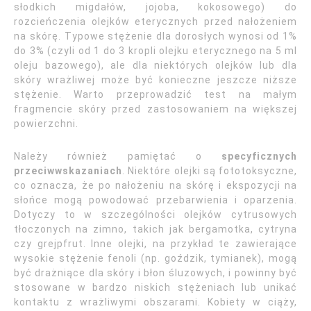
słodkich migdałów, jojoba, kokosowego) do
rozcieńczenia olejków eterycznych przed nałożeniem
na skórę. Typowe stężenie dla dorosłych wynosi od 1%
do 3% (czyli od 1 do 3 kropli olejku eterycznego na 5 ml
oleju bazowego), ale dla niektórych olejków lub dla
skóry wrażliwej może być konieczne jeszcze niższe
stężenie. Warto przeprowadzić test na małym
fragmencie skóry przed zastosowaniem na większej
powierzchni.
Należy również pamiętać o
specyficznych
przeciwwskazaniach
. Niektóre olejki są fototoksyczne,
co oznacza, że po nałożeniu na skórę i ekspozycji na
słońce mogą powodować przebarwienia i oparzenia.
Dotyczy to w szczególności olejków cytrusowych
tłoczonych na zimno, takich jak bergamotka, cytryna
czy grejpfrut. Inne olejki, na przykład te zawierające
wysokie stężenie fenoli (np. goździk, tymianek), mogą
być drażniące dla skóry i błon śluzowych, i powinny być
stosowane w bardzo niskich stężeniach lub unikać
kontaktu z wrażliwymi obszarami. Kobiety w ciąży,