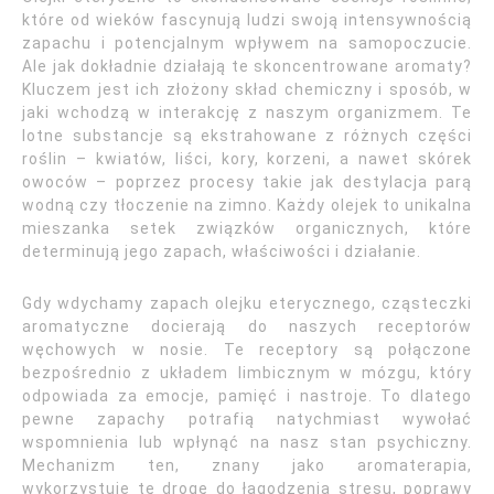
które od wieków fascynują ludzi swoją intensywnością
zapachu i potencjalnym wpływem na samopoczucie.
Ale jak dokładnie działają te skoncentrowane aromaty?
Kluczem jest ich złożony skład chemiczny i sposób, w
jaki wchodzą w interakcję z naszym organizmem. Te
lotne substancje są ekstrahowane z różnych części
roślin – kwiatów, liści, kory, korzeni, a nawet skórek
owoców – poprzez procesy takie jak destylacja parą
wodną czy tłoczenie na zimno. Każdy olejek to unikalna
mieszanka setek związków organicznych, które
determinują jego zapach, właściwości i działanie.
Gdy wdychamy zapach olejku eterycznego, cząsteczki
aromatyczne docierają do naszych receptorów
węchowych w nosie. Te receptory są połączone
bezpośrednio z układem limbicznym w mózgu, który
odpowiada za emocje, pamięć i nastroje. To dlatego
pewne zapachy potrafią natychmiast wywołać
wspomnienia lub wpłynąć na nasz stan psychiczny.
Mechanizm ten, znany jako aromaterapia,
wykorzystuje tę drogę do łagodzenia stresu, poprawy