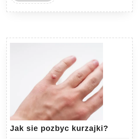
MORE
Jak
Jak sie pozbyc kurzajki?
sie