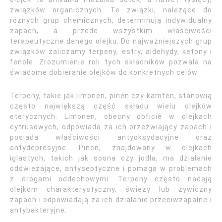
związków organicznych. Te związki, należące do
różnych grup chemicznych, determinują indywidualny
zapach, a przede wszystkim właściwości
terapeutyczne danego olejku. Do najważniejszych grup
związków zaliczamy terpeny, estry, aldehydy, ketony i
fenole. Zrozumienie roli tych składników pozwala na
świadome dobieranie olejków do konkretnych celów.
Terpeny, takie jak limonen, pinen czy kamfen, stanowią
często największą część składu wielu olejków
eterycznych. Limonen, obecny obficie w olejkach
cytrusowych, odpowiada za ich orzeźwiający zapach i
posiada właściwości antyoksydacyjne oraz
antydepresyjne. Pinen, znajdowany w olejkach
iglastych, takich jak sosna czy jodła, ma działanie
odświeżające, antyseptyczne i pomaga w problemach
z drogami oddechowymi. Terpeny często nadają
olejkom charakterystyczny, świeży lub żywiczny
zapach i odpowiadają za ich działanie przeciwzapalne i
antybakteryjne.