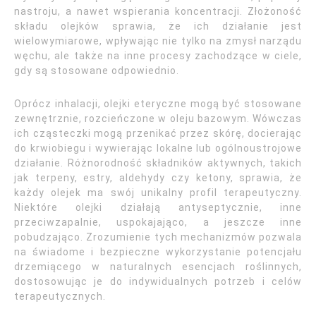
nastroju, a nawet wspierania koncentracji. Złożoność
składu olejków sprawia, że ich działanie jest
wielowymiarowe, wpływając nie tylko na zmysł narządu
węchu, ale także na inne procesy zachodzące w ciele,
gdy są stosowane odpowiednio.
Oprócz inhalacji, olejki eteryczne mogą być stosowane
zewnętrznie, rozcieńczone w oleju bazowym. Wówczas
ich cząsteczki mogą przenikać przez skórę, docierając
do krwiobiegu i wywierając lokalne lub ogólnoustrojowe
działanie. Różnorodność składników aktywnych, takich
jak terpeny, estry, aldehydy czy ketony, sprawia, że
każdy olejek ma swój unikalny profil terapeutyczny.
Niektóre olejki działają antyseptycznie, inne
przeciwzapalnie, uspokajająco, a jeszcze inne
pobudzająco. Zrozumienie tych mechanizmów pozwala
na świadome i bezpieczne wykorzystanie potencjału
drzemiącego w naturalnych esencjach roślinnych,
dostosowując je do indywidualnych potrzeb i celów
terapeutycznych.