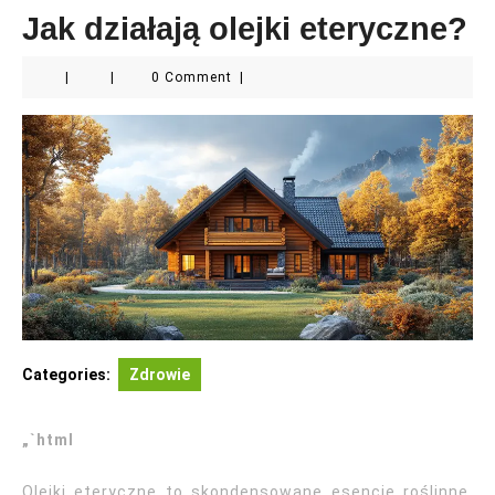
Jak działają olejki eteryczne?
|
|
0 Comment
|
Categories:
Zdrowie
„`html
Olejki eteryczne to skondensowane esencje roślinne,