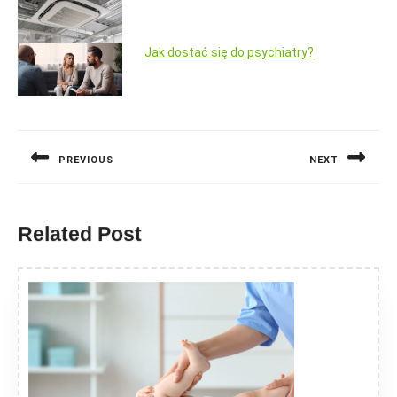
Jak dostać się do psychiatry?
Nawigacja
wpisu
PREVIOUS
NEXT
Previous
Next
post:
post:
Related Post