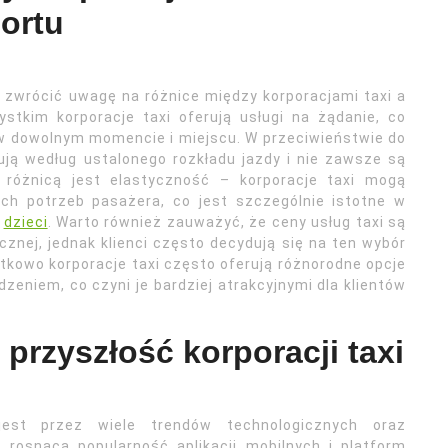
ortu
zwrócić uwagę na różnice między korporacjami taxi a
tkim korporacje taxi oferują usługi na żądanie, co
w dowolnym momencie i miejscu. W przeciwieństwie do
ują według ustalonego rozkładu jazdy i nie zawsze są
 różnicą jest elastyczność – korporacje taxi mogą
ch potrzeb pasażera, co jest szczególnie istotne w
y
dzieci
. Warto również zauważyć, że ceny usług taxi są
cznej, jednak klienci często decydują się na ten wybór
tkowo korporacje taxi często oferują różnorodne opcje
zeniem, co czyni je bardziej atrakcyjnymi dla klientów
 przyszłość korporacji taxi
 jest przez wiele trendów technologicznych oraz
 rosnąca popularność aplikacji mobilnych i platform