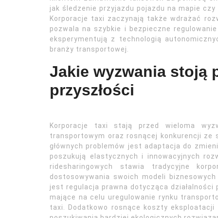
jak śledzenie przyjazdu pojazdu na mapie czy
Korporacje taxi zaczynają także wdrażać roz
pozwala na szybkie i bezpieczne regulowani
eksperymentują z technologią autonomiczny
branży transportowej.
Jakie wyzwania stoją 
przyszłości
Korporacje taxi stają przed wieloma wy
transportowym oraz rosnącej konkurencji ze
głównych problemów jest adaptacja do zmienia
poszukują elastycznych i innowacyjnych rozw
ridesharingowych stawia tradycyjne korp
dostosowywania swoich modeli biznesowych 
jest regulacja prawna dotycząca działalnośc
mające na celu uregulowanie rynku transport
taxi. Dodatkowo rosnące koszty eksploatacji
poszukiwania bardziej ekologicznych rozwiąza