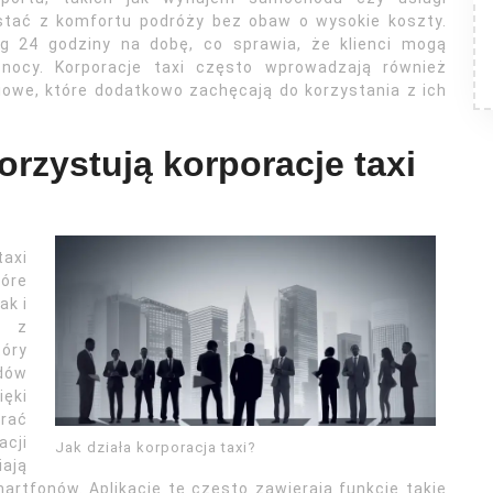
stać z komfortu podróży bez obaw o wysokie koszty.
ug 24 godziny na dobę, co sprawia, że klienci mogą
nocy. Korporacje taxi często wprowadzają również
iowe, które dodatkowo zachęcają do korzystania z ich
orzystują korporacje taxi
axi
tóre
ak i
m z
tóry
zdów
ęki
rać
acji
Jak działa korporacja taxi?
ają
tfonów. Aplikacje te często zawierają funkcje takie