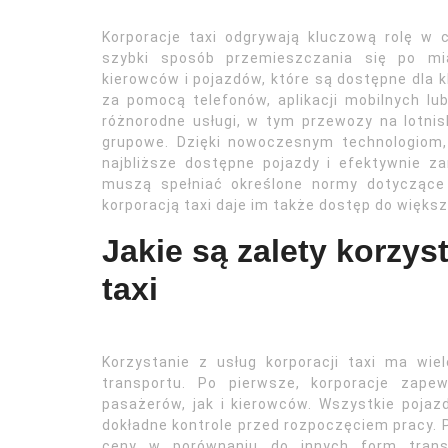
Korporacje taxi odgrywają kluczową rolę w 
szybki sposób przemieszczania się po mia
kierowców i pojazdów, które są dostępne dla 
za pomocą telefonów, aplikacji mobilnych lub
różnorodne usługi, w tym przewozy na lotni
grupowe. Dzięki nowoczesnym technologiom,
najbliższe dostępne pojazdy i efektywnie za
muszą spełniać określone normy dotyczące 
korporacją taxi daje im także dostęp do większ
Jakie są zalety korzys
taxi
Korzystanie z usług korporacji taxi ma wiel
transportu. Po pierwsze, korporacje zape
pasażerów, jak i kierowców. Wszystkie pojaz
dokładne kontrole przed rozpoczęciem pracy. P
ceny w porównaniu do innych form trans