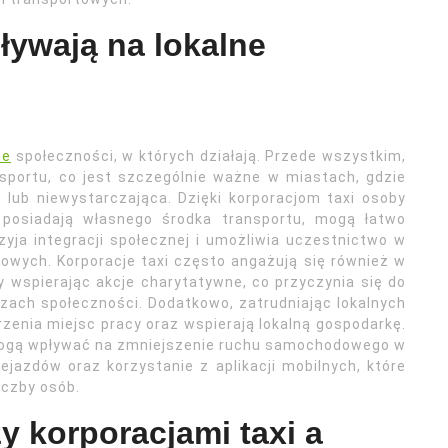
ływają na lokalne
ne
społeczności, w których działają. Przede wszystkim,
portu, co jest szczególnie ważne w miastach, gdzie
lub niewystarczająca. Dzięki korporacjom taxi osoby
e posiadają własnego środka transportu, mogą łatwo
zyja integracji społecznej i umożliwia uczestnictwo w
owych. Korporacje taxi często angażują się również w
y wspierając akcje charytatywne, co przyczynia się do
ach społeczności. Dodatkowo, zatrudniając lokalnych
rzenia miejsc pracy oraz wspierają lokalną gospodarkę.
 mogą wpływać na zmniejszenie ruchu samochodowego w
azdów oraz korzystanie z aplikacji mobilnych, które
iczby osób.
y korporacjami taxi a