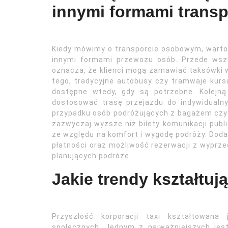
innymi formami transp
Kiedy mówimy o transporcie osobowym, warto 
innymi formami przewozu osób. Przede wszys
oznacza, że klienci mogą zamawiać taksówki 
tego, tradycyjne autobusy czy tramwaje kurs
dostępne wtedy, gdy są potrzebne. Kolejną
dostosować trasę przejazdu do indywidualny
przypadku osób podróżujących z bagażem cz
zazwyczaj wyższe niż bilety komunikacji publi
ze względu na komfort i wygodę podróży. Doda
płatności oraz możliwość rezerwacji z wyprzed
planujących podróże.
Jakie trendy kształtują
Przyszłość korporacji taxi kształtowana
społecznych. Jednym z najważniejszych jest