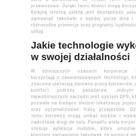
przewozowe. Dzięki temu klienci mogą korzy
Kolejną istotną zaletą jest dostępność usł
zamawiać taksówki o każdej porze dnia i 
różnorodne promocje oraz programy lojalnośc
usług.
Jakie technologie wyk
w swojej działalności
W dzisiejszych czasach korporacje t
korzystają z zaawansowanych technologii, k
znacznie ułatwiają zarówno pracę kierowców, j
komfort podróży pasażerów. Jedny
najważniejszych narzędzi jest system GPS, k
pozwala na bieżąco śledzić lokalizację poja
oraz optymalizować trasy przejazdów. Dzi
temu kierowcy mogą unikać korków i wybie
najkrótsze drogi do celu. Ponadto wiele korpor
stosuje aplikacje mobilne, które umożliwi
klientom zamawianie taksówek za pomocą smar