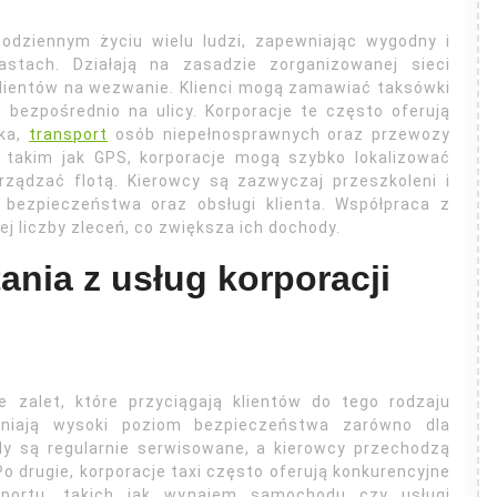
codziennym życiu wielu ludzi, zapewniając wygodny i
stach. Działają na zasadzie zorganizowanej sieci
klientów na wezwanie. Klienci mogą zamawiać taksówki
 bezpośrednio na ulicy. Korporacje te często oferują
ska,
transport
osób niepełnosprawnych oraz przewozy
 takim jak GPS, korporacje mogą szybko lokalizować
rządzać flotą. Kierowcy są zazwyczaj przeszkoleni i
bezpieczeństwa oraz obsługi klienta. Współpraca z
ej liczby zleceń, co zwiększa ich dochody.
tania z usług korporacji
e zalet, które przyciągają klientów do tego rodzaju
wniają wysoki poziom bezpieczeństwa zarówno dla
dy są regularnie serwisowane, a kierowcy przechodzą
o drugie, korporacje taxi często oferują konkurencyjne
portu, takich jak wynajem samochodu czy usługi