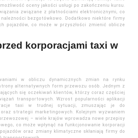
 możliwość oceny jakości usługi po zakończeniu kursu.
wiązania związane z płatnościami elektronicznymi, co
e należności bezgotówkowo. Dodatkowo niektóre firmy
ch pojazdów, co może w przyszłości zmienić oblicze
przed korporacjami taxi w
zwaniami w obliczu dynamicznych zmian na rynku
 strony alternatywnych form przewozu osób. Jednym z
jących się oczekiwań klientów, którzy coraz częściej
iązań transportowych. Wzrost popularności aplikacji
oracje taxi w trudnej sytuacji, zmuszając je do
oraz strategii marketingowych. Kolejnym wyzwaniem
i przewozowej – wiele krajów wprowadza nowe przepisy
owego, co może wpłynąć na funkcjonowanie korporacji
 pojazdów oraz zmiany klimatyczne skłaniają firmy do
ń transportowych.