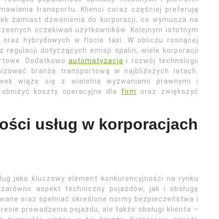
awiania transportu. Klienci coraz częściej preferują
wek zamiast dzwonienia do korporacji, co wymusza na
czesnych oczekiwań użytkowników. Kolejnym istotnym
 oraz hybrydowych w flocie taxi. W obliczu rosnącej
regulacji dotyczących emisji spalin, wiele korporacji
ortowe. Dodatkowo
automatyzacja
i rozwój technologii
izować branżę transportową w najbliższych latach.
wek wiąże się z wieloma wyzwaniami prawnymi i
 obniżyć koszty operacyjne dla
firm
oraz zwiększyć
kości usług w korporacjach
sług jako kluczowy element konkurencyjności na rynku
 zarówno aspekt techniczny pojazdów, jak i obsługę
owane oraz spełniać określone normy bezpieczeństwa i
resie prowadzenia pojazdu, ale także obsługi klienta –