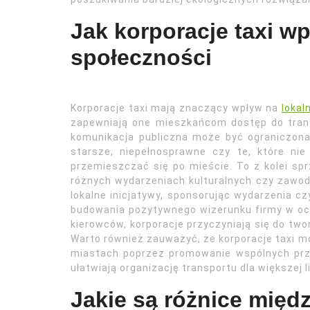
Jak korporacje taxi wp
społeczności
Korporacje taxi mają znaczący wpływ na
lokal
zapewniają one mieszkańcom dostęp do trans
komunikacja publiczna może być ograniczona 
starsze, niepełnosprawne czy te, które ni
przemieszczać się po mieście. To z kolei spr
różnych wydarzeniach kulturalnych czy zawod
lokalne inicjatywy, sponsorując wydarzenia cz
budowania pozytywnego wizerunku firmy w ocz
kierowców, korporacje przyczyniają się do two
Warto również zauważyć, że korporacje taxi
miastach poprzez promowanie wspólnych przej
ułatwiają organizację transportu dla większej l
Jakie są różnice międz